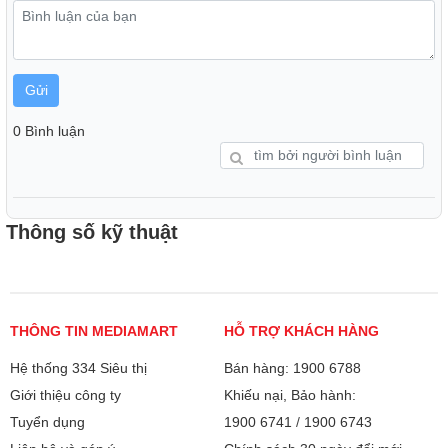
một chạm dễ dàng vào Playtime Boost tận hưởng thêm thời
gian phát nhạc, thêm 2 giờ cho thời lượng pin. Tính năng
này giúp điều chỉnh và tối ưu hóa hiệu suất để âm thanh
Gửi
bùng nổ, rõ nét hơn.
0 Bình luận
Thông số kỹ thuật
THÔNG TIN MEDIAMART
HỖ TRỢ KHÁCH HÀNG
Hệ thống 334 Siêu thị
Bán hàng: 1900 6788
Giới thiệu công ty
Khiếu nại, Bảo hành:
Tuyển dụng
1900 6741
/
1900 6743