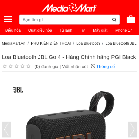
Điều hòa
Quạt điều hòa
Tủ lạnh
Tivi
Máy giặt
iPhone 17
MediaMart.Vn
PHỤ KIỆN ĐIỆN THOẠI
Loa Bluetooth
Loa Bluetooth JBL
Loa Bluetooth JBL Go 4 - Hàng Chính hãng PGI Black
(0)
đánh giá
|
Viết nhận xét
Thông số