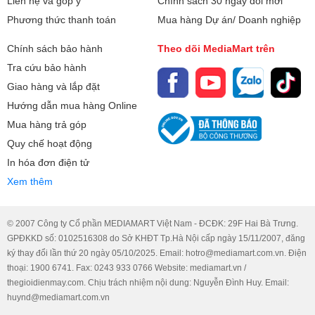
Liên hệ và góp ý
Chính sách 30 ngày đổi mới
Phương thức thanh toán
Mua hàng Dự án/ Doanh nghiệp
Kháng nước và bụi
Chính sách bảo hành
Theo dõi MediaMart trên
Với chuẩn kháng nước và bụi IP67, loa di động JBL Go 4
Tra cứu bảo hành
có thể "cân tất" được hầu hết điều kiện môi trường, từ tiệc
Giao hàng và lắp đặt
tùng sôi động bên ngoài bơi đến những chuyến dã ngoại
Hướng dẫn mua hàng Online
bên bờ biển.
Mua hàng trả góp
Quy chế hoạt động
Ghép nối đa loa không giới hạn với Auracast™
In hóa đơn điện tử
Xem thêm
Muốn tận hưởng chất âm JBL Pro Sound mạnh mẽ hơn
nữa? Kết nối hai loa Go 4 để đắm chìm trong hiệu ứng
stereo vô song, hoặc ghép nối nhiều loa JBL không dây
© 2007 Công ty Cổ phần MEDIAMART Việt Nam - ĐCĐK: 29F Hai Bà Trưng.
tương thích Auracast thông qua công nghệ Auracast™ để
GPĐKKD số: 0102516308 do Sở KHĐT Tp.Hà Nội cấp ngày 15/11/2007, đăng
thăng hoa trong trải nghiệm phát nhạc bùng nổ.
ký thay đổi lần thứ 20 ngày 05/10/2025. Email: hotro@mediamart.com.vn. Điện
thoại: 1900 6741. Fax: 0243 933 0766 Website: mediamart.vn /
thegioidienmay.com. Chịu trách nhiệm nội dung: Nguyễn Đình Huy. Email:
Chế tác từ vật liệu tái chế
huynd@mediamart.com.vn