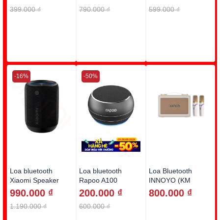
phòng)
399.000 ₫
790.000 ₫
599.000 ₫
-16%
-50%
Loa bluetooth
Loa bluetooth
Loa Bluetooth
Xiaomi Speaker
Rapoo A100
INNOYO (KM
Mini QBH4274GL
Reno15 Series)
990.000 ₫
200.000 ₫
800.000 ₫
1.190.000 ₫
600.000 ₫