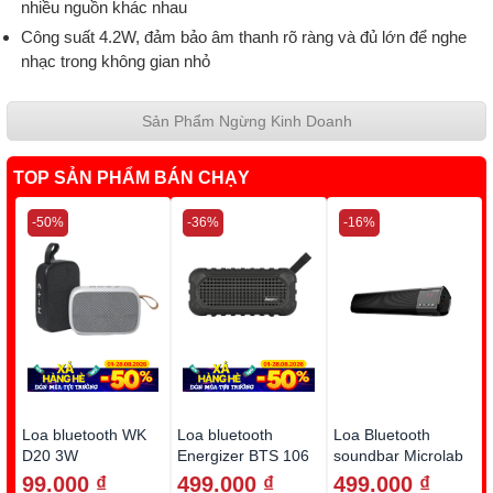
nhiều nguồn khác nhau
Công suất 4.2W, đảm bảo âm thanh rõ ràng và đủ lớn để nghe
nhạc trong không gian nhỏ
Sản Phẩm Ngừng Kinh Doanh
TOP SẢN PHẨM BÁN CHẠY
-50%
-36%
-16%
Loa bluetooth WK
Loa bluetooth
Loa Bluetooth
D20 3W
Energizer BTS 106
soundbar Microlab
10w (Kiêm pin dự
MS212
99.000 ₫
499.000 ₫
499.000 ₫