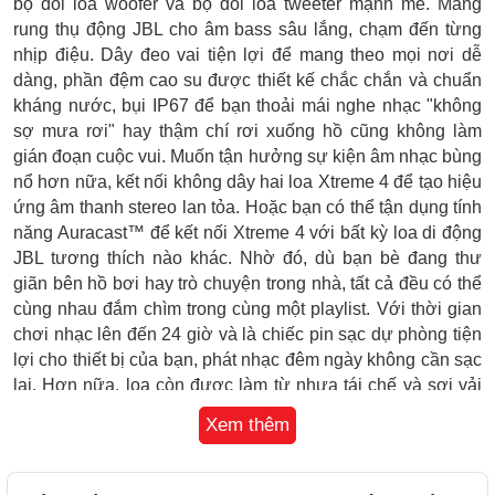
bộ đôi loa woofer và bộ đôi loa tweeter mạnh mẽ. Màng
rung thụ động JBL cho âm bass sâu lắng, chạm đến từng
nhịp điệu. Dây đeo vai tiện lợi để mang theo mọi nơi dễ
dàng, phần đệm cao su được thiết kế chắc chắn và chuẩn
kháng nước, bụi IP67 để bạn thoải mái nghe nhạc "không
sợ mưa rơi" hay thậm chí rơi xuống hồ cũng không làm
gián đoạn cuộc vui. Muốn tận hưởng sự kiện âm nhạc bùng
nổ hơn nữa, kết nối không dây hai loa Xtreme 4 để tạo hiệu
ứng âm thanh stereo lan tỏa. Hoặc bạn có thể tận dụng tính
năng Auracast™ để kết nối Xtreme 4 với bất kỳ loa di động
JBL tương thích nào khác. Nhờ đó, dù bạn bè đang thư
giãn bên hồ bơi hay trò chuyện trong nhà, tất cả đều có thể
cùng nhau đắm chìm trong cùng một playlist. Với thời gian
chơi nhạc lên đến 24 giờ và là chiếc pin sạc dự phòng tiện
lợi cho thiết bị của bạn, phát nhạc đêm ngày không cần sạc
lại. Hơn nữa, loa còn được làm từ nhựa tái chế và sợi vải
tái chế. JBL Xtreme 4 mang năng lượng âm thanh sống
Xem thêm
động, mạnh mẽ đến mọi nơi.