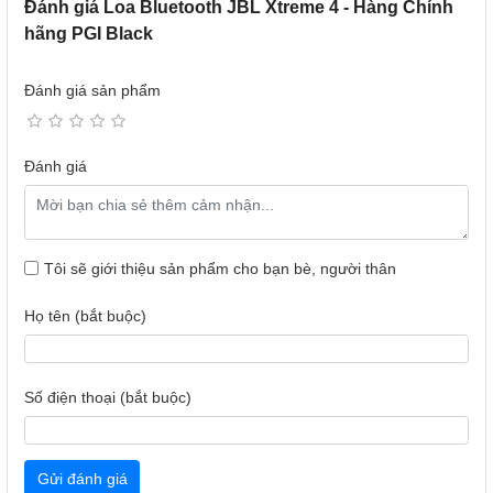
Đánh giá Loa Bluetooth JBL Xtreme 4 - Hàng Chính
hãng PGI Black
Đánh giá sản phẩm
Đánh giá
Tôi sẽ giới thiệu sản phẩm cho bạn bè, người thân
Họ tên (bắt buộc)
JBL Xtreme 4 - Uy lực JBL Pro Sound lên tầm cao mới
Được trang bị bộ đôi loa woofer, bộ đôi driver mạnh mẽ và
màng rung thụ động (JBL Bass Radiators), mang đến âm
Số điện thoại (bắt buộc)
thanh sống động, chi tiết với âm trầm sâu lắng, mạnh mẽ.
Để bạn có giây phút đắm chìm trong thế giới âm nhạc bất
kể đang nơi đâu.
Tận hưởng đến 24 giờ chơi nhạc, thêm 6 giờ với
Gửi đánh giá