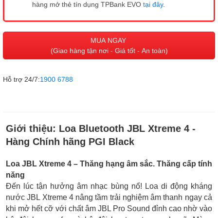
hàng mở thẻ tín dụng TPBank EVO
tại đây
.
MUA NGAY
(Giao hàng tận nơi - Giá tốt - An toàn)
Hỗ trợ 24/7:
1900 6788
Giới thiệu:
Loa Bluetooth JBL Xtreme 4 -
Hàng Chính hãng PGI Black
Loa JBL Xtreme 4 – Thăng hạng âm sắc. Thăng cấp tính
năng
Đến lúc tận hưởng âm nhạc bùng nổ! Loa di động kháng
nước JBL Xtreme 4 nâng tầm trải nghiệm âm thanh ngay cả
khi mở hết cỡ với chất âm JBL Pro Sound đỉnh cao nhờ vào