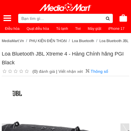
Điều hòa
Quạt điều hòa
Tủ lạnh
Tivi
Máy giặt
iPhone 17
MediaMart.Vn
PHỤ KIỆN ĐIỆN THOẠI
Loa Bluetooth
Loa Bluetooth JBL
Loa Bluetooth JBL Xtreme 4 - Hàng Chính hãng PGI
Black
(0)
đánh giá
|
Viết nhận xét
Thông số