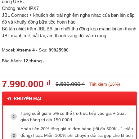
cổng USB.
Chống nước IPX7
JBL Connect + khuếch đại trải nghiệm nghe nhạc của bạn lên cấp
độ và khuấy động bữa tiệc hoàn hảo
Bộ tản nhiệt trầm JBL Bộ tản nhiệt thụ động kép mang lại âm thanh
JBL mạnh mẽ, bắt tai, âm thanh vang dội và rõ ràng
Model:
Xtreme 4
- Sku:
99925980
Bảo hành:
12 tháng
-
7.990.000 ₫
9.590.000 ₫
Tiết kiệm (16%)
KHUYẾN MẠI
Tặng suất giảm 5% có thể trừ trực tiếp vào giá + Suất
giao hàng trị giá 150.000đ
Hoàn tiền 20% tổng giá trị đơn hàng (tối đa 500K - 1 triệu
đồng) hoặc Miễn 100% phí chuyển đổi trả góp cho khách