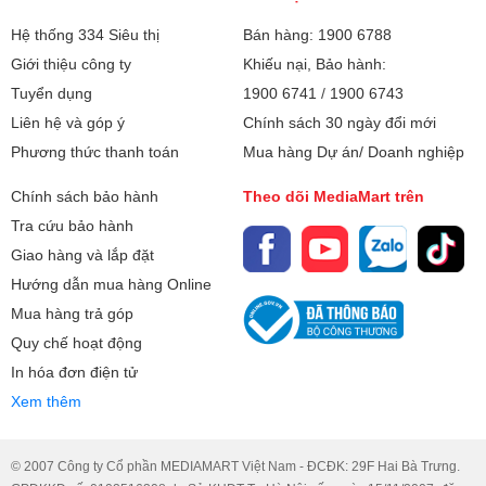
Hệ thống 334 Siêu thị
Bán hàng: 1900 6788
Giới thiệu công ty
Khiếu nại, Bảo hành:
Tuyển dụng
1900 6741
/
1900 6743
Liên hệ và góp ý
Chính sách 30 ngày đổi mới
Phương thức thanh toán
Mua hàng Dự án/ Doanh nghiệp
Dây đeo vai tiện lợi
Chính sách bảo hành
Theo dõi MediaMart trên
Dây đeo dễ dàng trên vai hoặc đeo chéo, đáp ứng mọi sở
thích và phong cách.
Tra cứu bảo hành
Giao hàng và lắp đặt
Hướng dẫn mua hàng Online
Mua hàng trả góp
Quy chế hoạt động
In hóa đơn điện tử
Xem thêm
© 2007 Công ty Cổ phần MEDIAMART Việt Nam - ĐCĐK: 29F Hai Bà Trưng.