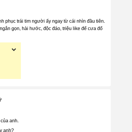
 phục trái tim người ấy ngay từ cái nhìn đầu tiên.
ngắn gọn, hài hước, độc đáo, triệu like để cưa đổ
ữ
 của anh.
ấy anh?