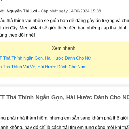
bởi:
Nguyễn Thị Lợi
- Cập nhật ngày 14/06/2024 15:38
u thả thính vui nhộn sẽ giúp bạn dễ dàng gây ấn tượng và chinh
 dưới đây, MediaMart sẽ giới thiệu đến bạn những cap thả thính 
ùng theo dõi nhé!
Xem nhanh
TT Thả Thính Ngắn Gọn, Hài Hước Dành Cho Nữ
ap Thả Thính Vui Vẻ, Hài Hước Dành Cho Nam
TT Thả Thính Ngắn Gọn, Hài Hước Dành Cho N
ông phải nhà thám hiểm, nhưng em sẵn sàng khám phá thế giới
 lạnh không, hay đó chỉ là cách trái tim em rung động mỗi khi th