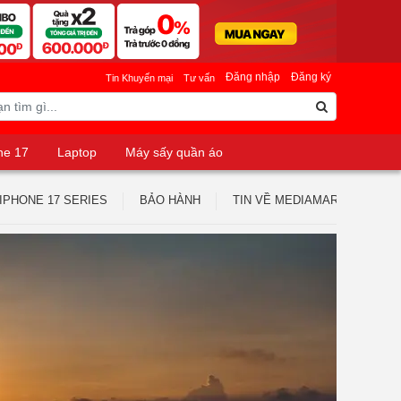
Đăng nhập
Đăng ký
Tin Khuyến mại
Tư vấn
ne 17
Laptop
Máy sấy quần áo
IPHONE 17 SERIES
BẢO HÀNH
TIN VỀ MEDIAMART
TUY