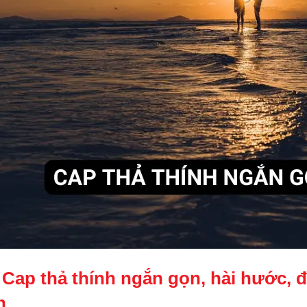
 Cap thả thính ngắn gọn, hài hước, độ
h