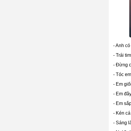
- Anh có
- Trái t
- Đừng c
- Tóc e
- Em giố
- Em đây
- Em sắp
- Kén cá
- Sáng l