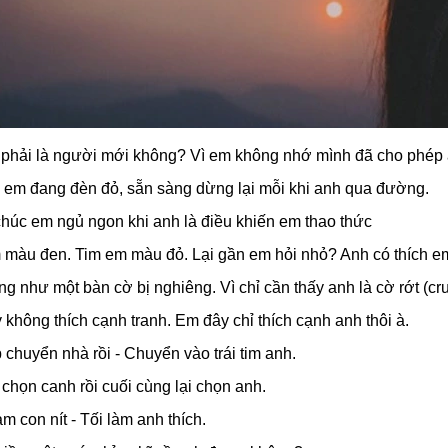
 phải là người mới không? Vì em không nhớ mình đã cho phép 
im em đang đèn đỏ, sẵn sàng dừng lại mỗi khi anh qua đường.
húc em ngủ ngon khi anh là điều khiến em thao thức
m màu đen. Tim em màu đỏ. Lại gần em hỏi nhỏ? Anh có thích 
ng như một bàn cờ bị nghiêng. Vì chỉ cần thấy anh là cờ rớt (cru
 không thích cạnh tranh. Em đây chỉ thích cạnh anh thôi à.
 chuyển nhà rồi - Chuyển vào trái tim anh.
 chọn canh rồi cuối cùng lại chọn anh.
àm con nít - Tối làm anh thích.