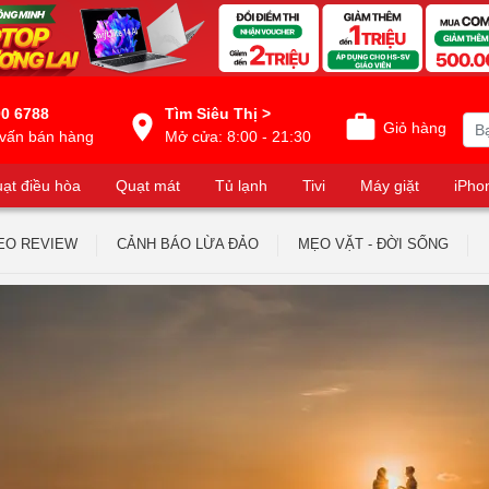
0 6788
Tìm Siêu Thị >
Giỏ hàng
vấn bán hàng
Mở cửa: 8:00 - 21:30
ạt điều hòa
Quạt mát
Tủ lạnh
Tivi
Máy giặt
iPho
EO REVIEW
CẢNH BÁO LỪA ĐẢO
MẸO VẶT - ĐỜI SỐNG