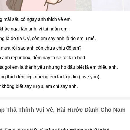
g mài sắt, có ngày anh thích về em.
khác ngại tán anh, vì tại ngán em.
ng là do tia UV, còn em say anh là do em u mê.
ổ mưa rồi sao anh còn chưa chịu đổ em?
n anh rep inbox, đêm nay ta sẽ rock in bed.
ta gọi em là thánh yêu nhưng họ đâu biết là em thiếu anh.
ng thích lên lớp, nhưng em lại lớp diu (love you).
 không biết say rượu, em chỉ say anh.
ap Thả Thính Vui Vẻ, Hài Hước Dành Cho Nam