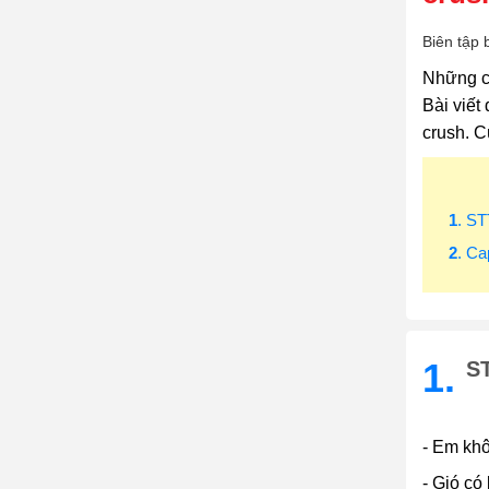
Biên tập 
Những câ
Bài viết
crush. C
1
. S
2
. C
1.
S
- Em kh
- Gió có