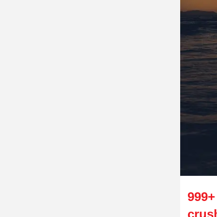
999+
crus