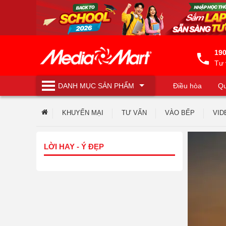
190
Tư 
DANH MỤC
SẢN PHẨM
Điều hòa
Qu
Máy lọc nước
KHUYẾN MẠI
TƯ VẤN
VÀO BẾP
VID
LỜI HAY - Ý ĐẸP