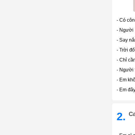
- Có côn
- Người 
- Say nắ
- Trời đ
- Chỉ cầ
- Người 
- Em khô
- Em đây
2.
C