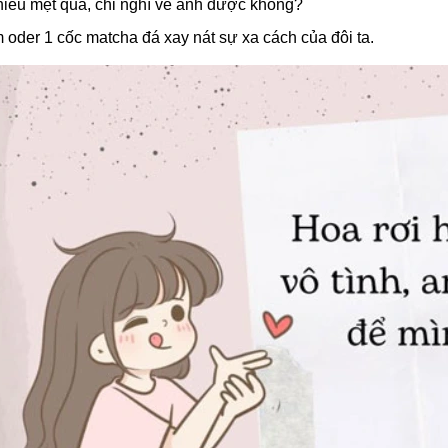
hiều mệt quá, chỉ nghĩ về anh được không?
 oder 1 cốc matcha đá xay nát sự xa cách của đôi ta.