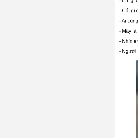
- Em gì 
- Cái gì
- Ai cũn
- Mây là
- Nhìn e
- Người 