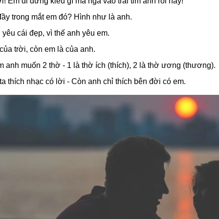
ơi! Em đi đứng kiểu gì mà ngã vào trái tim anh rồi này!
 đầy trong mắt em đó? Hình như là anh.
g yêu cái đẹp, vì thế anh yêu em.
 của trời, còn em là của anh.
m anh muốn 2 thờ - 1 là thờ ích (thích), 2 là thờ ương (thương).
ta thích nhạc có lời - Còn anh chỉ thích bên đời có em.