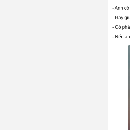
- Anh có
- Hãy gi
- Có phả
- Nếu an