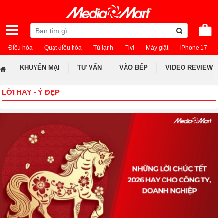
Điều hòa
Quạt điều hòa
Tủ lạnh
Tivi
Máy giặt
iPhone 17
KHUYẾN MẠI
TƯ VẤN
VÀO BẾP
VIDEO REVIEW
LỜI HAY - Ý ĐẸP