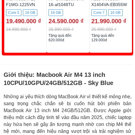
F1MG-1225VN
16-af1048TU
X1404VA-EB355W
BZ7Q9PA
Core 5
16 GB
16 GB
Core 7
16 GB
19.490.000 ₫
24.590.000 ₫
21.990.000 ₫
512GB SSD
512GB SSD
512GB SSD
24.990.000 ₫
26.990.000 ₫
25.990.000 ₫
Tặng quà đến
Tặng quà đến
620.000đ
129.000đ
Giới thiệu:
Macbook Air M4 13 inch
10CPU/10GPU/24GB/512GB - Sky Blue
Những ai yêu thích dòng MacBook Air vì thiết kế mỏng nhẹ,
sang trọng chắc chắn sẽ bị cuốn hút bởi phiên bản
MacBook Air 13 inch M4 24GB/512GB. Được Apple giới
thiệu một cách đầy tinh tế vào đầu năm 2025, chiếc laptop
này hứa hẹn sẽ gây ấn tượng mạnh nhờ con chip M4 thế
hệ mới, mang đến hiệu năng vượt trội và trải nghiệm sử