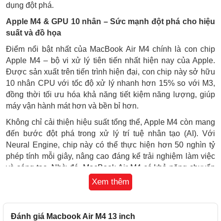
dụng đột phá.
Apple M4 & GPU 10 nhân – Sức mạnh đột phá cho hiệu
suất và đồ họa
Điểm nổi bật nhất của MacBook Air M4 chính là con chip
Apple M4 – bộ vi xử lý tiên tiến nhất hiện nay của Apple.
Được sản xuất trên tiến trình hiện đại, con chip này sở hữu
10 nhân CPU với tốc độ xử lý nhanh hơn 15% so với M3,
đồng thời tối ưu hóa khả năng tiết kiệm năng lượng, giúp
máy vận hành mát hơn và bền bỉ hơn.
Không chỉ cải thiện hiệu suất tổng thể, Apple M4 còn mang
đến bước đột phá trong xử lý trí tuệ nhân tạo (AI). Với
Neural Engine, chip này có thể thực hiện hơn 50 nghìn tỷ
phép tính mỗi giây, nâng cao đáng kể trải nghiệm làm việc
và sáng tạo. Nhờ đó, MacBook Air M4 có khả năng chuyển
đổi giọng nói thành văn bản nhanh hơn và chính xác hơn,
Xem thêm
đồng thời xử lý hình ảnh, video vượt trội, làm nét ảnh động
và chỉnh sửa màu sắc chuyên sâu. Ngoài ra, con chip này
cũng giúp tối ưu đồ họa nâng cao, cho phép các phần mềm
Đánh giá Macbook Air M4 13 inch