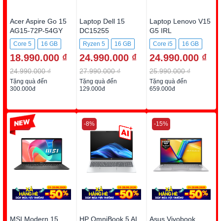
Acer Aspire Go 15
Laptop Dell 15
Laptop Lenovo V15
AG15-72P-54GY
DC15255
G5 IRL
DC5R5973W1
83HF00BYVN
Core 5
16 GB
Ryzen 5
16 GB
Core i5
16 GB
18.990.000 ₫
24.990.000 ₫
24.990.000 ₫
512GB SSD
512GB SSD
512GB SSD
24.990.000 ₫
27.990.000 ₫
25.990.000 ₫
Tặng quà đến
Tặng quà đến
Tặng quà đến
300.000đ
129.000đ
659.000đ
-22%
-8%
-15%
MSI Modern 15
HP OmniBook 5 AI
Asus Vivobook