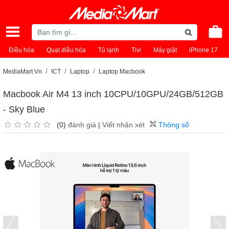
Điều hòa
Quạt điều hòa
Tủ lạnh
Tivi
Máy giặt
iPhone 17
MediaMart.Vn
ICT
Laptop
Laptop Macbook
Macbook Air M4 13 inch 10CPU/10GPU/24GB/512GB
- Sky Blue
(0)
đánh giá
|
Viết nhận xét
Thông số