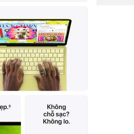
Chipset đồ họa
Card đồ họa:
Cổng giao tiếp:
Chuẩn WiFi:
Kết nối không 
khác:
Hệ điều hành t
máy:
Webcam: