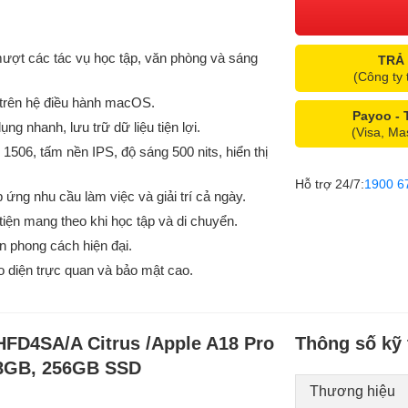
 mượt các tác vụ học tập, văn phòng và sáng
TRẢ
(Công ty 
trên hệ điều hành macOS.
Payoo -
 nhanh, lưu trữ dữ liệu tiện lợi.
(Visa, Ma
 1506, tấm nền IPS, độ sáng 500 nits, hiển thị
Hỗ trợ 24/7:
1900 6
ứng nhu cầu làm việc và giải trí cả ngày.
 tiện mang theo khi học tập và di chuyển.
ấn phong cách hiện đại.
o diện trực quan và bảo mật cao.
FD4SA/A Citrus /Apple A18 Pro
Thông số kỹ 
 8GB, 256GB SSD
Thương hiệu