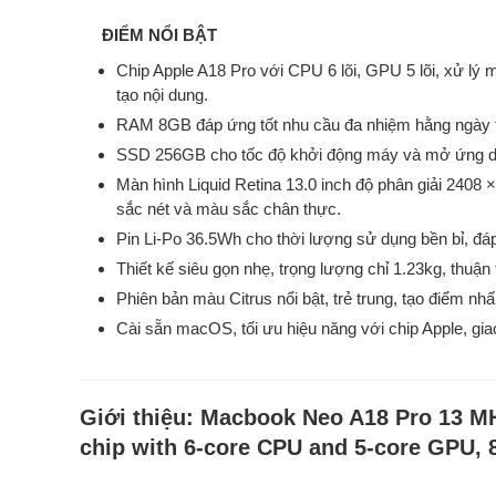
ĐIỂM NỔI BẬT
Chip Apple A18 Pro với CPU 6 lõi, GPU 5 lõi, xử lý
tạo nội dung.
RAM 8GB đáp ứng tốt nhu cầu đa nhiệm hằng ngày 
SSD 256GB cho tốc độ khởi động máy và mở ứng dụng
Màn hình Liquid Retina 13.0 inch độ phân giải 2408 ×
sắc nét và màu sắc chân thực.
Pin Li-Po 36.5Wh cho thời lượng sử dụng bền bỉ, đáp 
Thiết kế siêu gọn nhẹ, trọng lượng chỉ 1.23kg, thuận
Phiên bản màu Citrus nổi bật, trẻ trung, tạo điểm nh
Cài sẵn macOS, tối ưu hiệu năng với chip Apple, gia
Giới thiệu:
Macbook Neo A18 Pro 13 MH
chip with 6‑core CPU and 5‑core GPU,