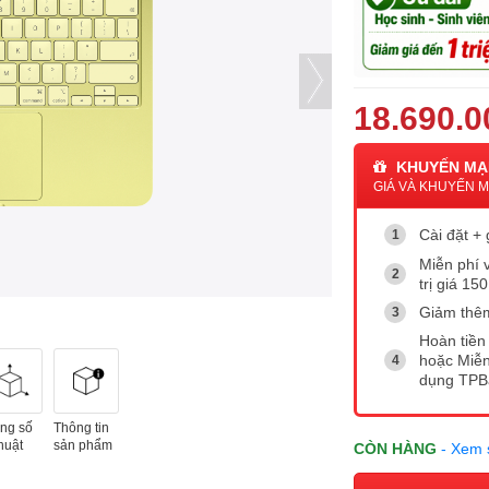
18.690.0
KHUYẾN MẠ
GIÁ VÀ KHUYẾN MẠ
Cài đặt +
Miễn phí 
trị giá 15
Giảm thêm
Hoàn tiền 
hoặc Miễn
dụng TP
ng số
Thông tin
huật
sản phẩm
CÒN HÀNG
- Xem 