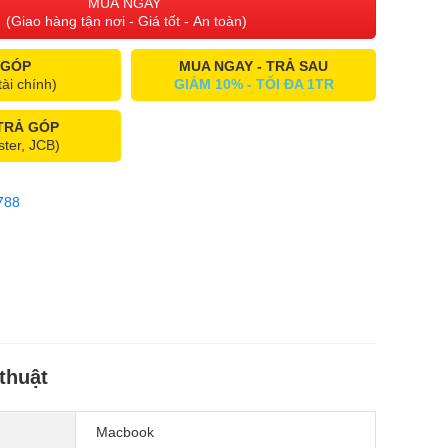
MUA NGAY
(Giao hàng tận nơi - Giá tốt - An toàn)
 GÓP
MUA NGAY - TRẢ SAU
tài chính)
GIẢM 10% - TỐI ĐA 1TR
 TRẢ GÓP
ster, JCB)
788
thuật
Macbook