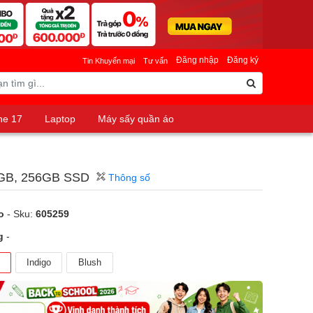
Đăng nhập
Đăng ký
Tin Khuyến mại
Tư vấn
ne 17
Laptop
Máy sấy quần áo
 8GB, 256GB SSD
Thông số
o
- Sku:
605259
g
-
Indigo
Blush