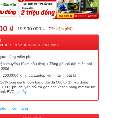
00 ₫
19.990.000 ₫
Tiết kiệm (6%)
I
I DỰ KIẾN ÁP DỤNG ĐẾN 23:59 | 28/08
 giao hàng miễn phí
vận chuyển (10km đầu tiên) + Tặng gói cài đặt miễn phí
0.000đ
 200.000đ khi mua Laptop kèm máy in bất kì
20% tổng giá trị đơn hàng (tối đa 500K - 1 triệu đồng)
 100% phí chuyển đổi trả góp cho khách hàng mở thẻ tín
Bank EVO
tại đây
.
siêu thị còn hàng