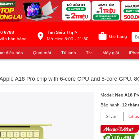
0 6788
Tìm Siêu Thị >
Giỏ hàng
vấn bán hàng
Mở cửa: 8:00 - 21:30
ạt điều hòa
Quạt mát
Tủ lạnh
Tivi
Máy giặt
iPho
Apple A18 Pro chip with 6‑core CPU and 5‑core GPU,
Model:
Neo A18 Pr
Bảo hành:
12 thán
Silver
Citrus