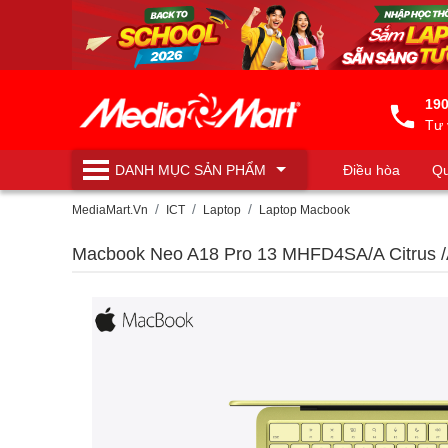
190
Tư 
DANH MỤC
SẢN PHẨM
Điều hòa
Qu
Máy lọc nước
MediaMart.Vn
ICT
Laptop
Laptop Macbook
Macbook Neo A18 Pro 13 MHFD4SA/A Citrus /
(0)
đánh giá
|
Viết nhận xét