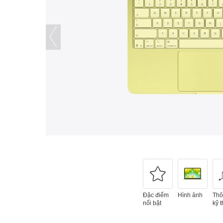
Đặc điểm
Hình ảnh
Thô
nổi bật
kỹ t