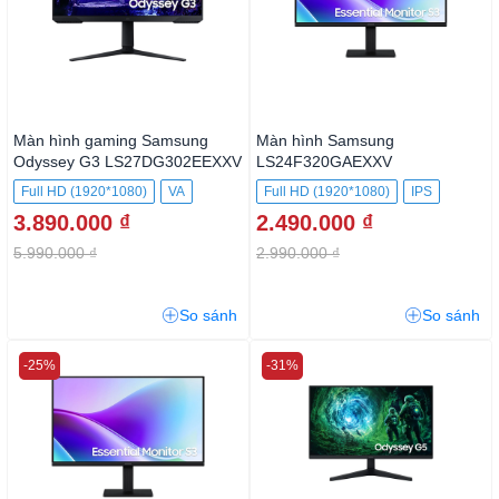
Màn hình gaming Samsung
Màn hình Samsung
Odyssey G3 LS27DG302EEXXV
LS24F320GAEXXV
Full HD (1920*1080)
VA
Full HD (1920*1080)
IPS
3.890.000 ₫
2.490.000 ₫
5.990.000 ₫
2.990.000 ₫
So sánh
So sánh
-25%
-31%