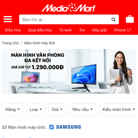
Điều hòa
Quạt điều hòa
Tủ lạnh
Tivi
Máy giặt
iPhone 17
Trang chủ
Màn hình máy tính
Hãng
Loại
Giá
Nhu cầu
Kiểu màn hình
33
Màn hình máy tính
: