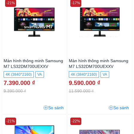
-21%
-17%
Màn hình thông minh Samsung
Màn hình thông minh Samsung
M7 LS32DM700UEXXV
M7 LS32DM700UEXXV
4K (3840*2160)
VA
4K (3840*2160)
VA
7.390.000 ₫
9.590.000 ₫
9.390.000 ₫
11.590.000 ₫
So sánh
So sánh
-21%
-22%