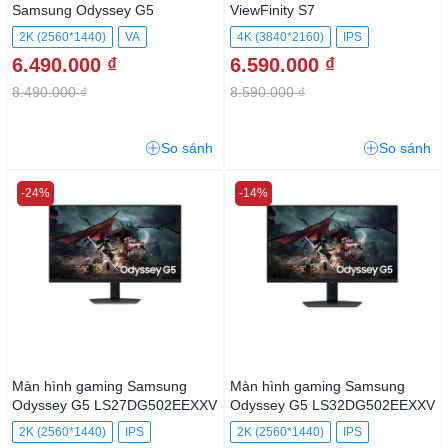
Samsung Odyssey G5
ViewFinity S7
LS32CG552EEXXV
LS27D700EAEXXV
2K (2560*1440)
VA
4K (3840*2160)
IPS
6.490.000 ₫
6.590.000 ₫
8.490.000 ₫
8.590.000 ₫
So sánh
So sánh
-24%
-14%
Màn hình gaming Samsung
Màn hình gaming Samsung
Odyssey G5 LS27DG502EEXXV
Odyssey G5 LS32DG502EEXXV
2K (2560*1440)
IPS
2K (2560*1440)
IPS