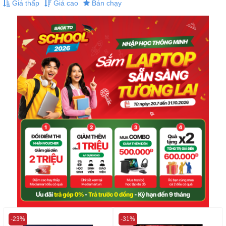
Giá thấp
Giá cao
Bán chạy
-23%
-31%