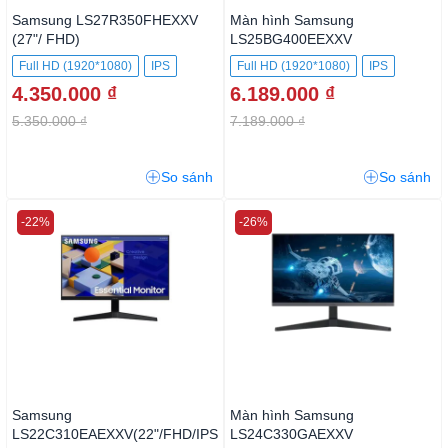
Samsung LS27R350FHEXXV
Màn hình Samsung
(27"/ FHD)
LS25BG400EEXXV
Full HD (1920*1080)
IPS
Full HD (1920*1080)
IPS
4.350.000 ₫
6.189.000 ₫
5.350.000 ₫
7.189.000 ₫
So sánh
So sánh
-22%
-26%
Samsung
Màn hình Samsung
LS22C310EAEXXV(22"/FHD/IPS
LS24C330GAEXXV