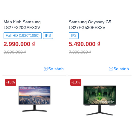
Màn hình Samsung
Samsung Odyssey G5
LS27F320GAEXXV
LS27FG530EEXXV
Full HD (1920*1080)
IPS
IPS
2.990.000 ₫
5.490.000 ₫
3.990.000 ₫
7.990.000 ₫
So sánh
So sánh
-18%
-13%