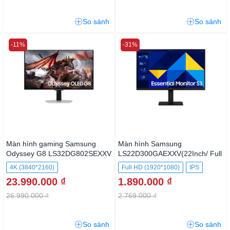
So sánh
So sánh
-11%
-31%
Màn hình gaming Samsung
Màn hình Samsung
Odyssey G8 LS32DG802SEXXV
LS22D300GAEXXV(22Inch/ Full
HD/ 100HZ/ 250cd/m2/ IPS)
4K (3840*2160)
Full HD (1920*1080)
IPS
23.990.000 ₫
1.890.000 ₫
26.990.000 ₫
2.769.000 ₫
So sánh
So sánh