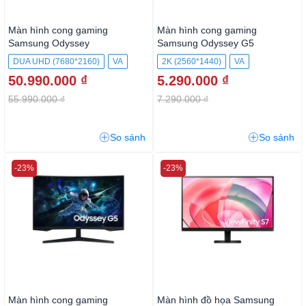
Màn hình cong gaming
Màn hình cong gaming
Samsung Odyssey
Samsung Odyssey G5
LS57CG952NEXXV
LS27CG552EEXXV
DUA UHD (7680*2160)
VA
2K (2560*1440)
VA
50.990.000 ₫
5.290.000 ₫
55.990.000 ₫
7.290.000 ₫
So sánh
So sánh
-23%
-23%
Màn hình cong gaming
Màn hình đồ họa Samsung