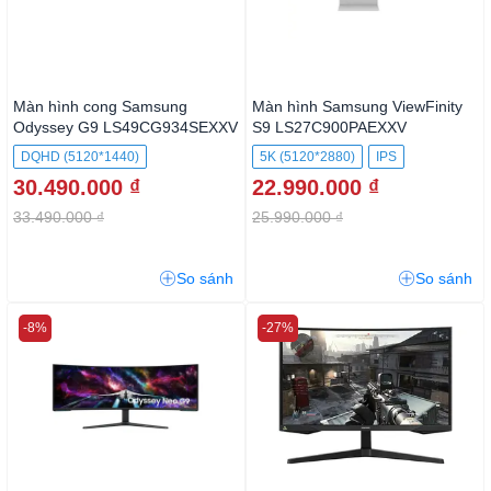
Màn hình cong Samsung
Màn hình Samsung ViewFinity
Odyssey G9 LS49CG934SEXXV
S9 LS27C900PAEXXV
DQHD (5120*1440)
5K (5120*2880)
IPS
30.490.000 ₫
22.990.000 ₫
33.490.000 ₫
25.990.000 ₫
So sánh
So sánh
-8%
-27%