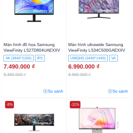
Màn hình đồ họa Samsung
Màn hình ultrawide Samsung
ViewFinity LS27D804UAEXXV
ViewFinity LS34C500GAEXXV
4K (3840*2160)
IPS
UWQHD (3440*1440)
VA
7.490.000 ₫
6.990.000 ₫
9.490.000 ₫
8.990.000 ₫
So sánh
So sánh
-8%
-11%