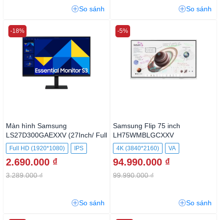
So sánh
So sánh
-18%
-5%
Màn hình Samsung
Samsung Flip 75 inch
LS27D300GAEXXV (27Inch/ Full
LH75WMBLGCXXV
HD/ 100HZ/ 250cd/m2/ IPS
Full HD (1920*1080)
IPS
4K (3840*2160)
VA
2.690.000 ₫
94.990.000 ₫
3.289.000 ₫
99.990.000 ₫
So sánh
So sánh