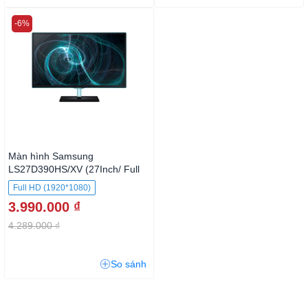
-6%
Màn hình Samsung
LS27D390HS/XV (27Inch/ Full
HD/ 100HZ/ 300cd/m2/ PLS)
Full HD (1920*1080)
3.990.000 ₫
4.289.000 ₫
So sánh