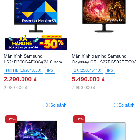
Màn hình Samsung
Màn hình gaming Samsung
LS24D300GAEXXV(24.0Inch/
Odyssey G5 LS27FG502EEXXV
Full HD/ 100HZ/ 250cd/m2/ IPS)
Full HD (1920*1080)
IPS
2K (2560*1440)
IPS
2.290.000 ₫
5.490.000 ₫
2.989.000 ₫
7.990.000 ₫
So sánh
So sánh
-35%
-16%