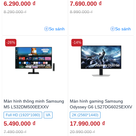
6.290.000 ₫
7.690.000 ₫
8.290.000 ₫
8.990.000 ₫
So sánh
So sánh
-26%
-14%
Màn hình thông minh Samsung
Màn hình gaming Samsung
M5 LS32DM500EEXXV
Odyssey G6 LS27DG602SEXXV
Full HD (1920*1080)
VA
2K (2560*1440)
5.490.000 ₫
17.990.000 ₫
7.490.000 ₫
20.990.000 ₫