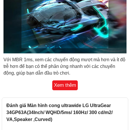
Với MBR 1ms, xem các chuyển động mượt mà hơn và ít độ
trễ hơn để bạn có thể phản ứng nhanh với các chuyển
động, giúp bạn dẫn đầu trò chơi.
Xem thêm
Hình Ảnh Nổi Bật
Đánh giá Màn hình cong ultrawide LG UltraGear
34GP63A(34Inch/ WQHD/5ms/ 160Hz/ 300 cd/m2/
VA,Speaker ,Curved)