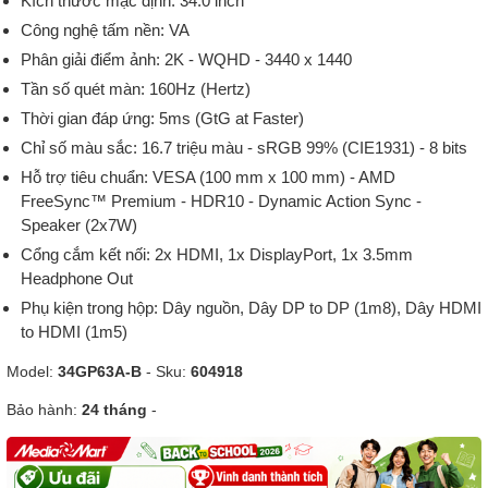
Kích thước mặc định: 34.0 inch
Công nghệ tấm nền: VA
Phân giải điểm ảnh: 2K - WQHD - 3440 x 1440
Tần số quét màn: 160Hz (Hertz)
Thời gian đáp ứng: 5ms (GtG at Faster)
Chỉ số màu sắc: 16.7 triệu màu - sRGB 99% (CIE1931) - 8 bits
Hỗ trợ tiêu chuẩn: VESA (100 mm x 100 mm) - AMD
FreeSync™ Premium - HDR10 - Dynamic Action Sync -
Speaker (2x7W)
Cổng cắm kết nối: 2x HDMI, 1x DisplayPort, 1x 3.5mm
Headphone Out
Phụ kiện trong hộp: Dây nguồn, Dây DP to DP (1m8), Dây HDMI
to HDMI (1m5)
Model:
34GP63A-B
- Sku:
604918
Bảo hành:
24 tháng
-