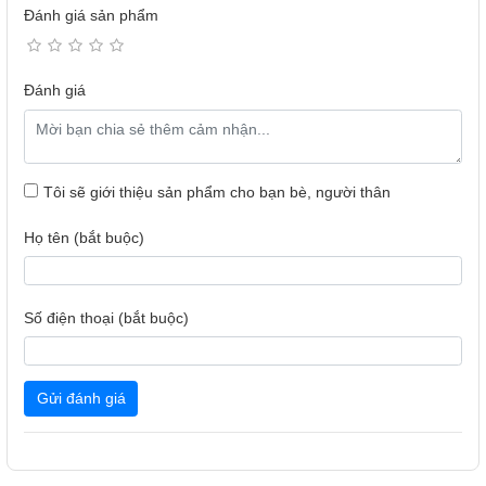
Đánh giá sản phẩm
Đánh giá
Đắm chìm trong thế giới màu sắc rực rỡ với HDR10 giúp
Tôi sẽ giới thiệu sản phẩm cho bạn bè, người thân
cải thiện chất lượng hình ảnh và dải màu sRGB 99% (Điển
Họ tên (bắt buộc)
hình) 98% (Tối thiểu) giúp trò chơi trở nên nổi bật.
Lối Chơi Không Bao Giờ Trong Bóng Tối
Số điện thoại (bắt buộc)
Gửi đánh giá