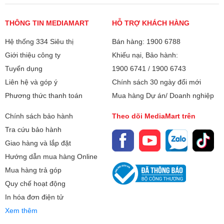
(ms):
Tỉ lệ màn hình:
THÔNG TIN MEDIAMART
21:9
HỖ TRỢ KHÁCH HÀNG
Hệ thống 334 Siêu thị
Bán hàng: 1900 6788
Cổng kết nối:
HDMI
Giới thiệu công ty
Khiếu nại, Bảo hành:
USB
Tuyển dụng
1900 6741
/
1900 6743
Có được điều gần gũi nhất với trò chơi thời gian
thực. Dynamic Action Sync®
Liên hệ và góp ý
Chính sách 30 ngày đổi mới
Bảo hành
24 tháng
nâng cao lối chơi của bạn để có trải nghiệm ở cấp độ
Phương thức thanh toán
Mua hàng Dự án/ Doanh nghiệp
chuyên nghiệp. Phản ứng với hành động, đối thủ và mọi
Xuất xứ
Trung Quốc
Chính sách bảo hành
Theo dõi MediaMart trên
khoảnh khắc với độ trễ đầu vào giảm và hiệu suất đáng
kinh ngạc.
Tra cứu bảo hành
Giao hàng và lắp đặt
Tính Năng Crosshair Mang Lại Lợi Thế Về Độ Chính
Hướng dẫn mua hàng Online
Xác
Mua hàng trả góp
Quy chế hoạt động
In hóa đơn điện tử
Xem thêm