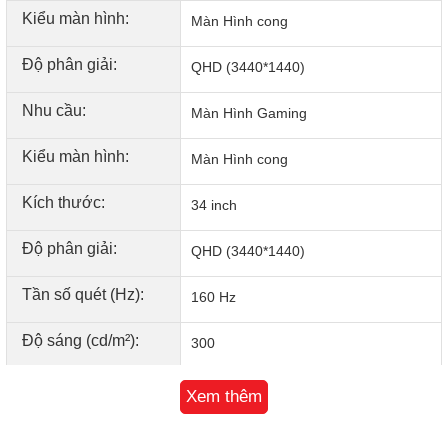
Kiểu màn hình:
Màn Hình cong
Độ phân giải:
QHD (3440*1440)
Nhu cầu:
Màn Hình Gaming
Kiểu màn hình:
Màn Hình cong
Không bao giờ bỏ lỡ một giây ngay cả khi chơi các trò chơi
Kích thước:
34 inch
có nhịp độ nhanh nhờ tốc độ làm mới 160Hz.
Độ phân giải:
QHD (3440*1440)
Hành Động Khi Nó Xảy Ra
Tần số quét (Hz):
160 Hz
Độ sáng (cd/m²):
300
Tấm nền:
VA
Xem thêm
Thời gian đáp ứng
5