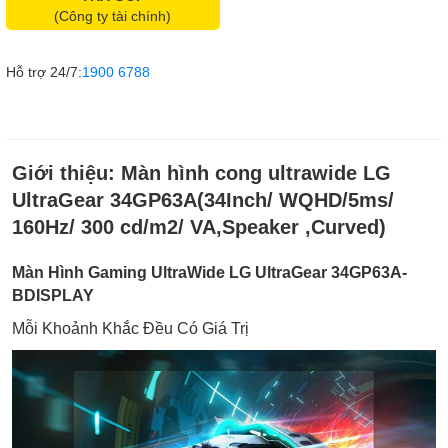
(Công ty tài chính)
Hỗ trợ 24/7:
1900 6788
Giới thiệu:
Màn hình cong ultrawide LG
UltraGear 34GP63A(34Inch/ WQHD/5ms/
160Hz/ 300 cd/m2/ VA,Speaker ,Curved)
Màn Hình Gaming UltraWide LG UltraGear 34GP63A-
BDISPLAY
Mỗi Khoảnh Khắc Đều Có Giá Trị