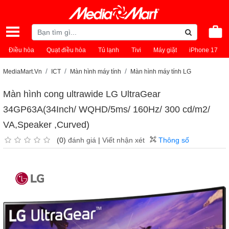
Điều hòa
Quạt điều hòa
Tủ lạnh
Tivi
Máy giặt
iPhone 17
MediaMart.Vn
ICT
Màn hình máy tính
Màn hình máy tính LG
Màn hình cong ultrawide LG UltraGear
34GP63A(34Inch/ WQHD/5ms/ 160Hz/ 300 cd/m2/
VA,Speaker ,Curved)
(0)
đánh giá
|
Viết nhận xét
Thông số