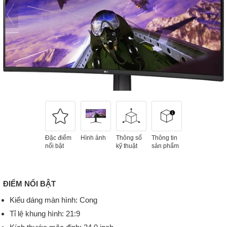
Đặc điểm
Hình ảnh
Thông số
Thông tin
nổi bật
kỹ thuật
sản phẩm
ĐIỂM NỔI BẬT
Kiểu dáng màn hình: Cong
Tỉ lệ khung hình: 21:9