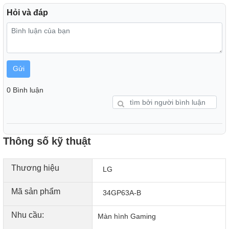
Hỏi và đáp
Gửi
Black Stabilizer là đồng minh của bạn để tấn công hoặc
phòng thủ trước kẻ thù ẩn nấp trong bóng tối. Mang lại trải
0 Bình luận
nghiệm chơi game ở đẳng cấp chuyên nghiệp bằng cách
chiếu sáng các cảnh tối để cải thiện tầm nhìn và mang lại
lợi thế so với đối thủ.
Thông số kỹ thuật
PERFORMANCE & TECHNOLOGY
Không Chỉ Nhanh Mà Còn Siêu Nhanh
Thương hiệu
LG
Mã sản phẩm
34GP63A-B
Nhu cầu:
Màn hình Gaming