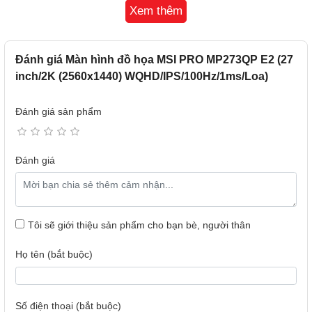
7.6kg cùng kích thước rộng 61.3 cm, cao 41.3 cm. Dù chân
Xem thêm
đế được cấu thành từ nhựa nhưng vẫn tỏ rõ sự cứng cáp
thiết kế gọn nhẹ, mang đến sự di động cho phép bạn di
chuyển đến bất kỳ vị trí nào trên bàn làm việc hay bàn học
Đánh giá Màn hình đồ họa MSI PRO MP273QP E2 (27
một cách dễ dàng.
inch/2K (2560x1440) WQHD/IPS/100Hz/1ms/Loa)
Đánh giá sản phẩm
Đánh giá
Tôi sẽ giới thiệu sản phẩm cho bạn bè, người thân
Họ tên (bắt buộc)
Số điện thoại (bắt buộc)