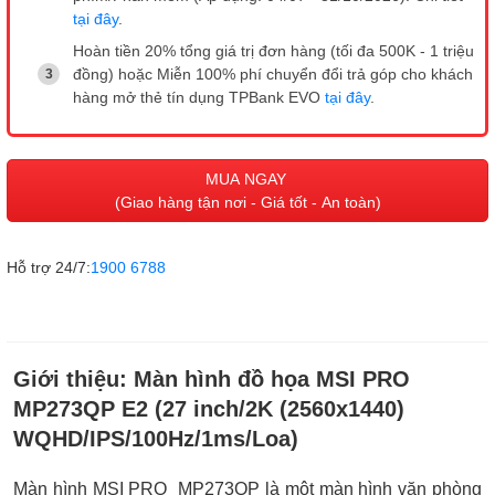
tại đây
.
Hoàn tiền 20% tổng giá trị đơn hàng (tối đa 500K - 1 triệu
đồng) hoặc Miễn 100% phí chuyển đổi trả góp cho khách
hàng mở thẻ tín dụng TPBank EVO
tại đây
.
MUA NGAY
(Giao hàng tận nơi - Giá tốt - An toàn)
Hỗ trợ 24/7:
1900 6788
Giới thiệu:
Màn hình đồ họa MSI PRO
MP273QP E2 (27 inch/2K (2560x1440)
WQHD/IPS/100Hz/1ms/Loa)
Màn hình MSI PRO MP273QP là một màn hình văn phòng