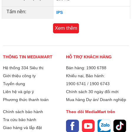
Tấm nền:
IPS
Tần số quét 100 Hz cùng thời gian phản hồi 1 ms cung cấp
những chuyển động hình ảnh mượt mà với tốc độ phản hồi
Độ tương phản:
1300:1
Xem thêm
nhanh chóng, cho phép bạn làm việc trên các ứng dụng đồ
họa hay giải trí, xem phim mà ít xảy ra hiện tượng xé hình
Thời gian đáp ứng
1
hay bóng mờ. Độ sáng 350 nits cung cấp đủ lượng ánh
(ms):
sáng để người dùng xử lý tốt mọi công việc văn phòng cơ
Tỉ lệ màn hình:
bản hay đồ họa nâng cao, chất lượng hình ảnh luôn ổn định
THÔNG TIN MEDIAMART
16:9
HỖ TRỢ KHÁCH HÀNG
ở mọi môi trường ánh sáng khác nhau.
Hệ thống 334 Siêu thị
Bán hàng: 1900 6788
Cổng kết nối:
HDMI, DisplayPort
Giới thiệu công ty
Khiếu nại, Bảo hành:
Bảo hành
Tuyển dụng
1900 6741
/
1900 6743
24 tháng
Liên hệ và góp ý
Chính sách 30 ngày đổi mới
Xuất xứ
Trung Quốc
Phương thức thanh toán
Mua hàng Dự án/ Doanh nghiệp
Chính sách bảo hành
Theo dõi MediaMart trên
Tra cứu bảo hành
Giao hàng và lắp đặt