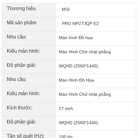
Thương hiệu
MSI
Mã sản phẩm
PRO MP273QP E2
Hình ảnh chân thực, sắc nét
Nhu cầu:
Màn hình Đồ họa
Kích thước màn hình rộng 27 inch cùng độ phân giải QHD
(2560 x 1440) sắc nét. Hỗ trợ 16.7 triệu màu giúp màu sắc
Kiểu màn hình:
Màn Hình Chữ nhật phẳng
của hình ảnh tái tạo lại một cách chân thực. Góc nhìn rộng
178 độ dọc và 178 độ ngang nhờ vào tấm nền IPS hiện đại,
Độ phân giải:
WQHD (2560*1440)
cho phép hình ảnh hiển thị rõ nét, chân thật ở mọi góc nhìn.
Nhu cầu:
Màn Hình Đồ Họa
Kiểu màn hình:
Màn Hình Chữ nhật phẳng
Kích thước:
27 inch
Độ phân giải:
WQHD (2560*1440)
Tần số quét (Hz):
100 Hz