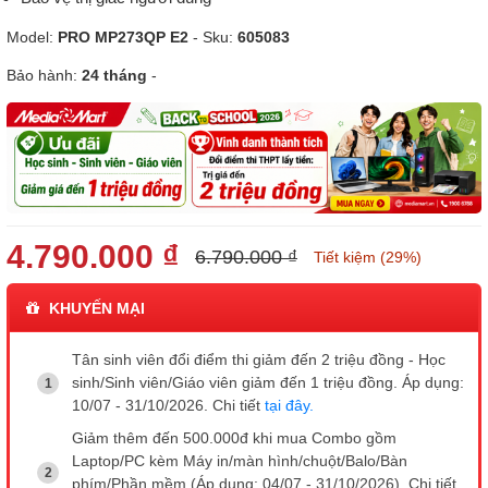
Model:
PRO MP273QP E2
- Sku:
605083
Bảo hành:
24 tháng
-
4.790.000 ₫
6.790.000 ₫
Tiết kiệm (29%)
KHUYẾN MẠI
Tân sinh viên đổi điểm thi giảm đến 2 triệu đồng - Học
sinh/Sinh viên/Giáo viên giảm đến 1 triệu đồng. Áp dụng:
10/07 - 31/10/2026. Chi tiết
tại đây.
Giảm thêm đến 500.000đ khi mua Combo gồm
Laptop/PC kèm Máy in/màn hình/chuột/Balo/Bàn
phím/Phần mềm (Áp dụng: 04/07 - 31/10/2026). Chi tiết