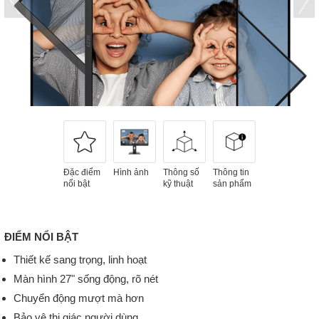
Đặc điểm
Hình ảnh
Thông số
Thông tin
nổi bật
kỹ thuật
sản phẩm
ĐIỂM NỔI BẬT
Thiết kế sang trọng, linh hoạt
Màn hình 27" sống động, rõ nét
Chuyển động mượt mà hơn
Bảo vệ thị giác người dùng