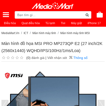
Điều hòa
Quạt điều hòa
Tủ lạnh
Tivi
Máy giặt
iPhone 17
MediaMart.Vn
ICT
Màn hình máy tính
Màn hình máy tính MSI
Màn hình đồ họa MSI PRO MP273QP E2 (27 inch/2K
(2560x1440) WQHD/IPS/100Hz/1ms/Loa)
(0)
đánh giá
|
Viết nhận xét
Thông số