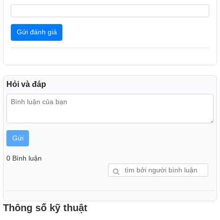
Gửi đánh giá
Hỏi và đáp
Ngoài các chế độ ngả nghiêng cơ bản, chân đế còn có thể
giúp màn hình nâng hạ độ cao, tùy chỉnh xoay dọc phù hợp
với từng nhu cầu cụ thể. Mặt sau hỗ trợ ngàm treo màn hình
tiêu chuẩn VESA 100x100m, giúp màn hình linh hoạt trong
việc tối ưu không gian sử dụng.
Gửi
0 Bình luận
Thông số kỹ thuật