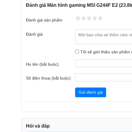
Đánh giá Màn hình gaming MSI G244F E2 (23.8In
Đánh giá sản phẩm
Đánh giá
Tôi sẽ giới thiệu sản phẩm
Họ tên (bắt buộc)
Thiết kế không viền ấn tượng
Với thiết kế cạnh viền siêu mỏng, màn hình MSI G24
Số điện thoại (bắt buộc)
hưởng không gian giải trí ấn tượng. Bạn có thể sử 
đảm bảo sự liền mạch để thoải mái chơi game, làm vi
Gửi đánh giá
Hỏi và đáp