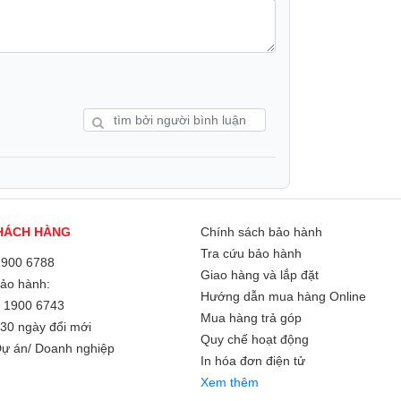
g MSI G244F hiển thị sắc nét chuẩn mọi
nh, chuyển màu khi quan sát từ các góc độ
HÁCH HÀNG
Chính sách bảo hành
ại khung hình trong trẻo, màu sắc rực rỡ
Tra cứu bảo hành
với chất lượng cao nhất.
1900 6788
Giao hàng và lắp đặt
Bảo hành:
Hướng dẫn mua hàng Online
/
1900 6743
Mua hàng trả góp
30 ngày đổi mới
Quy chế hoạt động
ự án/ Doanh nghiệp
In hóa đơn điện tử
Xem thêm