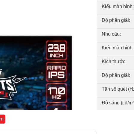
Kiểu màn hình:
Độ phân giải:
Nhu cầu:
Kiểu màn hình:
Kích thước:
Độ phân giải:
Tần số quét (Hz
Độ sáng (cd/m²
Tấm nền:
êm
Độ tương phản