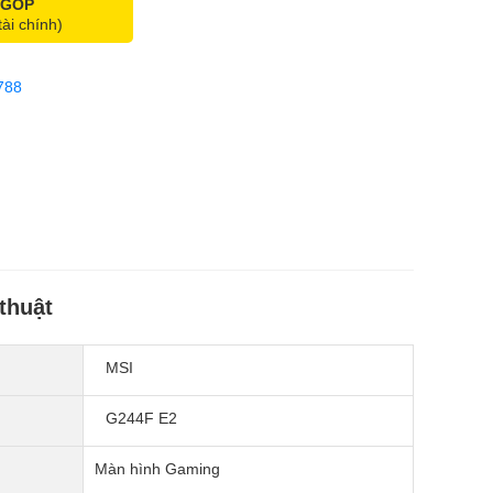
 GÓP
tài chính)
788
thuật
MSI
G244F E2
Màn hình Gaming