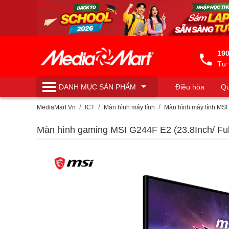
190
Tư 
DANH MỤC
SẢN PHẨM
Điều hòa
Qu
Máy lọc nước
MediaMart.Vn
ICT
Màn hình máy tính
Màn hình máy tính MSI
Màn hình gaming MSI G244F E2 (23.8Inch/ Ful