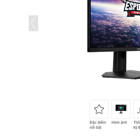
Đặc điểm
Hình ảnh
Thô
nổi bật
kỹ t