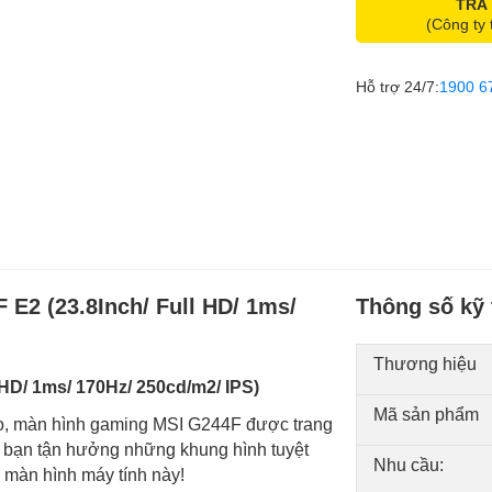
TRẢ
(Công ty 
Hỗ trợ 24/7:
1900 6
E2 (23.8Inch/ Full HD/ 1ms/
Thông số kỹ 
Thương hiệu
 HD/ 1ms/ 170Hz/ 250cd/m2/ IPS)
Mã sản phẩm
ảo, màn hình gaming MSI G244F được trang
ể bạn tận hưởng những khung hình tuyệt
Nhu cầu:
ếc màn hình máy tính này!