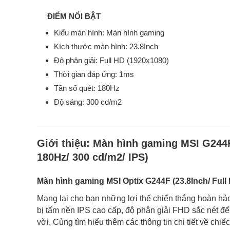
ĐIỂM NỔI BẬT
Kiểu màn hình: Màn hình gaming
Kích thước màn hình: 23.8Inch
Độ phân giải: Full HD (1920x1080)
Thời gian đáp ứng: 1ms
Tần số quét: 180Hz
Độ sáng: 300 cd/m2
Giới thiệu:
Màn hình gaming MSI G244F 
180Hz/ 300 cd/m2/ IPS)
Màn hình gaming MSI Optix G244F (23.8Inch/ Full
Mang lại cho bạn những lợi thế chiến thắng hoàn h
bị tấm nền IPS cao cấp, độ phân giải FHD sắc nét đ
vời. Cùng tìm hiểu thêm các thông tin chi tiết về chi