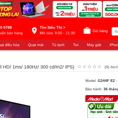
0 6788
Tìm Siêu Thị >
Giỏ hàng
vấn bán hàng
Mở cửa: 8:00 - 21:30
ạt điều hòa
Quạt mát
Tủ lạnh
Tivi
Máy giặt
iPho
l HD/ 1ms/ 180Hz/ 300 cd/m2/ IPS)
(0)
đánh
Model:
G244F E2
-
Bảo hành:
36 thán