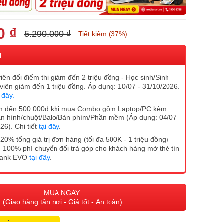
0 ₫
5.290.000 ₫
Tiết kiệm (37%)
I
iên đổi điểm thi giảm đến 2 triệu đồng - Học sinh/Sinh
 viên giảm đến 1 triệu đồng. Áp dụng: 10/07 - 31/10/2026.
i đây.
m đến 500.000đ khi mua Combo gồm Laptop/PC kèm
n hình/chuột/Balo/Bàn phím/Phần mềm (Áp dụng: 04/07
26). Chi tiết
tại đây
.
20% tổng giá trị đơn hàng (tối đa 500K - 1 triệu đồng)
 100% phí chuyển đổi trả góp cho khách hàng mở thẻ tín
Bank EVO
tại đây
.
MUA NGAY
(Giao hàng tận nơi - Giá tốt - An toàn)