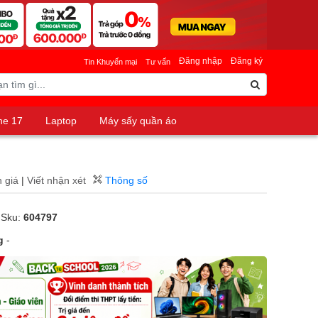
Đăng nhập
Đăng ký
Tin Khuyến mại
Tư vấn
ne 17
Laptop
Máy sấy quần áo
 giá
|
Viết nhận xét
Thông số
 Sku:
604797
g
-