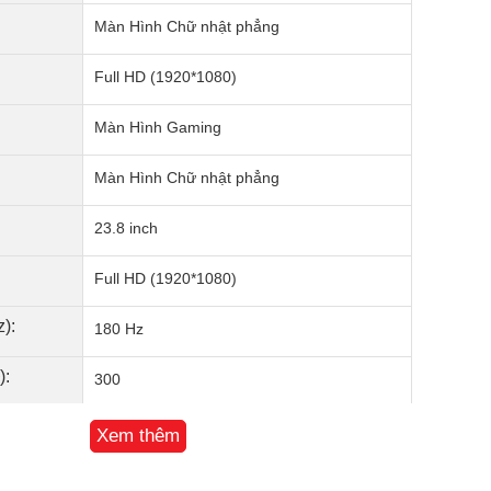
Màn Hình Chữ nhật phẳng
Full HD (1920*1080)
Màn Hình Gaming
Màn Hình Chữ nhật phẳng
23.8 inch
Full HD (1920*1080)
):
180 Hz
):
300
IPS
Xem thêm
:
1000:1