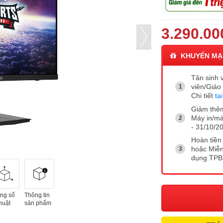
3.290.00
KHUYẾN MẠ
Tân sinh v
viên/Giáo
Chi tiết
tạ
Giảm thê
Máy in/mà
- 31/10/20
Hoàn tiền 
hoặc Miễn
dụng TP
ng số
Thông tin
huật
sản phẩm