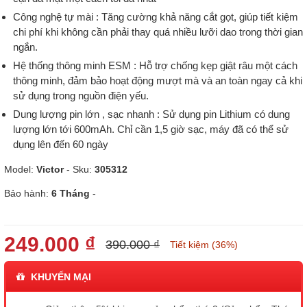
Công nghệ tự mài : T
ăng cường khả năng cắt gọt, giúp tiết kiệm
chi phí khi không cần phải thay quá nhiều lưỡi dao trong thời gian
ngắn.
Hệ thống thông minh ESM : H
ỗ trợ chống kẹp giật râu một cách
thông minh, đảm bảo hoạt động mượt mà và an toàn ngay cả khi
sử dụng trong nguồn điện yếu.
Dung lượng pin lớn , sạc nhanh : S
ử dụng pin Lithium có dung
lượng lớn tới 600mAh. Chỉ cần 1,5 giờ sạc, máy đã có thể sử
dụng lên đến 60 ngày
Model:
Victor
- Sku:
305312
Bảo hành:
6 Tháng
-
249.000 ₫
390.000 ₫
Tiết kiệm (36%)
KHUYẾN MẠI