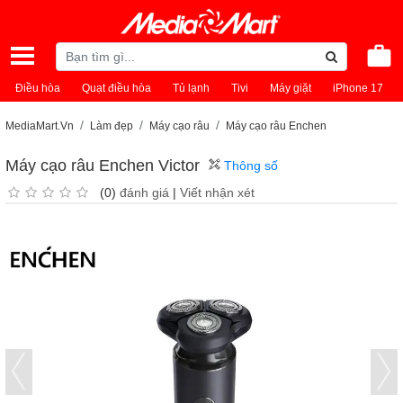
Điều hòa
Quạt điều hòa
Tủ lạnh
Tivi
Máy giặt
iPhone 17
MediaMart.Vn
Làm đẹp
Máy cạo râu
Máy cạo râu Enchen
Máy cạo râu Enchen Victor
Thông số
(0)
đánh giá
|
Viết nhận xét