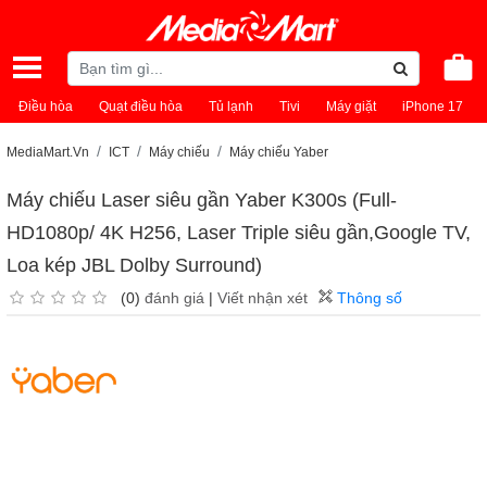
Điều hòa
Quạt điều hòa
Tủ lạnh
Tivi
Máy giặt
iPhone 17
MediaMart.Vn
ICT
Máy chiếu
Máy chiếu Yaber
Máy chiếu Laser siêu gần Yaber K300s (Full-
HD1080p/ 4K H256, Laser Triple siêu gần,Google TV,
Loa kép JBL Dolby Surround)
(0)
đánh giá
|
Viết nhận xét
Thông số