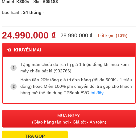
Model:
K300s
- Sku:
605183
Bảo hành:
24 tháng
-
24.990.000 ₫
28.990.000 ₫
Tiết kiệm (13%)
KHUYẾN MẠI
Tặng màn chiếu du lịch trị giá 1 triệu đồng khi mua kèm
máy chiếu bất kì (902766)
Hoàn tiền 20% tổng giá trị đơn hàng (tối đa 500K - 1 triệu
đồng) hoặc Miễn 100% phí chuyển đổi trả góp cho khách
hàng mở thẻ tín dụng TPBank EVO
tại đây
.
MUA NGAY
(Giao hàng tận nơi - Giá tốt - An toàn)
TRẢ GÓP