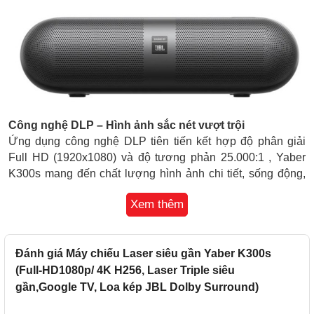
Công nghệ DLP – Hình ảnh sắc nét vượt trội
Ứng dụng công nghệ DLP tiên tiến kết hợp độ phân giải
Full HD (1920x1080) và độ tương phản 25.000:1 , Yaber
K300s mang đến chất lượng hình ảnh chi tiết, sống động,
màu sắc trung thực. Nhờ đó, người dùng có thể tận hưởng
Xem thêm
phim ảnh, bóng đá hay thuyết trình với chất lượng hiển thị
rõ ràng trong mọi bối cảnh.
Đánh giá Máy chiếu Laser siêu gần Yaber K300s
Siêu gần – Trải nghiệm màn hình lớn ngay trong phòng
nhỏ
(Full-HD1080p/ 4K H256, Laser Triple siêu
Điểm nổi bật nhất của K300s chính là khả năng trình chiếu
gần,Google TV, Loa kép JBL Dolby Surround)
với tỷ lệ phóng 0.18:1 , cho phép tạo khung hình từ 50–300