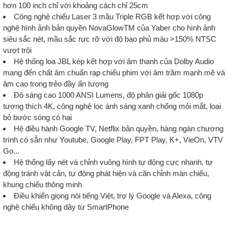
hơn 100 inch chỉ với khoảng cách chỉ 25cm
Công nghệ chiếu Laser 3 mầu Triple RGB kết hợp với công
nghệ hình ảnh bản quyền NovaGlowTM của Yaber cho hình ảnh
siêu sắc nét, mầu sắc rực rỡ với độ bao phủ màu >150% NTSC
vượt trội
Hệ thống loa JBL kép kết hợp với âm thanh của Dolby Audio
mang đến chất âm chuẩn rạp chiếu phim với âm trầm mạnh mẽ và
âm cao trong trẻo đầy ấn tượng
Độ sáng cao 1000 ANSI Lumens, độ phân giải gốc 1080p
tương thích 4K, công nghệ lọc ánh sáng xanh chống mỏi mắt, loại
bỏ bước sóng có hại
Hệ điều hành Google TV, Netflix bản quyền, hàng ngàn chương
trình có sẵn như Youtube, Google Play, FPT Play, K+, VieOn, VTV
Go...
Hệ thống lấy nét và chỉnh vuông hình tự động cực nhanh, tự
động tránh vật cản, tự động phát hiện và căn chỉnh màn chiếu,
khung chiếu thông minh
Điều khiển giọng nói tiếng Việt, trợ lý Google và Alexa, công
nghệ chiếu không dây từ SmartPhone