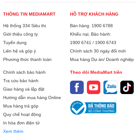
thanh cao cấp và hệ điều hành thông minh. Đây chắc chắn
Kết nối chiếu không dây
là lựa chọn tuyệt vời cho những ai muốn sở hữu rạp chiếu
THÔNG TIN MEDIAMART
HỖ TRỢ KHÁCH HÀNG
Bảo hành
tại gia đẳng cấp, hoặc thay thế TV truyền thống trong phòng
24 tháng
khách.
Hệ thống 334 Siêu thị
Bán hàng: 1900 6788
Xuất xứ
Chính hãng
Giới thiệu công ty
Khiếu nại, Bảo hành:
Tuyển dụng
1900 6741
/
1900 6743
Liên hệ và góp ý
Chính sách 30 ngày đổi mới
Phương thức thanh toán
Mua hàng Dự án/ Doanh nghiệp
Chính sách bảo hành
Theo dõi MediaMart trên
Tra cứu bảo hành
Giao hàng và lắp đặt
Hướng dẫn mua hàng Online
Mua hàng trả góp
Quy chế hoạt động
In hóa đơn điện tử
Xem thêm