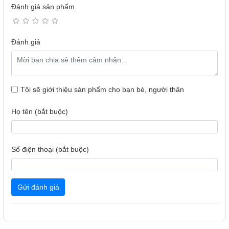
inch chỉ với khoảng cách cực ngắn từ 23cm. Điều này giúp
Đánh giá sản phẩm
bạn dễ dàng lắp đặt ngay cả trong phòng khách nhỏ mà vẫn
tận hưởng cảm giác như ở rạp chiếu phim.
Đánh giá
Tôi sẽ giới thiệu sản phẩm cho bạn bè, người thân
Họ tên (bắt buộc)
Số điện thoại (bắt buộc)
Gửi đánh giá