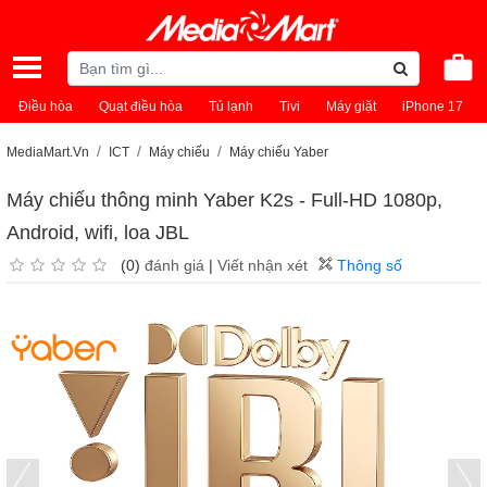
Điều hòa
Quạt điều hòa
Tủ lạnh
Tivi
Máy giặt
iPhone 17
MediaMart.Vn
ICT
Máy chiếu
Máy chiếu Yaber
Máy chiếu thông minh Yaber K2s - Full-HD 1080p,
Android, wifi, loa JBL
(0)
đánh giá
|
Viết nhận xét
Thông số