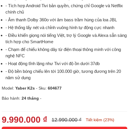
- Tích hợp Android Tivi bản quyền, chứng chỉ Google và Netflix
chính chủ
- Âm thanh Dolby 360o với âm bass trầm hùng của loa JBL
- Hệ thống lấy nét và chỉnh vuông hình tự động cực nhanh
- Điều khiển giọng nói tiếng Việt, trợ lý Google và Alexa sẵn sàng
tích hợp cho SmartHome
- Chạm để chiếu không dây từ điện thoại thông minh với công
nghệ NFC
- Hoạt động tĩnh lặng như Tivi với độ ồn dưới 37db
- Độ bền bóng chiếu lên tới 100.000 giờ, tương đương trên 20
năm sử dụng
Model:
Yaber K2s
- Sku:
604677
Bảo hành:
24 tháng
-
9.990.000 ₫
12.990.000 ₫
Tiết kiệm (23%)