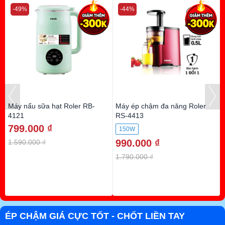
-49%
-44%
a
Máy nấu sữa hạt Roler RB-
Máy ép chậm đa năng Roler
4121
RS-4413
799.000 ₫
150W
990.000 ₫
1.590.000 ₫
1.790.000 ₫
ÉP CHẬM GIÁ CỰC TỐT - CHỐT LIỀN TAY