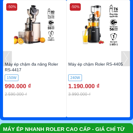
-50%
-50%
Máy ép chậm đa năng Roler
Máy ép chậm Roler RS-4405
RS-4417
150W
240W
990.000 ₫
1.190.000 ₫
2.590.000 ₫
3.990.000 ₫
MÁY ÉP NHANH ROLER CAO CẤP - GIÁ CHỈ TỪ