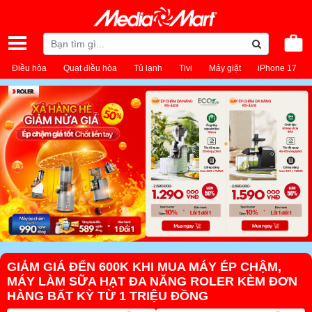
Điều hòa
Quạt điều hòa
Tủ lạnh
Tivi
Máy giặt
iPhone 17
GIẢM GIÁ ĐẾN 600K KHI MUA MÁY ÉP CHẬM,
MÁY LÀM SỮA HẠT ĐA NĂNG ROLER KÈM ĐƠN
HÀNG BẤT KỲ TỪ 1 TRIỆU ĐỒNG