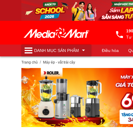
190
Tư 
DANH MỤC
SẢN PHẨM
Điều hòa
Qu
Máy lọc nước
Trang chủ
Máy ép - vắt trái cây