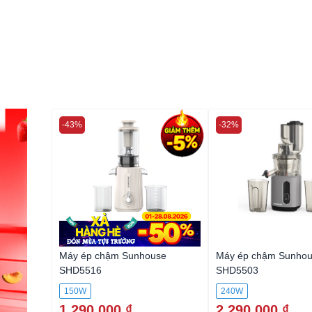
-43%
-32%
Máy ép chậm Sunhouse
Máy ép chậm Sunho
SHD5516
SHD5503
150W
240W
1.290.000 ₫
2.290.000 ₫