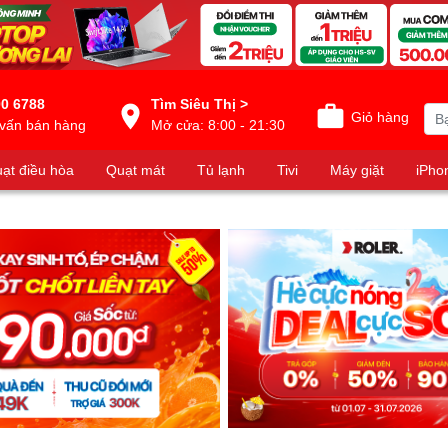
0 6788
Tìm Siêu Thị >
Giỏ hàng
vấn bán hàng
Mở cửa: 8:00 - 21:30
ạt điều hòa
Quạt mát
Tủ lạnh
Tivi
Máy giặt
iPho