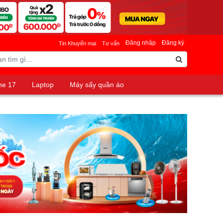
Đăng nhập
Đăng ký
Tin Khuyến mại
Tư vấn
ne 17
Laptop
Máy sấy quần áo