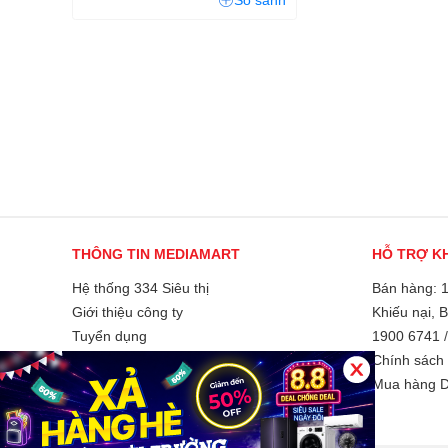
So sánh
THÔNG TIN MEDIAMART
HỖ TRỢ K
Hệ thống 334 Siêu thị
Bán hàng: 
Giới thiệu công ty
Khiếu nại, 
Tuyển dụng
1900 6741
Liên hệ và góp ý
Chính sách 
Phương thức thanh toán
Mua hàng D