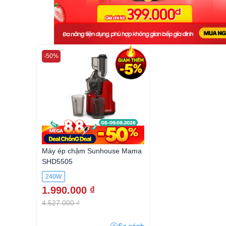
-50%
Máy ép chậm Sunhouse Mama
SHD5505
240W
1.990.000 ₫
4.527.000 ₫