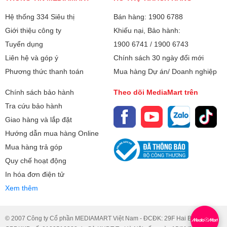
xay
Hệ thống 334 Siêu thị
Bán hàng: 1900 6788
Lưới lọc đan khít
Giới thiệu công ty
Khiếu nại, Bảo hành:
Hệ thống bảo vệ quá nhiệt
Tuyển dụng
1900 6741
/
1900 6743
Dễ dàng tháo lắp để vệ sinh
Liên hệ và góp ý
Chính sách 30 ngày đổi mới
Phương thức thanh toán
Mua hàng Dự án/ Doanh nghiệp
Khối lượng:
3.59 kg
Chính sách bảo hành
Theo dõi MediaMart trên
Kích thước:
Kích thước vỏ hộp : 346x178x447 mm
Tra cứu bảo hành
Giao hàng và lắp đặt
Kích thước sản phẩm :
180x150x410mm
Hướng dẫn mua hàng Online
Mua hàng trả góp
Bảo hành
12 tháng + 1 đổi 1 trong 30 ngày
Quy chế hoạt động
In hóa đơn điện tử
Xuất xứ
Trung Quốc
Xem thêm
© 2007 Công ty Cổ phần MEDIAMART Việt Nam - ĐCĐK: 29F Hai Bà Trưng.