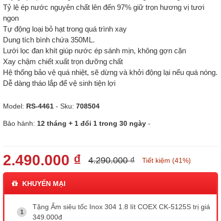
Tỷ lệ ép nước nguyên chất lên đến 97% giữ trọn hương vị tươi
ngon
Tự động loại bỏ hạt trong quá trình xay
Dung tích bình chứa 350ML.
Lưới lọc đan khít giúp nước ép sánh mịn, không gợn cặn
Xay chậm chiết xuất trọn dưỡng chất
Hệ thống bảo vệ quá nhiệt, sẽ dừng và khởi động lại nếu quá nóng.
Dễ dàng tháo lắp để vệ sinh tiện lợi
Model:
RS-4461
- Sku:
708504
Bảo hành:
12 tháng + 1 đổi 1 trong 30 ngày
-
2.490.000 ₫
4.290.000 ₫
Tiết kiệm (41%)
KHUYẾN MẠI
Tặng Ấm siêu tốc Inox 304 1.8 lít COEX CK-5125S trị giá
349.000đ