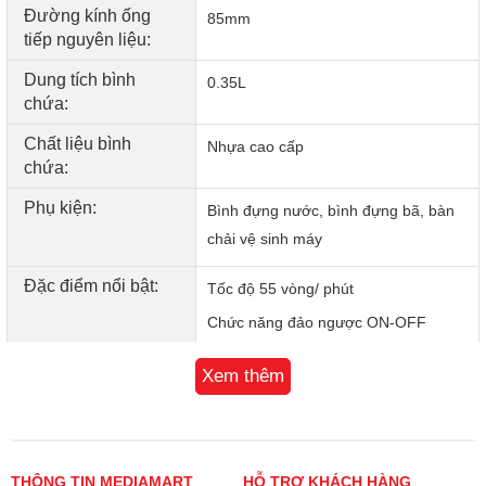
Đường kính ống
85mm
tiếp nguyên liệu:
Dung tích bình
0.35L
chứa:
Chất liệu bình
Nhựa cao cấp
chứa:
Phụ kiện:
Bình đựng nước, bình đựng bã, bàn
chải vệ sinh máy
Đặc điểm nổi bật:
Tốc độ 55 vòng/ phút
Chức năng đảo ngược ON-OFF
Ống tiếp nguyên liệu lớn có đường
Xem thêm
kính 85mm để ép nguyên trái cây
Tỷ lệ ép nước nguyên chất lên đến
97%
Tự động loại bỏ hạt trong quá trình
THÔNG TIN MEDIAMART
HỖ TRỢ KHÁCH HÀNG