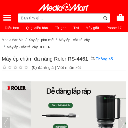
Điều hòa
Quạt điều hòa
Tủ lạnh
Tivi
Máy giặt
iPhone 17
MediaMart.Vn
Xay ép, pha chế
Máy ép - vắt trái cây
Máy ép - vắt trái cây ROLER
Máy ép chậm đa năng Roler RS-4461
Thông số
(0)
đánh giá
|
Viết nhận xét