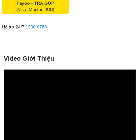
Payoo - TRẢ GÓP
(Visa, Master, JCB)
Hỗ trợ 24/7:
1900 6788
Video Giới Thiệu