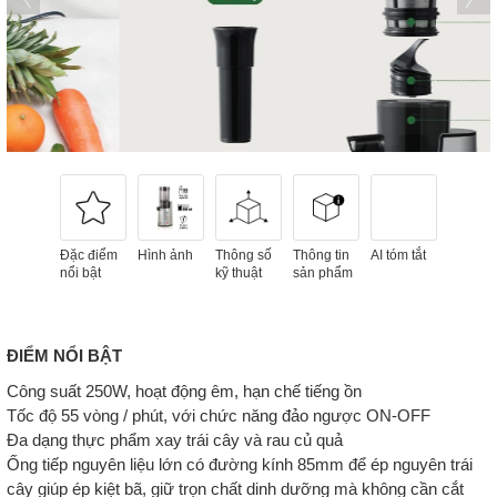
Đặc điểm
Hình ảnh
Thông số
Thông tin
AI tóm tắt
nổi bật
kỹ thuật
sản phẩm
ĐIỂM NỔI BẬT
Công suất 250W, hoạt động êm, hạn chế tiếng ồn
Tốc độ 55 vòng / phút, với chức năng đảo ngược ON-OFF
Đa dạng thực phẩm xay trái cây và rau củ quả
Ống tiếp nguyên liệu lớn có đường kính 85mm để ép nguyên trái
cây giúp ép kiệt bã, giữ trọn chất dinh dưỡng mà không cần cắt