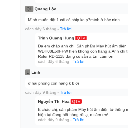
QL
Quang Lộc
Mình muốn đặt 1 cái có ship ko ạ?mình ở bắc ninh
cách đây 6 tháng
-
Trả lời
Trịnh Quang Hưng
QTV
Dạ em chào anh chị .Sản phẩm Máy hút ẩm điệ
WDH08E60FPW hiện không còn hàng ạ.Anh chị th
Roler RD-1115 đang có sẵn ạ.Em cảm ơn!
cách đây 6 tháng
-
Trả lời
L
Linh
ở hải phòng còn hàng k b ơi
cách đây 9 tháng
-
Trả lời
Nguyễn Thị Hoa
QTV
E chào chị, sản phẩm Máy hút ẩm điện tử th
hiện tại đang hết hàng rồi ạ, e cảm ơn!
cách đây 9 tháng
-
Trả lời
New Widetech 60L mang tới độ ẩm không khí ổn 