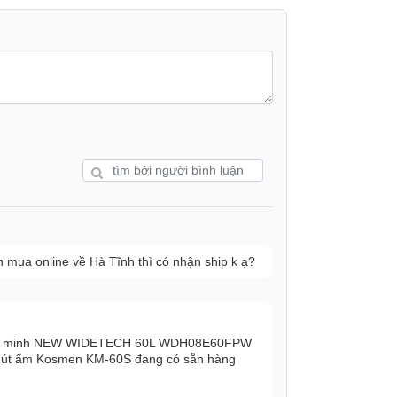
m thêm cho không gian nhà bạn. Nhờ bộ lọc
triển của vi khuẩn trong không khí, bảo vệ
đế của máy còn được trang bị bánh xe chắc
n thiết bị đến vị trí mà bạn muốn một cách
ông số thiết bị một cách trực quan để người
khí tại thời điểm đó.
ua online về Hà Tĩnh thì có nhận ship k ạ?
hông minh NEW WIDETECH 60L WDH08E60FPW
 hút ẩm Kosmen KM-60S đang có sẵn hàng