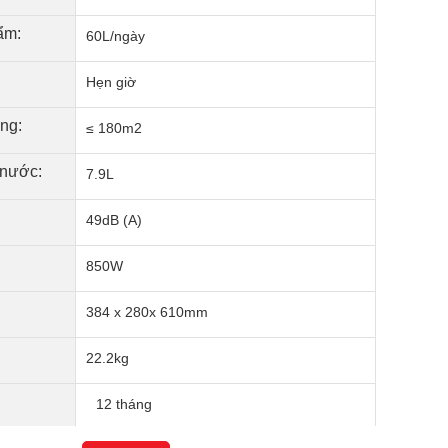
ẩm:
60L/ngày
Hẹn giờ
ụng:
≤ 180m2
 nước:
7.9L
49dB (A)
850W
384 x 280x 610mm
22.2kg
12 tháng