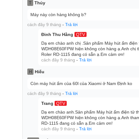
Máy hút ẩm thông minh Xiaomi New Widetech 60L đư
T
Thủy
thực với hệ thống cảm biến nhiệt độ và độ ẩm chính
Máy này còn hàng không b?
trong căn phòng.
Máy hút ẩm giúp duy trì mức độ ẩm lý tưởng từ 30
cách đây 9 tháng
-
Trả lời
của bạn, đem lại cho bạn môi trường sống và làm việ
Đinh Thu Hằng
QTV
Dạ em chào anh chị .Sản phẩm Máy hút ẩm điệ
WDH08E60FPW hiện không còn hàng ạ.Anh chị th
Roler RD-1115 đang có sẵn ạ.Em cảm ơn!
cách đây 9 tháng
-
Trả lời
H
Hiếu
Còn máy hút ẩm của 60l của Xiaomi ở Nam Định ko
cách đây 9 tháng
-
Trả lời
Trang
QTV
Dạ em chào anh.Sản phẩm Máy hút ẩm điện tử
WDH08E60FPW hiện không còn hàng ạ.Anh tham k
RD-1115 đang có sẵn ạ.Em cảm ơn!
cách đây 9 tháng
-
Trả lời