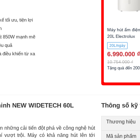
tối ưu, tiện lợi
h
Máy hút ẩm điện
20L Electrolux
uất 850W mạnh mẽ
EDH10TRBW1
ệu quả
20L/ngày
6.990.000 ₫
 điều khiển từ xa
10.754.000 ₫
Tặng quà đến 200
 minh NEW WIDETECH 60L
Thông số kỹ 
Thương hiệu
những cải tiến đột phá về công nghệ hút
vượt trội. Máy có khả năng hút lên tới
Mã sản phẩm