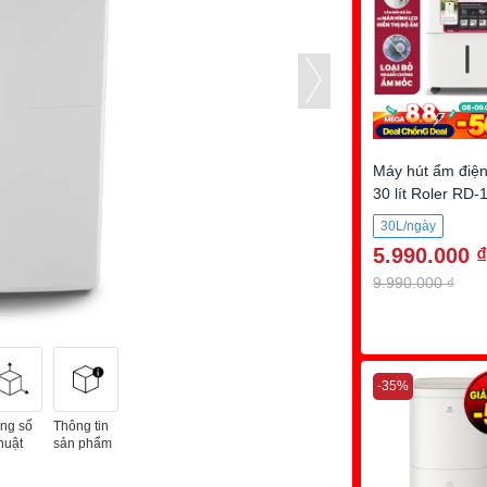
Máy hút ẩm điện
30 lít Roler RD-
30L/ngày
5.990.000 ₫
9.990.000 ₫
-35%
ng số
Thông tin
huật
sản phẩm