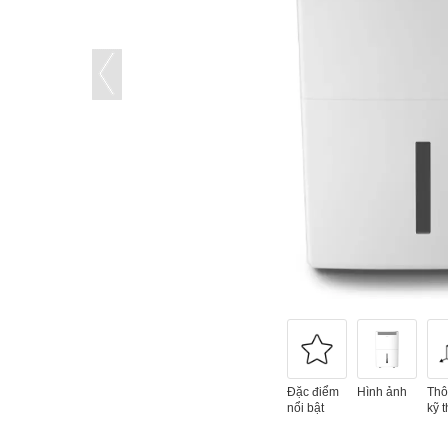
Đặc điểm
Hình ảnh
Thô
nổi bật
kỹ t