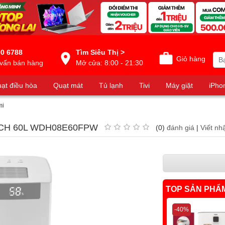
0 6788
Tìm Siêu Thị >
Giỏ hàng
vấn bán hàng
Mở cửa: 8:00 - 21:30
ạt điều hòa
Quạt mát
Tủ lạnh
Tivi
Máy giặt
iPho
mi
TECH 60L WDH08E60FPW
(0)
đánh giá
|
Viết nh
TOP SẢN PHẨ
-40%