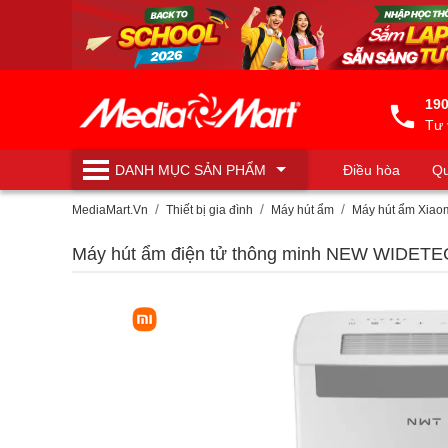
190
Tư 
DANH MỤC
SẢN PHẨM
Điều hòa
Qu
Máy lọc nước
MediaMart.Vn
Thiết bị gia đình
Máy hút ẩm
Máy hút ẩm Xiao
Máy hút ẩm điện tử thông minh NEW WIDE