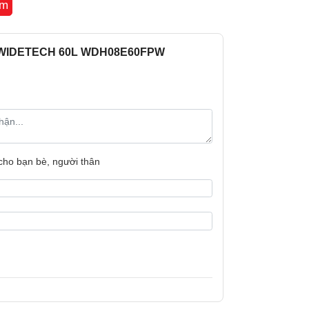
êm
EW WIDETECH 60L WDH08E60FPW
 cho bạn bè, người thân
kế tối ưu, tiện lợi
 hiện đại cùng màu sắc trang nhã không