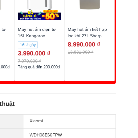
 tử
Máy hút ẩm điện tử
Máy hút ẩm kết hợp
16L Kangaroo
lọc khí 27L Sharp
KGDH16
DW-J27FV-S
8.990.000 ₫
16L/ngày
13.831.000 ₫
3.990.000 ₫
7.070.000 ₫
.000đ
Tặng quà đến 200.000đ
thuật
Xiaomi
WDH08E60FPW