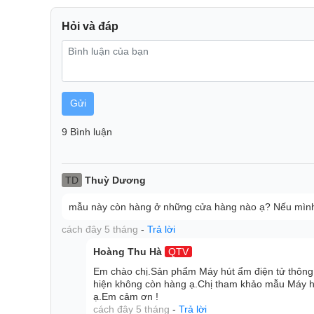
chỉ là thiết bị hút ẩm mà còn là “phụ kiện” tô điể
kháng khuẩn bằng ion bạc hỗ trợ ngăn chặn sự phát 
Hỏi và đáp
sức khỏe cho cả gia đình bạn. Ngoài ra, phần chân 
chắn cùng tay cầm tiện lợi giúp người dùng di chuyể
thuận tiện. Cùng với đó là màn hình Led hiển thị th
dùng dễ dàng theo dõi mức độ cũng như độ ẩm không 
Gửi
9 Bình luận
TD
Thuỳ Dương
mẫu này còn hàng ở những cửa hàng nào ạ? Nếu mình m
cách đây 5 tháng
-
Trả lời
Hoàng Thu Hà
QTV
Em chào chị.Sản phẩm Máy hút ẩm điện tử t
hiện không còn hàng ạ.Chị tham khảo mẫu Máy
ạ.Em cảm ơn !
cách đây 5 tháng
-
Trả lời