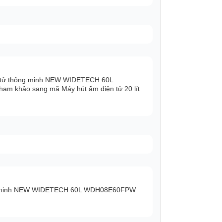
n tử thông minh NEW WIDETECH 60L
am khảo sang mã Máy hút ẩm điện tử 20 lít
ông minh NEW WIDETECH 60L WDH08E60FPW
định