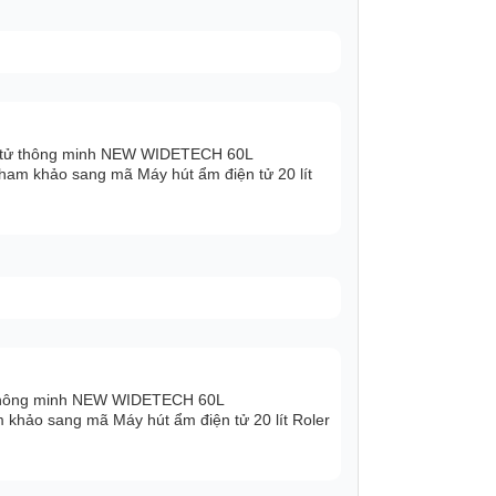
ợc trang bị hệ thống giám sát thời gian
 xác, cung cấp liên tục thông tin về độ ẩm
% đến 70%RH, bảo vệ an toàn cho sức khỏe
c hiệu quả.
n tử thông minh NEW WIDETECH 60L
am khảo sang mã Máy hút ẩm điện tử 20 lít
 thông minh NEW WIDETECH 60L
hảo sang mã Máy hút ẩm điện tử 20 lít Roler