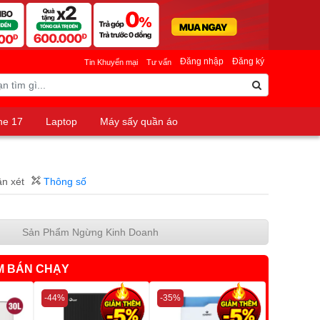
Đăng nhập
Đăng ký
Tin Khuyến mại
Tư vấn
ne 17
Laptop
Máy sấy quần áo
ận xét
Thông số
Sản Phẩm Ngừng Kinh Doanh
M BÁN CHẠY
-44%
-35%