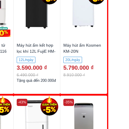
 tử
Máy hút ẩm kết hợp
Máy hút ẩm Kosmen
1116
lọc khí 12L FujiE HM-
KM-20N
912ED
12L/ngày
20L/ngày
3.590.000 ₫
5.790.000 ₫
6.490.000 ₫
8.910.000 ₫
Tặng quà đến 200.000đ
-43%
-35%