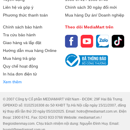
Liên hệ và góp ý
Chính sách 30 ngày đổi mới
Phương thức thanh toán
Mua hàng Dự án/ Doanh nghiệp
Chính sách bảo hành
Theo dõi MediaMart trên
Tra cứu bảo hành
Giao hàng và lắp đặt
Hướng dẫn mua hàng Online
Mua hàng trả góp
Quy chế hoạt động
In hóa đơn điện tử
Xem thêm
© 2007 Công ty Cổ phần MEDIAMART Việt Nam - ĐCĐK: 29F Hai Bà Trưng.
GPĐKKD số: 0102516308 do Sở KHĐT Tp.Hà Nội cấp ngày 15/11/2007, đăng
ký thay đổi lần thứ 20 ngày 05/10/2025. Email: hotro@mediamart.com.vn. Điện
thoại: 1900 6741. Fax: 0243 933 0766 Website: mediamart.vn /
thegioidienmay.com. Chịu trách nhiệm nội dung: Nguyễn Đình Huy. Email:
huynd@mediamart.com.vn