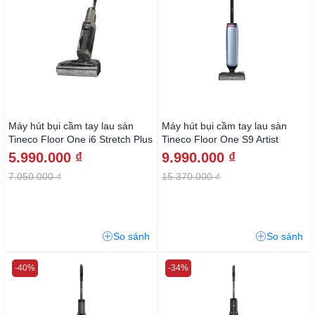
Máy hút bụi cầm tay lau sàn
Máy hút bụi cầm tay lau sàn
Tineco Floor One i6 Stretch Plus
Tineco Floor One S9 Artist
Prime
5.990.000 ₫
9.990.000 ₫
7.050.000 ₫
15.370.000 ₫
So sánh
So sánh
-40%
-34%