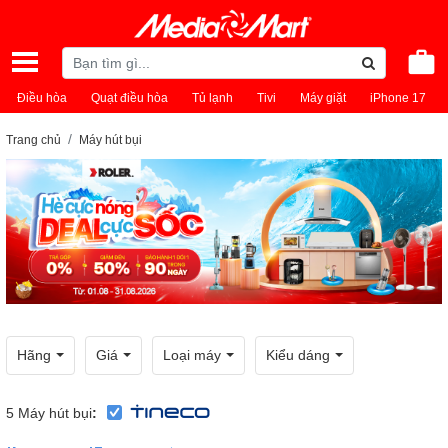
Điều hòa
Quạt điều hòa
Tủ lạnh
Tivi
Máy giặt
iPhone 17
Trang chủ
Máy hút bụi
Hãng
Giá
Loại máy
Kiểu dáng
5
Máy hút bụi
: