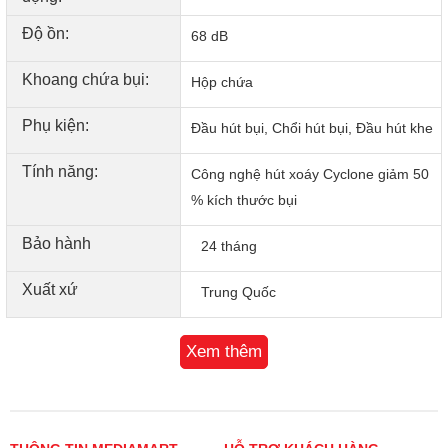
Độ ồn:
68 dB
Khoang chứa bụi:
Hộp chứa
Phụ kiện:
Đầu hút bụi, Chổi hút bụi, Đầu hút khe
Công suất - Độ ồn
- Máy hút bụi lau sàn hoạt động với công suất 300W, lực hút
Tính năng:
Công nghệ hút xoáy Cyclone giảm 50
lên tới 18000 Pa, hút sạch cả bụi mịn, tóc rối và các mảnh
% kích thước bụi
vụn lớn.
- Dù mạnh mẽ nhưng máy vẫn giữ độ ồn ở mức 68 dB,
Bảo hành
24 tháng
không gây ảnh hưởng quá nhiều đến không gian sinh hoạt
của cả gia đình.
Xuất xứ
Trung Quốc
Xem thêm