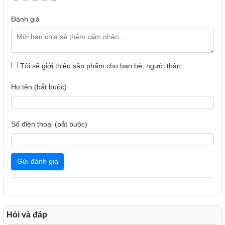
hút dựa trên mức độ bụi bẩn trên sàn nhà, đảm bảo hiệu
Đánh giá
quả làm sạch tối ưu.
Tôi sẽ giới thiệu sản phẩm cho bạn bè, người thân
Họ tên (bắt buộc)
Số điện thoại (bắt buộc)
Gửi đánh giá
Thời gian sạc và sử dụng
- Mova M10 trang bị pin 24000 mAh, sử dụng được đến 40
phút chỉ sau khoảng 5 giờ sạc, đáp ứng tốt nhu cầu dọn
Hỏi và đáp
dẹp trong gia đình.