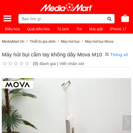
Điều hòa
Quạt điều hòa
Tủ lạnh
Tivi
Máy giặt
iPhone 17
MediaMart.Vn
Thiết bị gia đình
Máy hút bụi
Máy hút bụi Mova
Máy hút bụi cầm tay không dây Mova M10
Thông số
(0)
đánh giá
|
Viết nhận xét