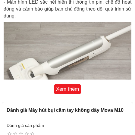
- Màn hình LED sắc nét hiển thị thông tin pin, chế độ hoạt
động và cảnh báo giúp bạn chủ động theo dõi quá trình sử
dụng.
Xem thêm
Đánh giá Máy hút bụi cầm tay không dây Mova M10
Vệ sinh khô & ướt đồng thời
- Mova M10 kết hợp đồng thời hút bụi và lau sàn tiện lợi,
Đánh giá sản phẩm
giúp bạn tiết kiệm thời gian.
- Với cảm biến vết bẩn thông minh, tự động điều chỉnh lực