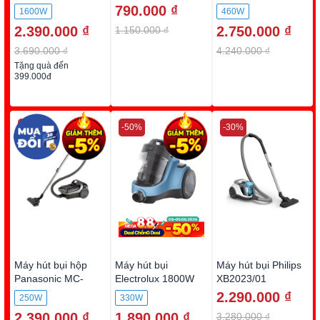
đen
790.000 ₫
1600W
460W
2.390.000 ₫
2.750.000 ₫
1.150.000 ₫
3.690.000 ₫
4.240.000 ₫
Tặng quà đến
399.000đ
-30%
-50%
-30%
Máy hút bụi hộp
Máy hút bụi
Máy hút bụi Philips
Panasonic MC-
Electrolux 1800W
XB2023/01
CL601AN49
EC31-2BB
2.290.000 ₫
250W
330W
2.390.000 ₫
1.890.000 ₫
3.280.000 ₫