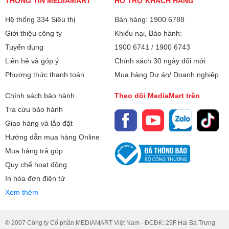
THÔNG TIN MEDIAMART
HỖ TRỢ KHÁCH HÀNG
Hệ thống 334 Siêu thị
Bán hàng: 1900 6788
Giới thiệu công ty
Khiếu nại, Bảo hành:
Tuyển dụng
1900 6741
/
1900 6743
Liên hệ và góp ý
Chính sách 30 ngày đổi mới
Phương thức thanh toán
Mua hàng Dự án/ Doanh nghiệp
Bộ lọc và hộp chứa tiện lợi
- Máy hút bụi tích hợp bộ lọc HEPA 10, loại bỏ hiệu quả bụi
Chính sách bảo hành
Theo dõi MediaMart trên
mịn và tác nhân dị ứng, bảo vệ sức khỏe hô hấp của cả
Tra cứu bảo hành
nhà.
Giao hàng và lắp đặt
- Hộp chứa bụi và nước bẩn có thể tích 0.7 lít (khi máy
Hướng dẫn mua hàng Online
đứng) hoặc 0.5 lít (khi ngả phẳng), hộp nước sạch 0.8 lít,
Mua hàng trả góp
giúp duy trì quá trình vệ sinh liên tục mà không cần thay
Quy chế hoạt động
nước nhiều lần.
- Đầu lau hút đa năng giúp xử lý hiệu quả cả bụi khô lẫn
In hóa đơn điện tử
ướt trên nhiều loại bề mặt sàn.
Xem thêm
© 2007 Công ty Cổ phần MEDIAMART Việt Nam - ĐCĐK: 29F Hai Bà Trưng.