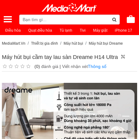
Điều hòa
Quạt điều hòa
Tủ lạnh
Tivi
Máy giặt
iPhone 17
MediaMart.Vn
Thiết bị gia đình
Máy hút bụi
Máy hút bụi Dreame
Máy hút bụi cầm tay lau sàn Dreame H14 Ultra
(0)
đánh giá
|
Viết nhận xét
Thông số