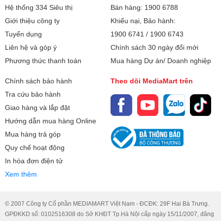
Hệ thống 334 Siêu thị
Bán hàng: 1900 6788
+ Màu cam: bẩn vừa.
Giới thiệu công ty
Khiếu nại, Bảo hành:
+ Màu đỏ: bẩn nhiều.
Tuyển dụng
1900 6741
/
1900 6743
Liên hệ và góp ý
Chính sách 30 ngày đổi mới
Phương thức thanh toán
Mua hàng Dự án/ Doanh nghiệp
Chính sách bảo hành
Theo dõi MediaMart trên
Tra cứu bảo hành
Giao hàng và lắp đặt
Hướng dẫn mua hàng Online
Mua hàng trả góp
Quy chế hoạt động
- Trang bị màn hình LED, nhắc nhở giọng nói giúp bạn theo
In hóa đơn điện tử
dõi lượng pin còn lại, độ sạch của sàn và trạng thái hoạt
Xem thêm
động của máy, tối ưu hóa quá trình làm sạch theo thời gian
thực.
© 2007 Công ty Cổ phần MEDIAMART Việt Nam - ĐCĐK: 29F Hai Bà Trưng.
- Cài đặt, lên lịch và theo dõi chỉ số qua ứng dụng
GPĐKKD số: 0102516308 do Sở KHĐT Tp.Hà Nội cấp ngày 15/11/2007, đăng
Dreamehome.