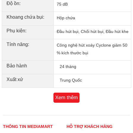
Độ ồn:
75 dB
Khoang chứa bụi:
Hộp chứa
Phụ kiện:
Đầu hút bụi, Chổi hút bụi, Đầu hút khe
Tính năng:
Công nghệ hút xoáy Cyclone giảm 50
% kích thước bụi
Bảo hành
24 tháng
Cấu tạo máy hút bụi lau nhà Dreame H14
Xuất xứ
Trung Quốc
- Máy hút bụi trang bị 1 đầu lau hút vừa hút bụi vừa lau sàn
giúp vệ sinh nhà cửa thuận tiện.
Xem thêm
- Máy hút bụi Dreame
H14 thiết kế 3 trong 1 tiện dụng.
- Chế độ cảm biến vết bẩn thông minh thể hiện thông qua
màu sắc, tự động điều chỉnh lượng nước và lực hút phù
hợp với vết bẩn mà máy cảm biến được:
THÔNG TIN MEDIAMART
HỖ TRỢ KHÁCH HÀNG
+ Màu xanh lá: bẩn ít.