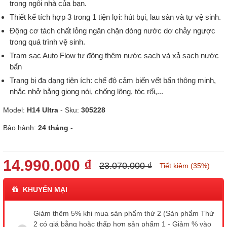
trong ngôi nhà của bạn.
Thiết kế tích hợp 3 trong 1 tiện lợi: hút bụi, lau sàn và tự vệ sinh.
Động cơ tách chất lỏng ngăn chặn dòng nước dơ chảy ngược
trong quá trình vệ sinh.
Trạm sạc Auto Flow tự động thêm nước sạch và xả sạch nước
bẩn
Trang bị đa dạng tiện ích: chế độ cảm biến vết bẩn thông minh,
nhắc nhở bằng giọng nói, chống lông, tóc rối,...
Model:
H14 Ultra
- Sku:
305228
Bảo hành:
24 tháng
-
14.990.000 ₫
23.070.000 ₫
Tiết kiệm (35%)
KHUYẾN MẠI
Giảm thêm 5% khi mua sản phẩm thứ 2 (Sản phẩm Thứ
2 có giá bằng hoặc thấp hơn sản phẩm 1 - Giảm % vào