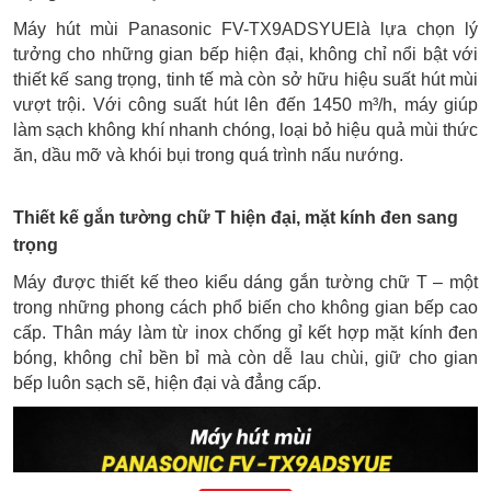
Máy hút mùi Panasonic FV-TX9ADSYUElà lựa chọn lý
tưởng cho những gian bếp hiện đại, không chỉ nổi bật với
thiết kế sang trọng, tinh tế mà còn sở hữu hiệu suất hút mùi
vượt trội. Với công suất hút lên đến 1450 m³/h, máy giúp
làm sạch không khí nhanh chóng, loại bỏ hiệu quả mùi thức
ăn, dầu mỡ và khói bụi trong quá trình nấu nướng.
Thiết kế gắn tường chữ T hiện đại, mặt kính đen sang
trọng
Máy được thiết kế theo kiểu dáng gắn tường chữ T – một
trong những phong cách phổ biến cho không gian bếp cao
cấp. Thân máy làm từ inox chống gỉ kết hợp mặt kính đen
bóng, không chỉ bền bỉ mà còn dễ lau chùi, giữ cho gian
bếp luôn sạch sẽ, hiện đại và đẳng cấp.