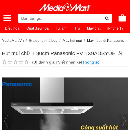
Điều hòa
Quạt điều hòa
Tủ lạnh
Tivi
Máy giặt
iPhone 17
MediaMart.Vn
Gia dụng nhà bếp
Máy hút mùi
Máy hút mùi Panasonic
Hút mùi chữ T 90cm Panasonic FV-TX9ADSYUE
(0)
đánh giá
|
Viết nhận xét
Thông số