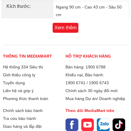
Kích thước:
Ngang 90 cm - Cao 43 cm - Sâu 50
cm
Bảo hành
Xem thêm
36 tháng
Xuất xứ
Trung Quốc
THÔNG TIN MEDIAMART
HỖ TRỢ KHÁCH HÀNG
Hệ thống 334 Siêu thị
Bán hàng: 1900 6788
Lưới lọc mỡ hợp kim nhôm 5 lớp – Dễ tháo lắp và vệ
Giới thiệu công ty
Khiếu nại, Bảo hành:
sinh
Tuyển dụng
1900 6741
/
1900 6743
Hệ thống lưới lọc dầu mỡ 5 lớp bằng hợp kim nhôm giúp
Liên hệ và góp ý
Chính sách 30 ngày đổi mới
giữ lại hiệu quả các hạt mỡ trong không khí, bảo vệ động
Phương thức thanh toán
Mua hàng Dự án/ Doanh nghiệp
cơ và kéo dài tuổi thọ máy. Đặc biệt, lưới lọc có thể dễ dàng
tháo lắp để vệ sinh, giúp bạn tiết kiệm thời gian trong quá
Chính sách bảo hành
Theo dõi MediaMart trên
trình sử dụng.
Tra cứu bảo hành
Giao hàng và lắp đặt