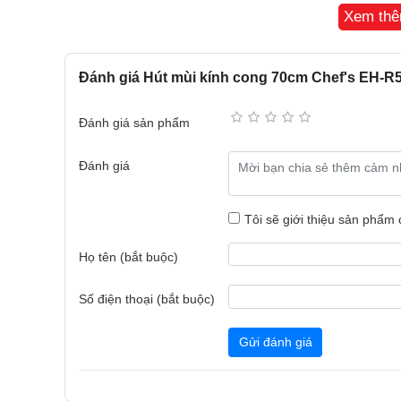
Xem th
Đánh giá Hút mùi kính cong 70cm Chef's EH-
Hút mùi kính cong, kích thước 70cm
Đánh giá sản phẩm
Hút mùi Chef's EH-R503E7T được hoàn thiện với th
đen kết hợp cùng kính cường lực dễ dàng vệ sinh, l
Đánh giá
Phù hợp với các phong cách bếp tối giản, hiện đạ
Kích thước 70cm là một trong những kích thước tiêu
Tôi sẽ giới thiệu sản phẩm
giúp người dùng dễ dàng lựa chọn và lắp đặt vào kh
thế cho các mẫu hút mùi cổ điển đã cũ mà không cần 
Họ tên (bắt buộc)
Số điện thoại (bắt buộc)
Gửi đánh giá