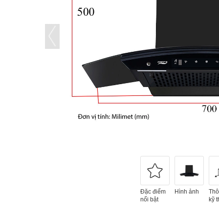
Đặc điểm
Hình ảnh
Thô
nổi bật
kỹ t