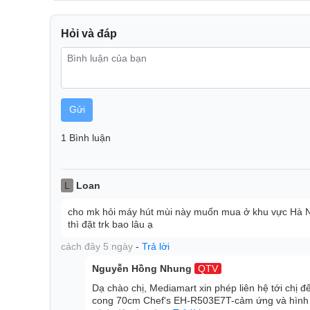
Hỏi và đáp
Gửi
1 Bình luận
L
Loan
cho mk hỏi máy hút mùi này muốn mua ở khu vực Hà Nội
Điều khiển cảm ứng siêu nhạy
thì đặt trk bao lâu ạ
Máy hút mùi EH-R503E7T có bảng điều khiển với 3 
cách đây 5 ngày
-
Trả lời
nhu cầu làm sạch không khí khi chế biến ...Việc c
Nguyễn Hồng Nhung
QTV
giúp hiệu quả hút mùi tốt hơn mà còn tiết kiệm đi
Dạ chào chị, Mediamart xin phép liên hệ tới chị 
công suất cao nhất. từ đó tối ưu hóa được hiệu quả 
cong 70cm Chef's EH-R503E7T-cảm ứng và hình 