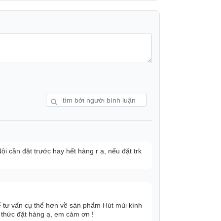
 cần đặt trước hay hết hàng r ạ, nếu đặt trk
lựa chọn tốc độ hút để phù hợp với từng
hủ động chọn mức tốc độ phù hợp không chỉ
ện năng, do không phải luôn sử dụng ở mức
để tư vấn cụ thể hơn về sản phẩm Hút mùi kính
của máy hút mùi.
thức đặt hàng ạ, em cảm ơn !