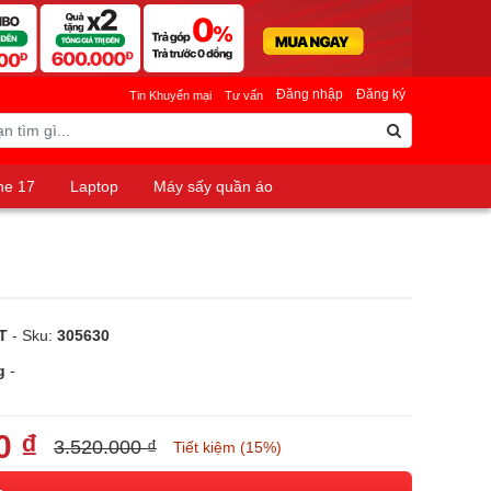
Đăng nhập
Đăng ký
Tin Khuyến mại
Tư vấn
ne 17
Laptop
Máy sấy quần áo
T
- Sku:
305630
g
-
0 ₫
3.520.000 ₫
Tiết kiệm (15%)