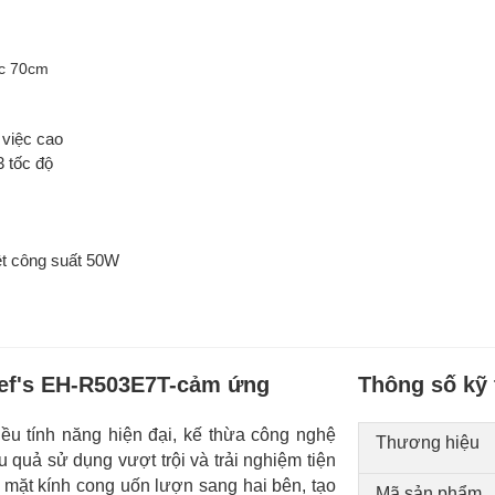
ước 70cm
m việc cao
3 tốc độ
n
iệt công suất 50W
ef's EH-R503E7T-cảm ứng
Thông số kỹ 
u tính năng hiện đại, kế thừa công nghệ
Thương hiệu
u quả sử dụng vượt trội và trải nghiệm tiện
 mặt kính cong uốn lượn sang hai bên, tạo
Mã sản phẩm