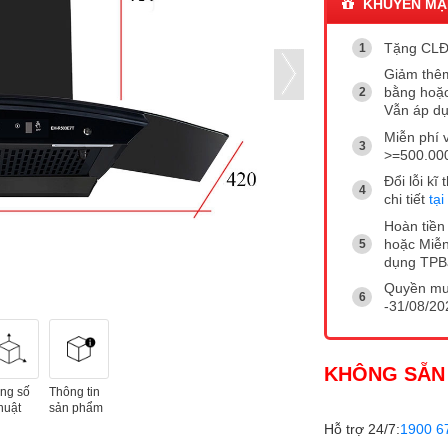
KHUYẾN MẠ
Tặng CLĐ
Giảm thêm
bằng hoặc
Vẫn áp dụ
Miễn phí 
>=500.00
Đổi lỗi k
chi tiết
tại
Hoàn tiền 
hoặc Miễn
dụng TP
Quyền mua
-31/08/202
KHÔNG SẴN
ng số
Thông tin
huật
sản phẩm
Hỗ trợ 24/7:
1900 6