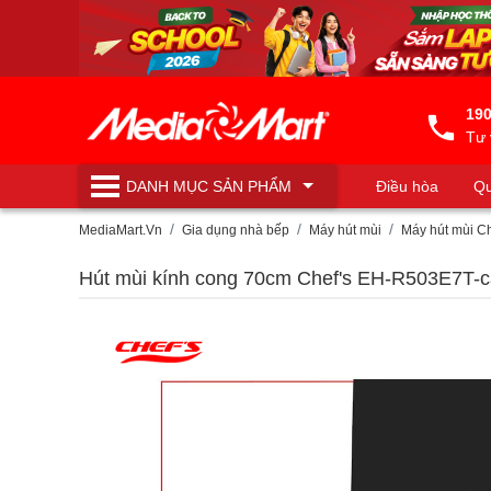
190
Tư 
DANH MỤC
SẢN PHẨM
Điều hòa
Qu
Máy lọc nước
MediaMart.Vn
Gia dụng nhà bếp
Máy hút mùi
Máy hút mùi Ch
Hút mùi kính cong 70cm Chef's EH-R503E7T-