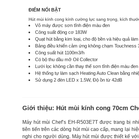
ĐIỂM NỔI BẬT
Hút mùi kính cong kính cường lực sang trọng, kích th
Vỏ máy được sơn tĩnh điện màu đen
Công suất động cơ 183W
Quạt hút bằng kim loại, cho độ bền và hiệu quả là
Bảng điều khiển cảm ứng không chạm Touchness 
Công suất hút 1100m3/h
Có bộ thu dầu mỡ Oil Collector
Lưới lọc không cần thay thế sơn tĩnh điện màu đe
Hệ thống tự làm sạch Heating Auto Clean bằng nh
Sử dụng 2 đèn LED x 1.5W, Độ ồn từ 42dB
Giới thiệu:
Hút mùi kính cong 70cm Ch
Máy hút mùi Chef’s EH-R503E7T được trang bị nhiề
tiên tiến trên các dòng hút mùi cao cấp, mang lại hiệ
nghi cho người dùng. Máy hút mùi được thiết kế với