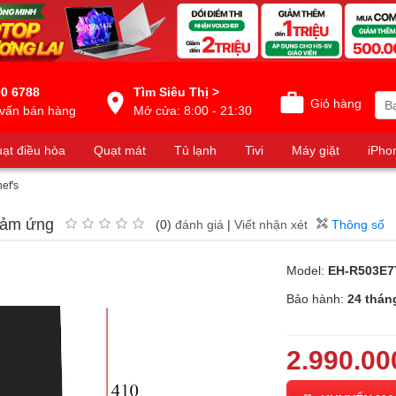
0 6788
Tìm Siêu Thị >
Giỏ hàng
vấn bán hàng
Mở cửa: 8:00 - 21:30
ạt điều hòa
Quạt mát
Tủ lạnh
Tivi
Máy giặt
iPho
ef's
cảm ứng
(0)
đánh giá
|
Viết nhận xét
Thông số
Model:
EH-R503E7
Bảo hành:
24 thán
2.990.00