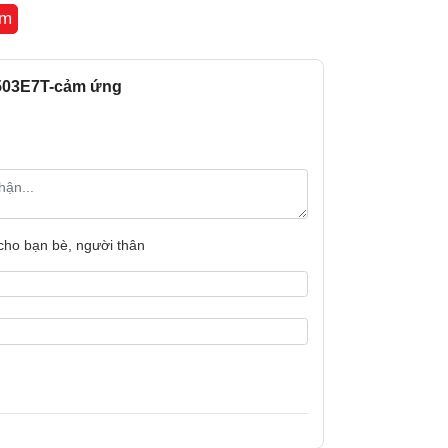
êm
R503E7T-cảm ứng
Kích thước:
ân vỏ là thép không gỉ sơn tĩnh điện màu
àm sạch.
Bảo hành
i.
Xuất xứ
 chuẩn phổ biến trên thị trường hiện nay,
 cho bạn bè, người thân
ông gian bếp thậm chí là lựa chọn để thay
lo lắng về vấn đề tương thích kích thước.