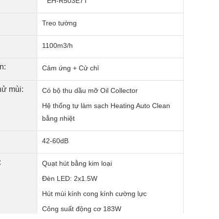
EH-R503E7T
Treo tường
1100m3/h
n:
Cảm ứng + Cử chỉ
hử mùi:
Có bộ thu dầu mỡ Oil Collector
Hệ thống tự làm sạch Heating Auto Clean
bằng nhiệt
42-60dB
:
Quạt hút bằng kim loại
Đèn LED: 2x1.5W
Hút mùi kính cong kính cường lực
Công suất động cơ 183W