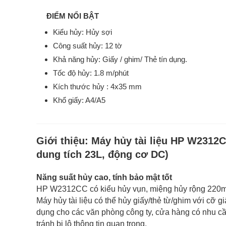
ĐIỂM NỔI BẬT
Kiểu hủy: Hủy sợi
Công suất hủy: 12 tờ
Khả năng hủy: Giấy / ghim/ Thẻ tín dụng.
Tốc độ hủy: 1.8 m/phút
Kích thước hủy : 4x35 mm
Khổ giấy: A4/A5
Giới thiệu:
Máy hủy tài liệu HP W2312CC
dung tích 23L, động cơ DC)
Năng suất hủy cao, tính bảo mật tốt
HP W2312CC có kiểu hủy vụn, miệng hủy rộng 220mm
Máy hủy tài liệu có thể hủy giấy/thẻ từ/ghim với cỡ 
dụng cho các văn phòng công ty, cửa hàng có nhu cầu
tránh bị lộ thông tin quan trọng.