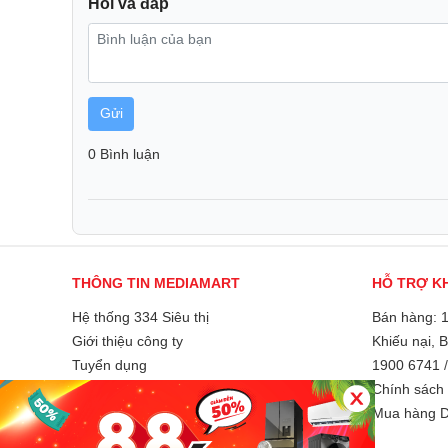
Hỏi và đáp
Gửi
0 Bình luận
Nhiều tính năng tiện lợi
THÔNG TIN MEDIAMART
HỖ TRỢ K
Dao cắt được làm bằng thép không gỉ siêu bền, chứ
Hệ thống 334 Siêu thị
Bán hàng: 
quá nhiệt, quá tải, bảo vệ an toàn người dùng.
Giới thiệu công ty
Khiếu nại, 
Tuyển dụng
1900 6741
Liên hệ và góp ý
Chính sách 
Phương thức thanh toán
Mua hàng D