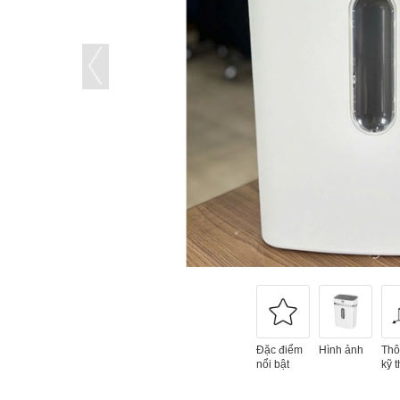
Đặc điểm
Hình ảnh
Thô
nổi bật
kỹ t