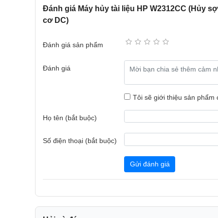
Đánh giá Máy hủy tài liệu HP W2312CC (Hủy sợi/
cơ DC)
Đánh giá sản phẩm
Về thiết kế
Máy hủy tài liệu HP W2312CC thiết kế màu trắng xám
Đánh giá
mm, trọng lượng nhẹ chỉ 6.4kg nên dễ dàng di chuyển
lượng giấy hủy nhiều hơn.
Tôi sẽ giới thiệu sản phẩm
Họ tên (bắt buộc)
Số điện thoại (bắt buộc)
Gửi đánh giá