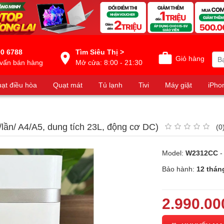
0 6788
Tìm Siêu Thị >
Giỏ hàng
vấn bán hàng
Mở cửa: 8:00 - 21:30
ạt điều hòa
Quạt mát
Tủ lạnh
Tivi
Máy giặt
iPho
lần/ A4/A5, dung tích 23L, động cơ DC)
(0
Model:
W2312CC
-
Bảo hành:
12 thán
2.990.00