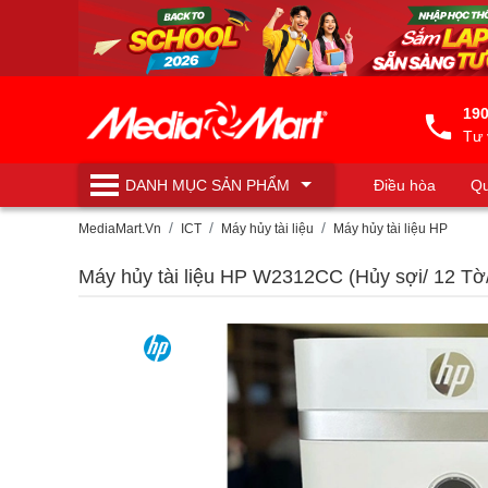
190
Tư 
DANH MỤC
SẢN PHẨM
Điều hòa
Qu
Máy lọc nước
MediaMart.Vn
ICT
Máy hủy tài liệu
Máy hủy tài liệu HP
Máy hủy tài liệu HP W2312CC (Hủy sợi/ 12 Tờ/