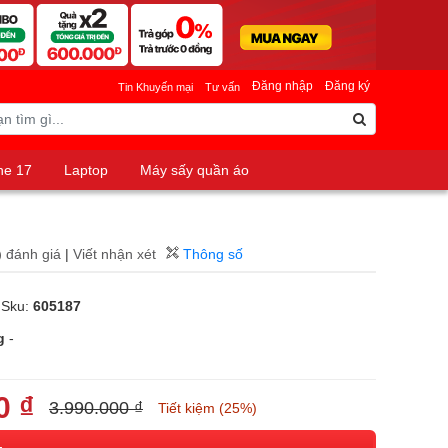
Đăng nhập
Đăng ký
Tin Khuyến mại
Tư vấn
ne 17
Laptop
Máy sấy quần áo
)
đánh giá
|
Viết nhận xét
Thông số
 Sku:
605187
g
-
0 ₫
3.990.000 ₫
Tiết kiệm (25%)