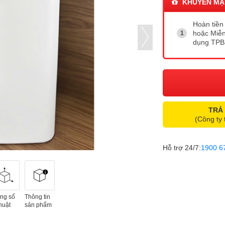
KHUYẾN MẠ
Hoàn tiền 
hoặc Miễn
dụng TP
TRẢ
(Công ty 
Hỗ trợ 24/7:
1900 6
ng số
Thông tin
huật
sản phẩm