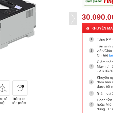
30.090.0
KHUYẾN MẠ
Tặng PMH 
Tân sinh v
viên/Giáo
Chi tiết
tạ
Giảm thê
Máy in/mà
- 31/10/20
Khuyến ng
đảm bảo c
được tốt n
Giảm giá 
ng số
Thông tin
Hoàn tiền 
huật
sản phẩm
hoặc Miễn
dụng TP