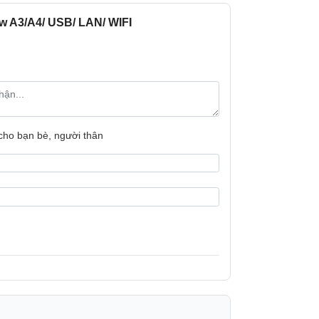
và tăng hiệu quả công việc.
w A3/A4/ USB/ LAN/ WIFI
oạt, với khay cassette tiêu chuẩn chứa
nâng cấp thêm khay giấy để tăng dung
ó nhu cầu in ấn lớn.
 cho bạn bè, người thân