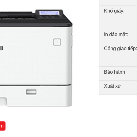
Khổ giấy:
In đảo mặt:
Cổng giao tiếp:
Bảo hành
Xuất xứ
êm
g/phút với khổ A4 và 15 trang/phút với
 từ khi bật nguồn và 5 giây để khởi động