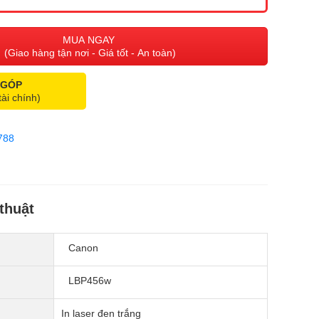
MUA NGAY
(Giao hàng tận nơi - Giá tốt - An toàn)
 GÓP
tài chính)
788
thuật
Canon
LBP456w
In laser đen trắng