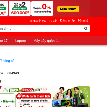
Đăng nhập
Đăng ký
Tin Khuyến mại
Tư vấn
ne 17
Laptop
Máy sấy quần áo
Thông số
 Sku:
604943
g
-