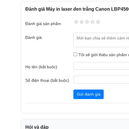
lại từ chế độ ngủ, giúp giảm thiểu thời gian chờ đợi 
Đánh giá Máy in laser đen trắng Canon LBP456
Khả năng xử lý giấy linh hoạt
Máy in Canon LBP456w có khả năng xử lý giấy linh h
Đánh giá sản phẩm
được 250 tờ và khay tay 100 tờ. Người dùng có thể 
lượng lên đến 2.000 tờ, phù hợp với các văn phòng c
Đánh giá
Tôi sẽ giới thiệu sản phẩm
Họ tên (bắt buộc)
Số điện thoại (bắt buộc)
Gửi đánh giá
Hỏi và đáp