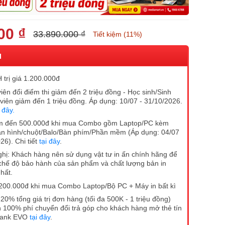
00 ₫
33.890.000 ₫
Tiết kiệm (11%)
I
trị giá 1.200.000đ
iên đổi điểm thi giảm đến 2 triệu đồng - Học sinh/Sinh
 viên giảm đến 1 triệu đồng. Áp dụng: 10/07 - 31/10/2026.
i đây.
m đến 500.000đ khi mua Combo gồm Laptop/PC kèm
n hình/chuột/Balo/Bàn phím/Phần mềm (Áp dụng: 04/07
26). Chi tiết
tại đây
.
hị: Khách hàng nên sử dụng vật tư in ấn chính hãng để
hế độ bảo hành của sản phẩm và chất lượng bản in
hất.
200.000đ khi mua Combo Laptop/Bộ PC + Máy in bất kì
20% tổng giá trị đơn hàng (tối đa 500K - 1 triệu đồng)
 100% phí chuyển đổi trả góp cho khách hàng mở thẻ tín
Bank EVO
tại đây
.