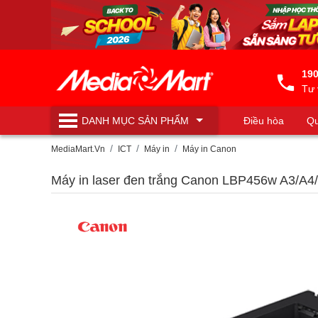
190
Tư 
DANH MỤC
SẢN PHẨM
Điều hòa
Qu
Máy lọc nước
MediaMart.Vn
ICT
Máy in
Máy in Canon
Máy in laser đen trắng Canon LBP456w A3/A4