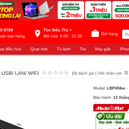
0 6788
Tìm Siêu Thị >
Giỏ hàng
vấn bán hàng
Mở cửa: 8:00 - 21:30
ạt điều hòa
Quạt mát
Tủ lạnh
Tivi
Máy giặt
iPho
/ USB/ LAN/ WIFI
(0)
đánh giá
|
Viết nhận xét
Model:
LBP456w
-
Bảo hành:
12 thán