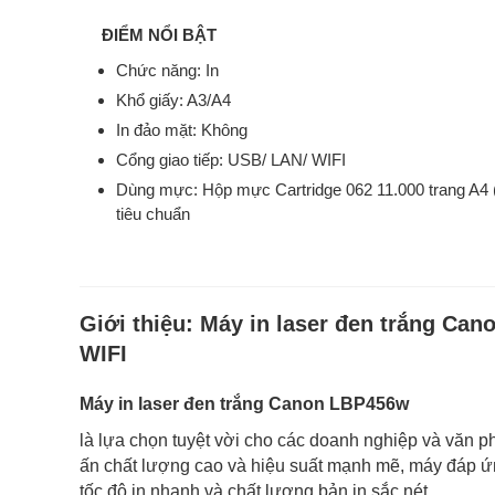
ĐIỂM NỔI BẬT
Chức năng: In
Khổ giấy: A3/A4
In đảo mặt: Không
Cổng giao tiếp: USB/ LAN/ WIFI
Dùng mực: Hộp mực Cartridge 062 11.000 trang A4 
tiêu chuẩn
Giới thiệu:
Máy in laser đen trắng Ca
WIFI
Máy in laser đen trắng Canon LBP456w
là lựa chọn tuyệt vời cho các doanh nghiệp và văn p
ấn chất lượng cao và hiệu suất mạnh mẽ, máy đáp ứ
tốc độ in nhanh và chất lượng bản in sắc nét.