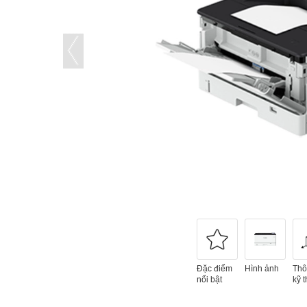
Đặc điểm
Hình ảnh
Thô
nổi bật
kỹ t