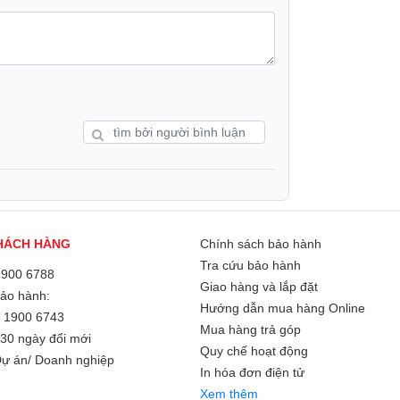
2.0, mạng Lan và Wi-Fi, cho phép in ấn
òn hỗ trợ các giải pháp in ấn di động như
dùng in từ xa một cách tiện lợi
ến như lọc địa chỉ IP/Mac, bảo mật mạng
 nhớ 2GB và màn hình LCD 5 dòng giúp
HÁCH HÀNG
Chính sách bảo hành
ơn giản và hiệu quả.
Tra cứu bảo hành
1900 6788
Giao hàng và lắp đặt
Bảo hành:
Hướng dẫn mua hàng Online
/
1900 6743
Mua hàng trả góp
30 ngày đổi mới
Quy chế hoạt động
ự án/ Doanh nghiệp
In hóa đơn điện tử
Xem thêm