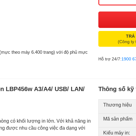
TRẢ
(Công ty 
(mực theo máy 6.400 trang) với độ phủ mực
Hỗ trợ 24/7:
1900 6
non LBP456w A3/A4/ USB/ LAN/
Thông số kỹ 
Thương hiệu
Mã sản phẩm
hòng có khối lượng in lớn. Với khả năng in
ng được nhu cầu công việc đa dạng với
Kiểu máy in: