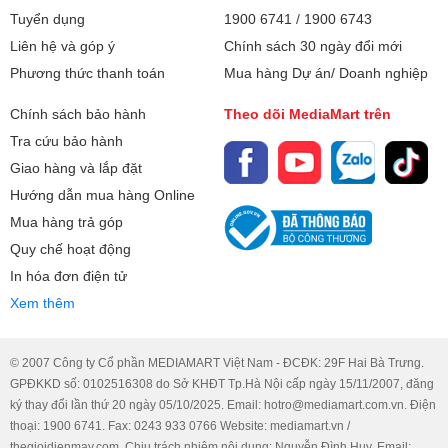
Tuyển dụng
1900 6741
/
1900 6743
Liên hệ và góp ý
Chính sách 30 ngày đổi mới
Phương thức thanh toán
Mua hàng Dự án/ Doanh nghiệp
Chính sách bảo hành
Theo dõi MediaMart trên
Tra cứu bảo hành
Giao hàng và lắp đặt
Hướng dẫn mua hàng Online
Mua hàng trả góp
Quy chế hoạt động
In hóa đơn điện tử
Xem thêm
© 2007 Công ty Cổ phần MEDIAMART Việt Nam - ĐCĐK: 29F Hai Bà Trưng.
GPĐKKD số: 0102516308 do Sở KHĐT Tp.Hà Nội cấp ngày 15/11/2007, đăng
ký thay đổi lần thứ 20 ngày 05/10/2025. Email: hotro@mediamart.com.vn. Điện
thoại: 1900 6741. Fax: 0243 933 0766 Website: mediamart.vn /
thegioidienmay.com. Chịu trách nhiệm nội dung: Nguyễn Đình Huy. Email: