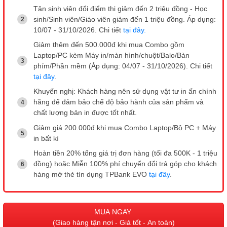
Tân sinh viên đổi điểm thi giảm đến 2 triệu đồng - Học
sinh/Sinh viên/Giáo viên giảm đến 1 triệu đồng. Áp dụng:
10/07 - 31/10/2026. Chi tiết
tại đây.
Giảm thêm đến 500.000đ khi mua Combo gồm
Laptop/PC kèm Máy in/màn hình/chuột/Balo/Bàn
phím/Phần mềm (Áp dụng: 04/07 - 31/10/2026). Chi tiết
tại đây
.
Khuyến nghị: Khách hàng nên sử dụng vật tư in ấn chính
hãng để đảm bảo chế độ bảo hành của sản phẩm và
chất lượng bản in được tốt nhất.
Giảm giá 200.000đ khi mua Combo Laptop/Bộ PC + Máy
in bất kì
Hoàn tiền 20% tổng giá trị đơn hàng (tối đa 500K - 1 triệu
đồng) hoặc Miễn 100% phí chuyển đổi trả góp cho khách
hàng mở thẻ tín dụng TPBank EVO
tại đây
.
MUA NGAY
(Giao hàng tận nơi - Giá tốt - An toàn)