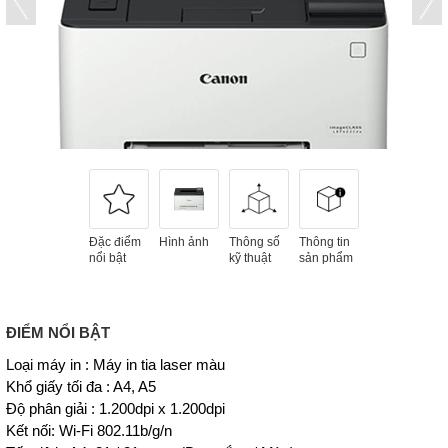
Đặc điểm
Hình ảnh
Thông số
Thông tin
nổi bật
kỹ thuật
sản phẩm
ĐIỂM NỔI BẬT
Loại máy in : Máy in tia laser màu
Khổ giấy tối đa : A4, A5
Độ phân giải : 1.200dpi x 1.200dpi
Kết nối: Wi-Fi 802.11b/g/n