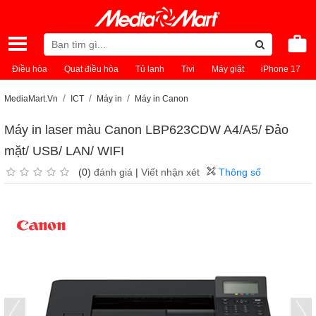
Điều hòa
Quạt điều hòa
Tủ lạnh
Tivi
Máy giặt
iPhone 17
MediaMart.Vn
ICT
Máy in
Máy in Canon
Máy in laser màu Canon LBP623CDW A4/A5/ Đảo
mặt/ USB/ LAN/ WIFI
(0)
đánh giá
|
Viết nhận xét
Thông số