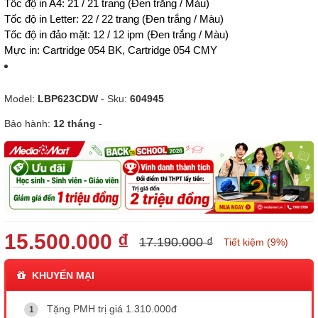
Tốc độ in A4: 21 / 21 trang (Đen trắng / Màu)
Tốc độ in Letter: 22 / 22 trang (Đen trắng / Màu)
Tốc độ in đảo mặt: 12 / 12 ipm (Đen trắng / Màu)
Mực in: Cartridge 054 BK, Cartridge 054 CMY
Model:
LBP623CDW
- Sku:
604945
Bảo hành:
12 tháng
-
15.500.000 ₫
17.190.000 ₫
Tiết kiệm (9%)
KHUYẾN MẠI
Tặng PMH trị giá 1.310.000đ