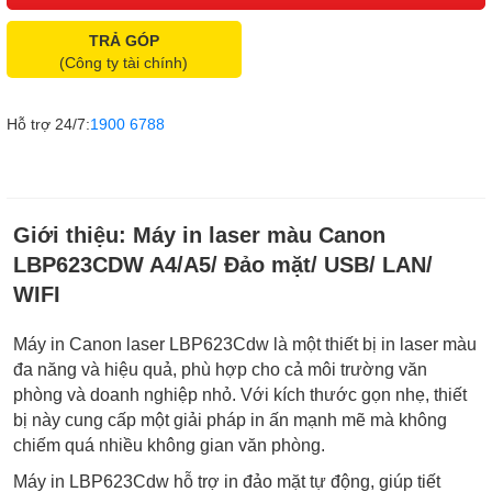
TRẢ GÓP
(Công ty tài chính)
Hỗ trợ 24/7:
1900 6788
Giới thiệu:
Máy in laser màu Canon
LBP623CDW A4/A5/ Đảo mặt/ USB/ LAN/
WIFI
Máy in Canon laser LBP623Cdw là một thiết bị in laser màu
đa năng và hiệu quả, phù hợp cho cả môi trường văn
phòng và doanh nghiệp nhỏ. Với kích thước gọn nhẹ, thiết
bị này cung cấp một giải pháp in ấn mạnh mẽ mà không
chiếm quá nhiều không gian văn phòng.
Máy in LBP623Cdw hỗ trợ in đảo mặt tự động, giúp tiết