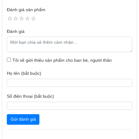
Máy in Canon LBP623Cdw được trang bị công nghệ kết nối
Đánh giá sản phẩm
đa dạng bao gồm Wi-Fi, Ethernet, và hỗ trợ in ấn di động
qua ứng dụng Canon PRINT Business, Apple AirPrint, và
Google Cloud Print. Điều này cho phép người dùng dễ
Đánh giá
dàng in ấn từ máy tính để bàn, laptop, điện thoại thông minh
hoặc máy tính bảng mà không cần phải kết nối trực tiếp với
máy in.
Máy in này cũng có độ phân giải in cao lên tới 1200 x 1200
Tôi sẽ giới thiệu sản phẩm cho bạn bè, người thân
dpi, mang lại chất lượng hình ảnh sắc nét và màu sắc sống
động, đặc biệt phù hợp khi in các tài liệu có chứa hình ảnh
Họ tên (bắt buộc)
hoặc biểu đồ màu. Ngoài ra,Canon LBP623Cdw còn hỗ trợ
sử dụng mực in chính hãng Canon, giúp duy trì chất lượng
in tối ưu và độ tin cậy của máy.
Số điện thoại (bắt buộc)
Canon LBP623Cdw là một lựa chọn lý tưởng cho những ai
cần một máy in laser màu hiệu quả, nhanh chóng và dễ sử
dụng, đồng thời có thể dễ dàng tích hợp vào hệ thống mạng
Gửi đánh giá
hiện tại của doanh nghiệp hoặc văn phòng.