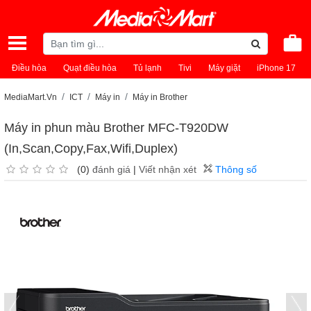
Điều hòa
Quạt điều hòa
Tủ lạnh
Tivi
Máy giặt
iPhone 17
MediaMart.Vn
ICT
Máy in
Máy in Brother
Máy in phun màu Brother MFC-T920DW
(In,Scan,Copy,Fax,Wifi,Duplex)
(0)
đánh giá
|
Viết nhận xét
Thông số