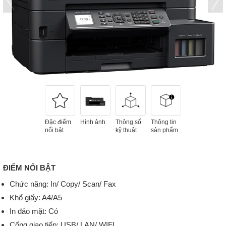
Đặc điểm
Hình ảnh
Thông số
Thông tin
nổi bật
kỹ thuật
sản phẩm
ĐIỂM NỔI BẬT
Chức năng: In/ Copy/ Scan/ Fax
Khổ giấy: A4/A5
In đảo mặt: Có
Cổng giao tiếp: USB/ LAN/ WIFI