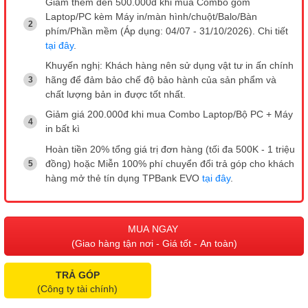
Giảm thêm đến 500.000đ khi mua Combo gồm
Laptop/PC kèm Máy in/màn hình/chuột/Balo/Bàn
phím/Phần mềm (Áp dụng: 04/07 - 31/10/2026). Chi tiết
tại đây
.
Khuyến nghị: Khách hàng nên sử dụng vật tư in ấn chính
hãng để đảm bảo chế độ bảo hành của sản phẩm và
chất lượng bản in được tốt nhất.
Giảm giá 200.000đ khi mua Combo Laptop/Bộ PC + Máy
in bất kì
Hoàn tiền 20% tổng giá trị đơn hàng (tối đa 500K - 1 triệu
đồng) hoặc Miễn 100% phí chuyển đổi trả góp cho khách
hàng mở thẻ tín dụng TPBank EVO
tại đây
.
MUA NGAY
(Giao hàng tận nơi - Giá tốt - An toàn)
TRẢ GÓP
(Công ty tài chính)