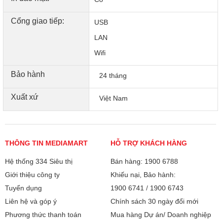
Cổng giao tiếp:
USB
LAN
Wifi
Bảo hành
24 tháng
Xuất xứ
Việt Nam
In ấn từ mọi nơi
Với sự linh hoạt về kết nối, máy in được thiết kế phù hợp
THÔNG TIN MEDIAMART
HỖ TRỢ KHÁCH HÀNG
với mọi môi trường làm việc Wi-Fi tích hợp cho phép người
dùng in, gửi tài liệu từ xa. Kết nối với các thiết bị di động dễ
Hệ thống 334 Siêu thị
Bán hàng: 1900 6788
dàng.
Giới thiệu công ty
Khiếu nại, Bảo hành:
Tuyển dụng
1900 6741
/
1900 6743
Liên hệ và góp ý
Chính sách 30 ngày đổi mới
Phương thức thanh toán
Mua hàng Dự án/ Doanh nghiệp