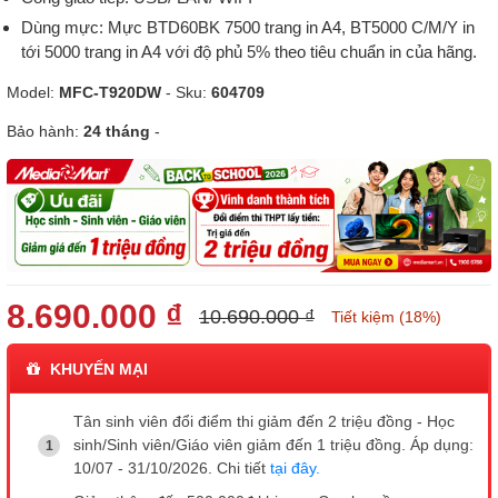
Dùng mực: Mực BTD60BK 7500 trang in A4, BT5000 C/M/Y in
tới 5000 trang in A4 với độ phủ 5% theo tiêu chuẩn in của hãng.
Model:
MFC-T920DW
- Sku:
604709
Bảo hành:
24 tháng
-
8.690.000 ₫
10.690.000 ₫
Tiết kiệm (18%)
KHUYẾN MẠI
Tân sinh viên đổi điểm thi giảm đến 2 triệu đồng - Học
sinh/Sinh viên/Giáo viên giảm đến 1 triệu đồng. Áp dụng:
10/07 - 31/10/2026. Chi tiết
tại đây.