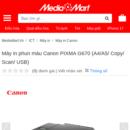
Điều hòa
Quạt điều hòa
Tủ lạnh
Tivi
Máy giặt
iPhone 17
MediaMart.Vn
ICT
Máy in
Máy in Canon
Máy in phun màu Canon PIXMA G670 (A4/A5/ Copy/
Scan/ USB)
(0)
đánh giá
|
Viết nhận xét
Thông số