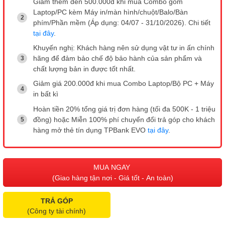
Giảm thêm đến 500.000đ khi mua Combo gồm
Laptop/PC kèm Máy in/màn hình/chuột/Balo/Bàn
phím/Phần mềm (Áp dụng: 04/07 - 31/10/2026). Chi tiết
tại đây
.
Khuyến nghị: Khách hàng nên sử dụng vật tư in ấn chính
hãng để đảm bảo chế độ bảo hành của sản phẩm và
chất lượng bản in được tốt nhất.
Giảm giá 200.000đ khi mua Combo Laptop/Bộ PC + Máy
in bất kì
Hoàn tiền 20% tổng giá trị đơn hàng (tối đa 500K - 1 triệu
đồng) hoặc Miễn 100% phí chuyển đổi trả góp cho khách
hàng mở thẻ tín dụng TPBank EVO
tại đây
.
MUA NGAY
(Giao hàng tận nơi - Giá tốt - An toàn)
TRẢ GÓP
(Công ty tài chính)