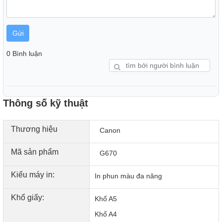
Ngoài ra với máy in Canon có thể in khổ A4 kéo dài lên đến
1m2, hỗ trợ các cửa hàng trang trí, băng rôn, lẵng hoa, biểu
ngữ, catalogue… đầy tính nghệ thuật.
Gửi
Độ phân giải in lên đến 4800 x 1200 dpi cho ra sản phẩm,
hình ảnh, chữ viết sắc nét.
0 Bình luận
Thông số kỹ thuật
Thương hiệu
Canon
Mã sản phẩm
G670
Kiểu máy in:
In phun màu đa năng
Khổ giấy:
Khổ A5
Khổ A4