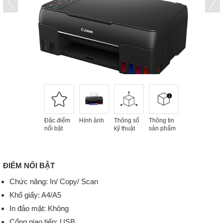
Đặc điểm
Hình ảnh
Thông số
Thông tin
nổi bật
kỹ thuật
sản phẩm
ĐIỂM NỔI BẬT
Chức năng: In/ Copy/ Scan
Khổ giấy: A4/A5
In đảo mặt: Không
Cổng giao tiếp: USB