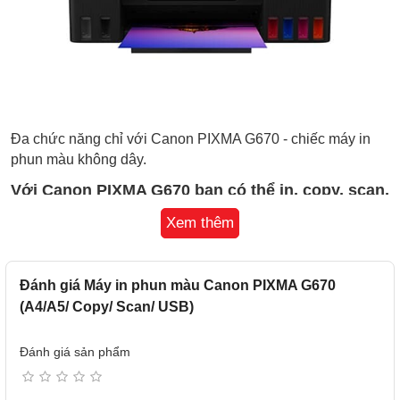
Đa chức năng chỉ với Canon PIXMA G670 - chiếc máy in
phun màu không dây.
Với Canon PIXMA G670 bạn có thể in, copy, scan,
quét tư liệu thuận lợi.
Xem thêm
Cùng kết nối không dây wireless IEEE802.11b/g/n và ứng
dụng Canon Print Inkjet / SELPHY và Canon Easy-
Đánh giá Máy in phun màu Canon PIXMA G670
PhotoPrint Editor, in mọi thứ từ điện thoại thông minh, máy
(A4/A5/ Copy/ Scan/ USB)
tính bảng, máy tính xách tay và lưu trữ đám mây chưa bao
giờ tiện đến vậy.
Đánh giá sản phẩm