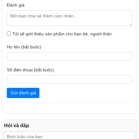
Đánh giá
Tôi sẽ giới thiệu sản phẩm cho bạn bè, người thân
Họ tên (bắt buộc)
Số điện thoại (bắt buộc)
Gửi đánh giá
Hỗ trợ đa dạng khổ giấy, độ phân giải in lớn cho chất lượng
tuyệt vời.
Khổ giấy in đa dạng gồm: A4, A5, A6, B5, LTR, LGL, B-
Oficio, M-Oficio, Foolscap, FS, Executive, Bao thư [#10, DL,
Hỏi và đáp
C5, Monarch], 4 x 6", 5 x 7", 7 x 10", 8 x 10"