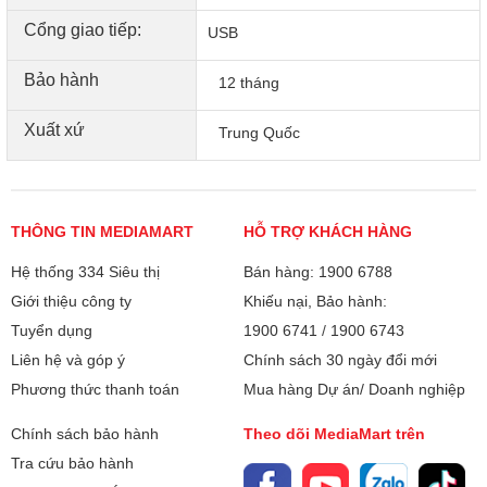
Màn hình LCD đơn 2 dòng.
Cổng giao tiếp:
USB
Được trang bị màn hình LCD 2 dòng để dễ dàng điều
Bảo hành
12 tháng
hướng và xác nhận cài đặt in, tránh sự nhầm lẫn không
đáng có.
Xuất xứ
Trung Quốc
THÔNG TIN MEDIAMART
HỖ TRỢ KHÁCH HÀNG
Hệ thống 334 Siêu thị
Bán hàng: 1900 6788
Giới thiệu công ty
Khiếu nại, Bảo hành:
Tuyển dụng
1900 6741
/
1900 6743
Liên hệ và góp ý
Chính sách 30 ngày đổi mới
Phương thức thanh toán
Mua hàng Dự án/ Doanh nghiệp
Chính sách bảo hành
Theo dõi MediaMart trên
Tra cứu bảo hành