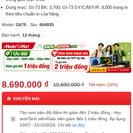
Dùng mực: GI-73 BK: 3,700, GI-73 GY/C/M/Y/R: 8,000 trang in
theo tiêu chuẩn in của hãng
Model:
G670
- Sku:
604935
Bảo hành:
12 tháng
-
8.690.000 ₫
10.690.000 ₫
Tiết kiệm (18%)
KHUYẾN MẠI
Tân sinh viên đổi điểm thi giảm đến 2 triệu đồng - Học
sinh/Sinh viên/Giáo viên giảm đến 1 triệu đồng. Áp dụng:
10/07 - 31/10/2026. Chi tiết
tại đây.