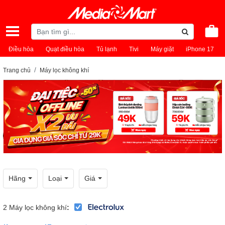
Điều hòa
Quạt điều hòa
Tủ lạnh
Tivi
Máy giặt
iPhone 17
Trang chủ
Máy lọc không khí
Hãng
Loại
Giá
2
Máy lọc không khí
: