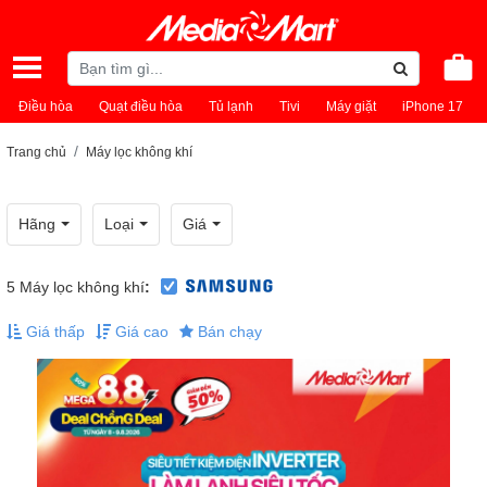
Điều hòa
Quạt điều hòa
Tủ lạnh
Tivi
Máy giặt
iPhone 17
Trang chủ
Máy lọc không khí
Hãng
Loại
Giá
5
Máy lọc không khí
:
Giá thấp
Giá cao
Bán chạy