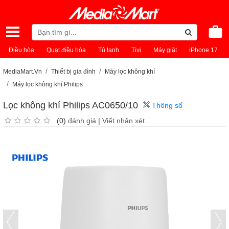
Điều hòa
Quạt điều hòa
Tủ lạnh
Tivi
Máy giặt
iPhone 17
MediaMart.Vn
Thiết bị gia đình
Máy lọc không khí
Máy lọc không khí Philips
Lọc không khí Philips AC0650/10
Thông số
(0)
đánh giá
|
Viết nhận xét