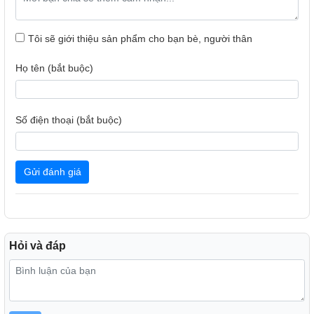
Có chức năng thay bộ lọc, tự động khóa máy nếu không
thay cho bạn thay bộ lọc đúng thời gian, lọc không khí hiệu
Tôi sẽ giới thiệu sản phẩm cho bạn bè, người thân
quả hơn.
Họ tên (bắt buộc)
Số điện thoại (bắt buộc)
Gửi đánh giá
Hoạt động êm ái như tiếng thì thầm với độ ồn từ 35 - 61
Hỏi và đáp
dB, mang lại sự thoải mái cho không gian sử dụng,
thích hợp để sử dụng trong phòng ngủ hoặc phòng trẻ
em