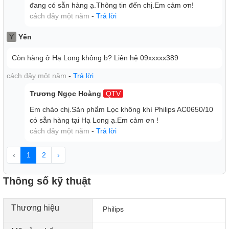
đang có sẵn hàng ạ.Thông tin đến chị.Em cảm ơn!
cách đây một năm
-
Trả lời
Y
Yến
Còn hàng ở Hạ Long không b? Liên hệ 09xxxxx389
cách đây một năm
-
Trả lời
Trương Ngọc Hoàng
QTV
Em chào chị.Sản phẩm Lọc không khí Philips AC0650/10
có sẵn hàng tại Hạ Long ạ.Em cảm ơn !
cách đây một năm
-
Trả lời
‹
1
2
›
Thông số kỹ thuật
Thương hiệu
Philips