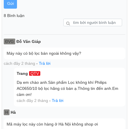
Gửi
8 Bình luận
ĐVG
Đỗ Văn Giáp
Máy này có bộ lọc bán ngoài không vậy?
cách đây 2 tháng
-
Trả lời
Dây điện tháo rời, dài 166 cm, giúp dễ dàng di chuyển
Trang
QTV
và sử dụng máy
Dạ em chào anh.Sản phẩm Lọc không khí Philips
AC0650/10 bộ lọc hãng có bán ạ.Thông tin đến anh.Em
cảm ơn!
cách đây 2 tháng
-
Trả lời
H
Hà
Mã máy lọc này còn hàng ở Hà Nội không shop ơi