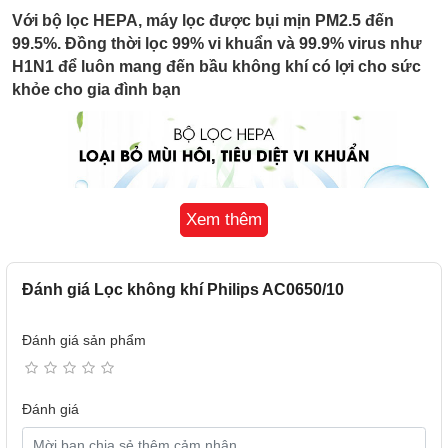
Với bộ lọc HEPA, máy lọc được bụi mịn PM2.5 đến
99.5%. Đồng thời lọc 99% vi khuẩn và 99.9% virus như
H1N1 để luôn mang đến bầu không khí có lợi cho sức
khỏe cho gia đình bạn
Xem thêm
Đánh giá Lọc không khí Philips AC0650/10
Đánh giá sản phẩm
Máy lọc không khí Philips có 3 chế độ: Sleep - Tự động
Đánh giá
- Turbo tiện lợi cho nhiều nhu cầu sử dụng khác nhau
của người sử dụng