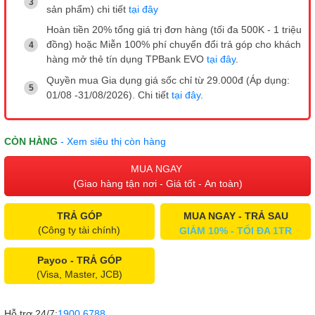
sản phẩm) chi tiết
tại đây
Hoàn tiền 20% tổng giá trị đơn hàng (tối đa 500K - 1 triệu
đồng) hoặc Miễn 100% phí chuyển đổi trả góp cho khách
hàng mở thẻ tín dụng TPBank EVO
tại đây
.
Quyền mua Gia dụng giá sốc chỉ từ 29.000đ (Áp dụng:
01/08 -31/08/2026). Chi tiết
tại đây
.
CÒN HÀNG
- Xem siêu thị còn hàng
MUA NGAY
(Giao hàng tận nơi - Giá tốt - An toàn)
TRẢ GÓP
MUA NGAY - TRẢ SAU
(Công ty tài chính)
GIẢM 10% - TỐI ĐA 1TR
Payoo - TRẢ GÓP
(Visa, Master, JCB)
Hỗ trợ 24/7:
1900 6788