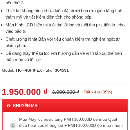
bên thứ 3.
Thiết kế không bình chứa kiểu đặt dưới bồn rửa giúp tăng tính
thẩm mỹ và tiết kiệm diện tích cho phòng bếp.
Màn hình LCD hiển thị tuổi thọ lõi lọc và tuổi thọ pin, tiện lợi cho
việc bảo trì.
Chất lượng Nhật Bản với tiêu chuẩn kiểm tra nghiêm ngặt từ
nhiều phía.
Dễ dàng thay thế lõi lọc với hướng dẫn về vị trí lắp cụ thể trên
thân máy và lõi lọc.
Model:
TK-F4UF0-EX
- Sku:
304591
1.950.000 ₫
3.000.000 ₫
Tiết kiệm (35%)
KHUYẾN MẠI
Mua Máy lọc nước tặng PMH 300.000Đ để mua Quạt
điều hòa/ Lọc không khí + PMH 100.000Đ để mua nhóm