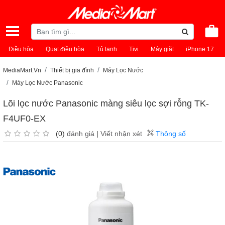
Điều hòa
Quạt điều hòa
Tủ lạnh
Tivi
Máy giặt
iPhone 17
MediaMart.Vn
Thiết bị gia đình
Máy Lọc Nước
Máy Lọc Nước Panasonic
Lõi lọc nước Panasonic màng siêu lọc sợi rỗng TK-
F4UF0-EX
(0)
đánh giá
|
Viết nhận xét
Thông số