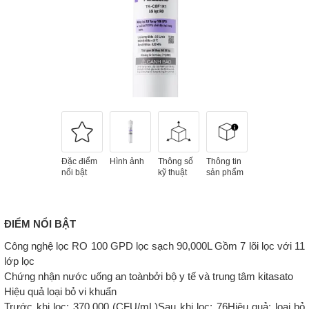
Đặc điểm
Hình ảnh
Thông số
Thông tin
nổi bật
kỹ thuật
sản phẩm
ĐIỂM NỔI BẬT
Công nghệ lọc RO 100 GPD lọc sạch 90,000L Gồm 7 lõi lọc với 11
lớp lọc
Chứng nhận nước uống an toànbởi bộ y tế và trung tâm kitasato
Hiệu quả loại bỏ vi khuẩn
Trước khi lọc: 370.000 (CFU/mL)Sau khi lọc: 76Hiệu quả: loại bỏ