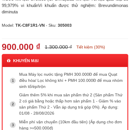
99,979% vi khuẩnVi khuẩn được thử nghiệm: Brevundimonas
diminuta
Model:
TK-C8F1R1-VN
- Sku:
305003
900.000 ₫
1.300.000 ₫
Tiết kiệm (30%)
KHUYẾN MẠI
Mua Máy lọc nước tặng PMH 300.000Đ để mua Quạt
điều hòa/ Lọc không khí + PMH 100.000Đ để mua nhóm
sinh tố/ép/trộn
Giảm thêm 5% khi mua sản phẩm thứ 2 (Sản phẩm Thứ
2 có giá bằng hoặc thấp hơn sản phẩm 1 - Giảm % vào
sản phẩm Thứ 2 - Vẫn áp dụng trả góp 0%). Áp dụng:
01/08 - 28/08/2026
Miễn phí vận chuyển (10km đầu tiên) (Áp dụng cho đơn
hàng >=500.000đ)