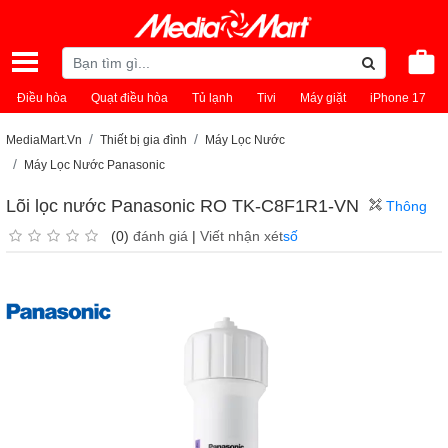
Điều hòa
Quạt điều hòa
Tủ lạnh
Tivi
Máy giặt
iPhone 17
MediaMart.Vn
Thiết bị gia đình
Máy Lọc Nước
Máy Lọc Nước Panasonic
Lõi lọc nước Panasonic RO TK-C8F1R1-VN
Thông
(0)
đánh giá
|
Viết nhận xét
số