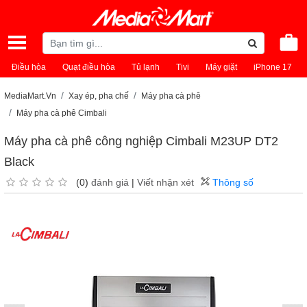
Điều hòa
Quạt điều hòa
Tủ lạnh
Tivi
Máy giặt
iPhone 17
MediaMart.Vn
Xay ép, pha chế
Máy pha cà phê
Máy pha cà phê Cimbali
Máy pha cà phê công nghiệp Cimbali M23UP DT2
Black
(0)
đánh giá
|
Viết nhận xét
Thông số