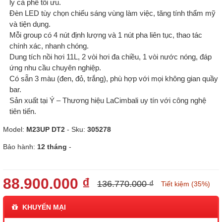
ly cà phê tối ưu.
Đèn LED tùy chọn chiếu sáng vùng làm việc, tăng tính thẩm mỹ
và tiện dụng.
Mỗi group có 4 nút định lượng và 1 nút pha liên tục, thao tác
chính xác, nhanh chóng.
Dung tích nồi hơi 11L, 2 vòi hơi đa chiều, 1 vòi nước nóng, đáp
ứng nhu cầu chuyên nghiệp.
Có sẵn 3 màu (đen, đỏ, trắng), phù hợp với mọi không gian quầy
bar.
Sản xuất tại Ý – Thương hiệu LaCimbali uy tín với công nghệ
tiên tiến.
Model:
M23UP DT2
- Sku:
305278
Bảo hành:
12 tháng
-
88.900.000 ₫
136.770.000 ₫
Tiết kiệm (35%)
KHUYẾN MẠI