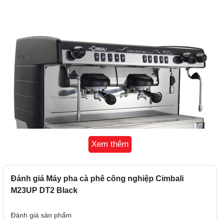
Xem thêm
Đánh giá Máy pha cà phê công nghiệp Cimbali
M23UP DT2 Black
Thiết kế sang trọng và tiện lợi
Đánh giá sản phẩm