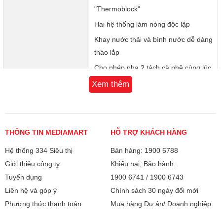
"Thermoblock"
Vòi đánh sữa 2 bằng thép không gỉ đa chiều
Hai hệ thống làm nóng độc lập
Khay nước thải và bình nước dễ dàng
Vòi nước nóng 1
tháo lắp
Màu sắc Đen Đỏ Trắng
Cho phép pha 2 tách cà phê cùng lúc
Hệ thống gia nhiệt tiên tiến
Xem thêm
Hệ thống hâm nóng tách bằng kim
Lý do nên chọn LaCimbali M23UP DT2
loại
LaCimbali M23UP DT2 là lựa chọn hoàn hảo cho các đơn
vị kinh doanh cần một chiếc máy pha cà phê mạnh mẽ và
Phin lọc, khay đựng nước có thể tháo
THÔNG TIN MEDIAMART
HỖ TRỢ KHÁCH HÀNG
dễ vận hành Sản phẩm kết hợp giữa thiết kế hiện đại hiệu
rời
suất cao và độ bền vượt trội Thương hiệu đến từ Ý mang
Hệ thống 334 Siêu thị
Bán hàng: 1900 6788
đến sự yên tâm về chất lượng và độ ổn định trong từng ly
Kích thước:
82 × 51,8 × 55,2 cm
Giới thiệu công ty
Khiếu nại, Bảo hành:
cà phê
Tuyển dụng
1900 6741
/
1900 6743
Mua máy pha cà phê LaCimbali M23UP DT2 chính hãng tại
Trọng lượng:
63 kg
Liên hệ và góp ý
Chính sách 30 ngày đổi mới
MediaMart
Phương thức thanh toán
Mua hàng Dự án/ Doanh nghiệp
Bảo hành
12 tháng
Bạn có thể mua Máy pha cà phê LaCimbali M23UP