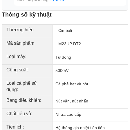
Thông số kỹ thuật
Thương hiệu
Cimbali
Mã sản phẩm
M23UP DT2
Loại máy:
Tự động
Thông số kỹ thuật
Công suất:
5000W
Kích thước R x S x C 820 x 518 x 552 mm
Loại cà phê sử
Cà phê hạt và bột
dụng:
Trọng lượng 63 kg
Bảng điều khiển:
Nút vặn, nút nhấn
Điện áp Tần số 220-240V / 50-60Hz
Chất liệu vỏ:
Nhựa cao cấp
Công suất 4100 – 4800 W
Tiện ích:
Hệ thống gia nhiệt tiên tiến
Dung tích nồi hơi 11 lít