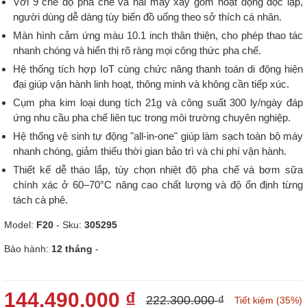
Với 9 chế độ pha chế và hai máy xay gốm hoạt động độc lập,
người dùng dễ dàng tùy biến đồ uống theo sở thích cá nhân.
Màn hình cảm ứng màu 10.1 inch thân thiện, cho phép thao tác
nhanh chóng và hiển thị rõ ràng mọi công thức pha chế.
Hệ thống tích hợp IoT cùng chức năng thanh toán di động hiện
đại giúp vận hành linh hoạt, thông minh và không cần tiếp xúc.
Cụm pha kim loại dung tích 21g và công suất 300 ly/ngày đáp
ứng nhu cầu pha chế liên tục trong môi trường chuyên nghiệp.
Hệ thống vệ sinh tự động "all-in-one" giúp làm sạch toàn bộ máy
nhanh chóng, giảm thiểu thời gian bảo trì và chi phí vận hành.
Thiết kế dễ tháo lắp, tùy chọn nhiệt độ pha chế và bơm sữa
chính xác ở 60–70°C nâng cao chất lượng và độ ổn định từng
tách cà phê.
Model:
F20
- Sku:
305295
Bảo hành:
12 tháng
-
144.490.000 ₫
222.300.000 ₫
Tiết kiệm (35%)