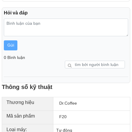
Hỏi và đáp
Gửi
0 Bình luận
Thông số kỹ thuật
Thương hiệu
Dr.Coffee
Màn hình cảm ứng lớn – Thao tác nhanh, trải nghiệm
Mã sản phẩm
F20
mượt mà
Màn hình màu 10.1 inch mang đến giao diện thân thiện, dễ
Loại máy:
Tự động