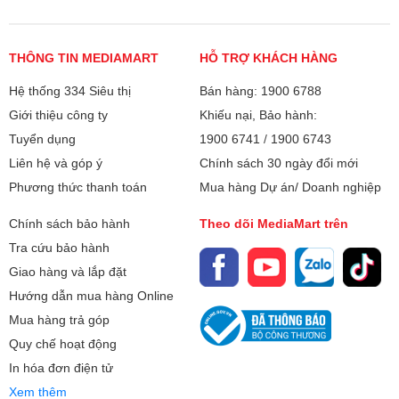
áp suất pha chế
Trang bị hệ thống làm nóng và tạo bọt
THÔNG TIN MEDIAMART
HỖ TRỢ KHÁCH HÀNG
sữa mịn màng
Hệ thống 334 Siêu thị
Bán hàng: 1900 6788
Cụm pha kim loại dung tích lớn đáp
Giới thiệu công ty
Khiếu nại, Bảo hành:
ứng nhu cầu pha chế liên tục
Tuyển dụng
1900 6741
/
1900 6743
Kích thước:
310 x 560x 660 mm
Liên hệ và góp ý
Chính sách 30 ngày đổi mới
Phương thức thanh toán
Mua hàng Dự án/ Doanh nghiệp
Trọng lượng:
Cụm pha kim loại dung tích lớn – Pha 300 ly mỗi ngày,
34 kg
bền bỉ và ổn định
Chính sách bảo hành
Theo dõi MediaMart trên
Bảo hành
F20 sử dụng cụm pha bằng kim loại bền vững, dung tích
12 tháng
Tra cứu bảo hành
chứa lên đến 21g cà phê xay, phù hợp với các mô hình kinh
Giao hàng và lắp đặt
Xuất xứ
doanh cần phục vụ liên tục, hiệu suất cao.
Trung Quốc
Hướng dẫn mua hàng Online
Hệ thống vệ sinh tự động all-in-one – Tiết kiệm thời
Mua hàng trả góp
gian, vận hành dễ dàng
Quy chế hoạt động
Không cần thao tác thủ công rườm rà, máy tự động làm
In hóa đơn điện tử
sạch toàn bộ hệ thống sau mỗi chu kỳ hoạt động. Điều này
giúp giảm chi phí bảo trì, đảm bảo vệ sinh và tuổi thọ cho
Xem thêm