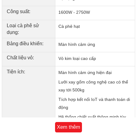
sử dụng. Người dùng dễ dàng lựa chọn, cá nhân hóa hoặc
lưu công thức đồ uống yêu thích chỉ với vài thao tác chạm.
Công suất:
1600W - 2750W
Kết nối IoT và thanh toán di động – Quản lý thông minh,
không cần tiếp xúc
Loại cà phê sử
Cà phê hạt
F20 hỗ trợ điều khiển và giám sát từ xa nhờ tích hợp IoT,
dụng:
giúp tăng hiệu suất vận hành. Bên cạnh đó, tính năng thanh
Bảng điều khiển:
Màn hình cảm ứng
toán không chạm mở ra giải pháp tự phục vụ linh hoạt cho
các mô hình hiện đại.
Chất liệu vỏ:
Vỏ kim loại cao cấp
Tiện ích:
Màn hình cảm ứng hiện đại
Lưỡi xay gốm công nghệ cao có thể
xay tới 500kg
Tích hợp kết nối IoT và thanh toán di
động
Hệ thống chiết xuất thông minh tùy
chỉnh tiền pha
Xem thêm
9 mức độ xay linh hoạt và hai chế độ