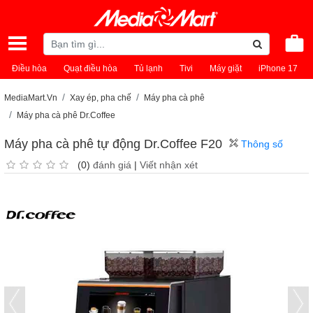
Điều hòa
Quạt điều hòa
Tủ lạnh
Tivi
Máy giặt
iPhone 17
MediaMart.Vn
Xay ép, pha chế
Máy pha cà phê
Máy pha cà phê Dr.Coffee
Máy pha cà phê tự động Dr.Coffee F20
Thông số
(0)
đánh giá
|
Viết nhận xét