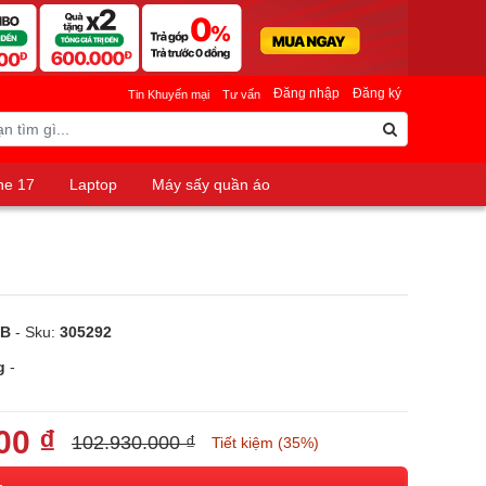
Đăng nhập
Đăng ký
Tin Khuyến mại
Tư vấn
ne 17
Laptop
Máy sấy quần áo
-B
- Sku:
305292
g
-
00 ₫
102.930.000 ₫
Tiết kiệm (35%)