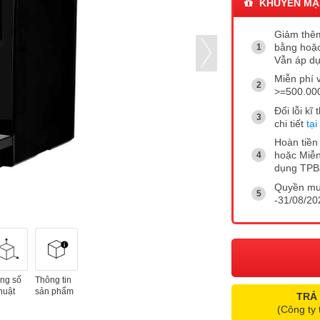
KHUYẾN MẠ
Giảm thêm
bằng hoặc
Vẫn áp dụ
Miễn phí 
>=500.00
Đổi lỗi k
chi tiết
tại
Hoàn tiền 
hoặc Miễn
dụng TP
Quyền mua
-31/08/202
ng số
Thông tin
huật
sản phẩm
TRẢ
(Công ty 