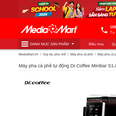
190
Tư 
DANH MỤC
SẢN PHẨM
Điều hòa
Qu
Máy lọc nước
MediaMart.Vn
Xay ép, pha chế
Máy pha cà phê
Máy pha cà p
Máy pha cà phê tự động Dr.Coffee Minibar S1