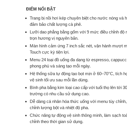
ĐIỂM NỔI BẬT
Trang bị nồi hơi kép chuyên biệt cho nước nóng và 
đảm bảo chất lượng cà phê.
Lưỡi dao phẳng bằng gốm với 9 mức điều chỉnh độ m
trọn hương vị nguyên bản.
Màn hình cảm ứng 7 inch sắc nét, vận hành mượt mà
Touch cực kỳ tiện lợi.
Menu 24 loại đồ uống đa dạng từ espresso, cappuccin
phong phú và sáng tạo mỗi ngày.
Hệ thống sữa tự động tạo bọt mịn ở 60–70°C, tích h
vệ sinh tối ưu sau mỗi lần dùng.
Bình pha bằng kim loại cao cấp với tuổi thọ lên tới 
trường có nhu cầu sử dụng cao.
Dễ dàng cá nhân hóa thức uống với menu tùy chỉnh, c
chỉnh lượng bột và nhiệt độ pha.
Chức năng tự động vệ sinh thông minh, làm sạch toàn
chỉnh theo thời gian sử dụng.