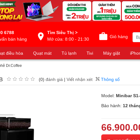
0 6788
Tìm Siêu Thị >
Giỏ hàng
vấn bán hàng
Mở cửa: 8:00 - 21:30
ạt điều hòa
Quạt mát
Tủ lạnh
Tivi
Máy giặt
iPho
hê Dr.Coffee
-B
(0)
đánh giá
|
Viết nhận xét
Thông số
Model:
Minibar S1
Bảo hành:
12 thán
66.900.0