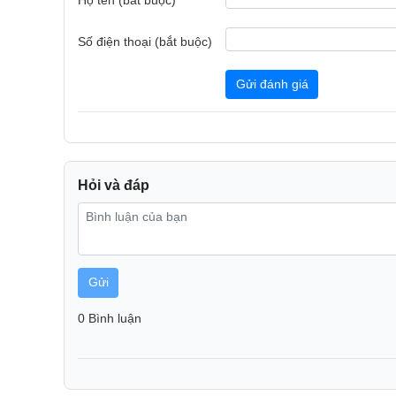
Số điện thoại (bắt buộc)
Gửi đánh giá
Lưỡi dao gốm cao cấp – 9 mức xay tùy chọn
Sử dụng lưỡi dao phẳng bằng gốm siêu bền, có đến
đều và hạn chế tối đa quá trình oxy hóa. Nhờ đó, h
mới xay.
Màn hình cảm ứng 7 inch – Thao tác một chạm
Hỏi và đáp
Giao diện hiện đại với màn hình cảm ứng độ phân giả
nghiệm trực quan, mượt mà. Chỉ với một lần chạm, 
ý.
Gửi
0 Bình luận