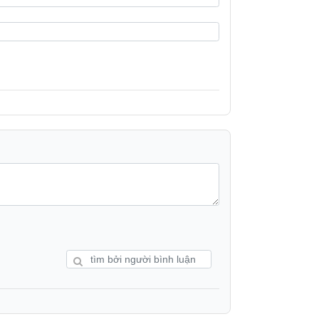
 9 tùy chọn kích cỡ hạt xay, giữ độ đồng
ương vị cà phê luôn đậm đà, thơm ngon như
i cao, hệ điều hành dựa trên Linux cho trải
bạn đã có thể thưởng thức tách cà phê như