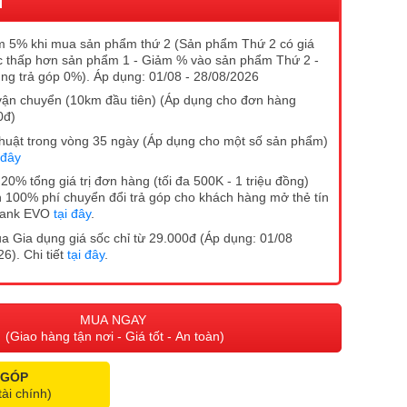
I
 5% khi mua sản phẩm thứ 2 (Sản phẩm Thứ 2 có giá
 thấp hơn sản phẩm 1 - Giảm % vào sản phẩm Thứ 2 -
ng trả góp 0%). Áp dụng: 01/08 - 28/08/2026
vận chuyển (10km đầu tiên) (Áp dụng cho đơn hàng
0đ)
ĩ thuật trong vòng 35 ngày (Áp dụng cho một số sản phẩm)
 đây
20% tổng giá trị đơn hàng (tối đa 500K - 1 triệu đồng)
 100% phí chuyển đổi trả góp cho khách hàng mở thẻ tín
Bank EVO
tại đây
.
 Gia dụng giá sốc chỉ từ 29.000đ (Áp dụng: 01/08
6). Chi tiết
tại đây
.
MUA NGAY
(Giao hàng tận nơi - Giá tốt - An toàn)
 GÓP
tài chính)