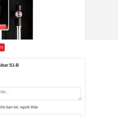
êm
ibar S1-B
Kích thước:
Trọng lượng:
Bảo hành
 cho bạn bè, người thân
Xuất xứ