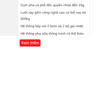
Cụm pha cà phê độc quyền chứa đến 16g
Lưỡi xay gốm công nghệ cao có thể xay tới
500kg
Hệ thống kép với 2 bơm và 2 bộ gia nhiệt
Hệ thống pha sữa thông minh có thể tháo
rời
Xem thêm
Pha cà phê và tạo bọt sữa chỉ với một chạm
Tích hợp kết nối IoT và thanh toán di động
340 x 545 x 620 mm
26 kg
12 tháng
Trung Quốc