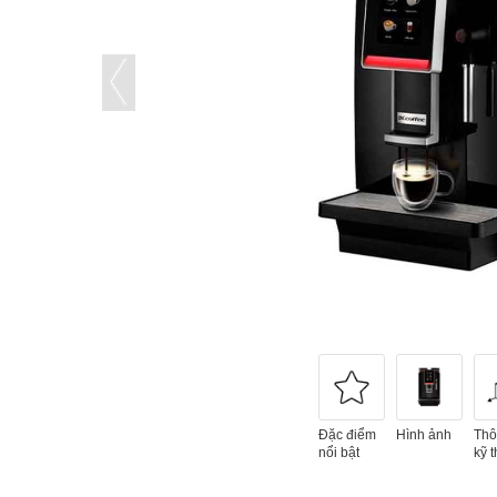
Đặc điểm
Hình ảnh
Thô
nổi bật
kỹ t