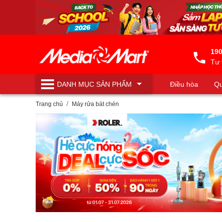
190
Tư 
DANH MỤC
SẢN PHẨM
Điều hòa
Qu
Máy lọc nước
Trang chủ
Máy rửa bát chén