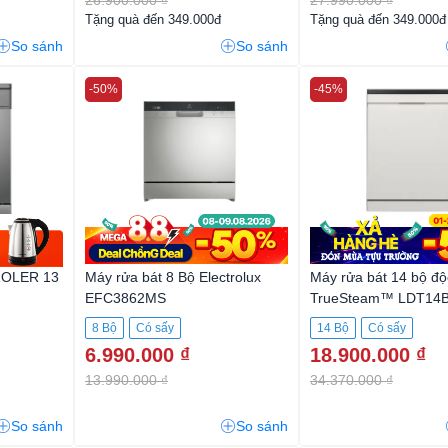
Tặng quà đến 349.000đ
Tặng quà đến 349.000đ
So sánh
So sánh
-50%
-45%
 ROLER 13
Máy rửa bát 8 Bộ Electrolux
Máy rửa bát 14 bộ độ
EFC3862MS
TrueSteam™ LDT14
8 Bộ
Có sấy
14 Bộ
Có sấy
6.990.000 ₫
18.900.000 ₫
13.990.000 ₫
34.370.000 ₫
So sánh
So sánh