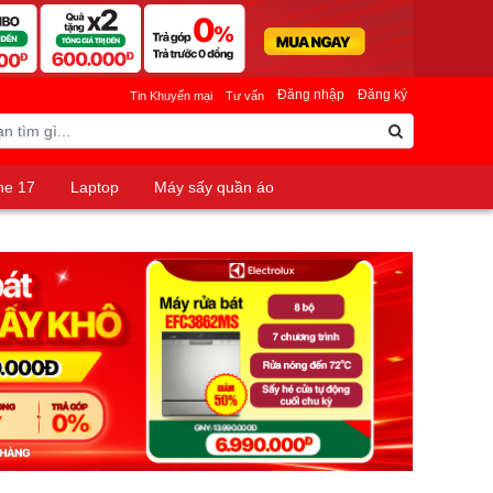
Đăng nhập
Đăng ký
Tin Khuyến mại
Tư vấn
ne 17
Laptop
Máy sấy quần áo