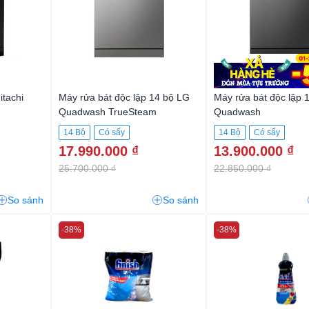
itachi
Máy rửa bát độc lập 14 bộ LG
Máy rửa bát độc lập 
Quadwash TrueSteam
Quadwash
LDT14SVA4.APYPEVN
LDN14BLA5.ABMPE
14 Bộ
Có sấy
14 Bộ
Có sấy
17.990.000 ₫
13.900.000 ₫
25.700.000 ₫
22.850.000 ₫
So sánh
So sánh
-38%
-38%