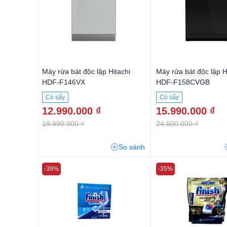
Máy rửa bát độc lập Hitachi
Máy rửa bát độc lập H
HDF-F146VX
HDF-F158CVGB
Có sấy
Có sấy
12.990.000 ₫
15.990.000 ₫
19.990.000 ₫
24.600.000 ₫
So sánh
-39%
-35%