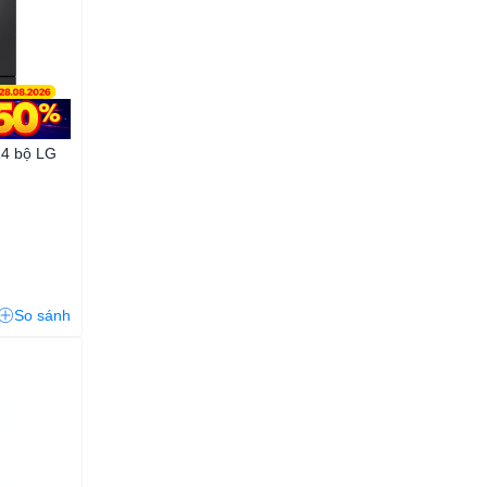
14 bộ LG
VN
So sánh