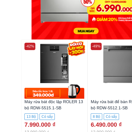
-42%
-49%
Máy rửa bát độc lập ROLER 13
Máy rửa bát để bàn 
bộ RDW-5515.1-SB
bộ RDW-5512.1-SB
13 Bộ
Có sấy
8 Bộ
Có sấy
7.990.000 ₫
6.490.000 ₫
13.990.000 ₫
12.900.000 ₫