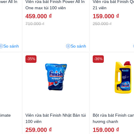
wer All In
Viên rửa bát Finish Power All In
Viên rửa bát Finish Q
One max túi 100 viên
21 viên
459.000 ₫
159.000 ₫
710.000 ₫
250.000 ₫
So sánh
So sánh
-35%
-36%
timate
Viên rửa bát Finish Nhật Bản túi
Bột rửa bát Finish ca
100 viên
hương chanh
259.000 ₫
159.000 ₫