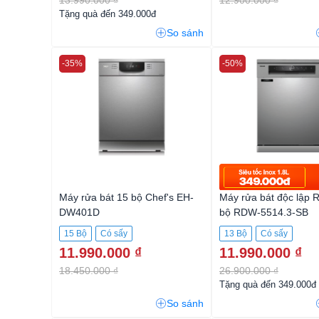
Tặng quà đến 349.000đ
So sánh
-35%
-50%
Máy rửa bát 15 bộ Chef's EH-
Máy rửa bát độc lập
DW401D
bộ RDW-5514.3-SB
15 Bộ
Có sấy
13 Bộ
Có sấy
11.990.000 ₫
11.990.000 ₫
18.450.000 ₫
26.900.000 ₫
Tặng quà đến 349.000đ
So sánh