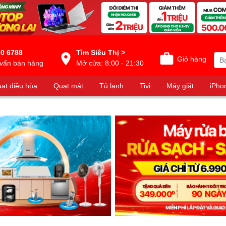
0 6788
Tìm Siêu Thị >
Giỏ hàng
vấn bán hàng
Mở cửa: 8:00 - 21:30
ạt điều hòa
Quạt mát
Tủ lạnh
Tivi
Máy giặt
iPho