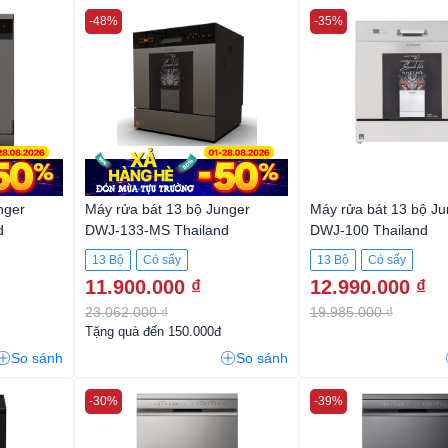
-48%
-35%
nger
Máy rửa bát 13 bộ Junger
Máy rửa bát 13 bộ Ju
d
DWJ-133-MS Thailand
DWJ-100 Thailand
13 Bộ
Có sấy
13 Bộ
Có sấy
11.900.000 ₫
12.990.000 ₫
23.062.000 ₫
19.985.000 ₫
Tặng quà đến 150.000đ
So sánh
So sánh
-30%
-39%