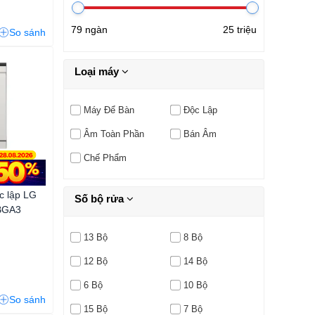
79 ngàn
25 triệu
So sánh
Loại máy
Máy Để Bàn
Độc Lập
Âm Toàn Phần
Bán Âm
Chế Phẩm
c lập LG
Số bộ rửa
BGA3
13 Bộ
8 Bộ
12 Bộ
14 Bộ
6 Bộ
10 Bộ
So sánh
15 Bộ
7 Bộ