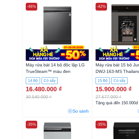
-46%
-42%
Máy rửa bát 14 bộ độc lập LG
Máy rửa bát 15 bộ Ju
TrueSteam™ màu đen
DWJ-163-MS Thailan
LDT14BLA4
14 Bộ
Có sấy
15 Bộ
Có sấy
16.480.000 ₫
15.900.000 ₫
30.540.000 ₫
27.677.000 ₫
Tặng quà đến 150.000đ
So sánh
-35%
-35%