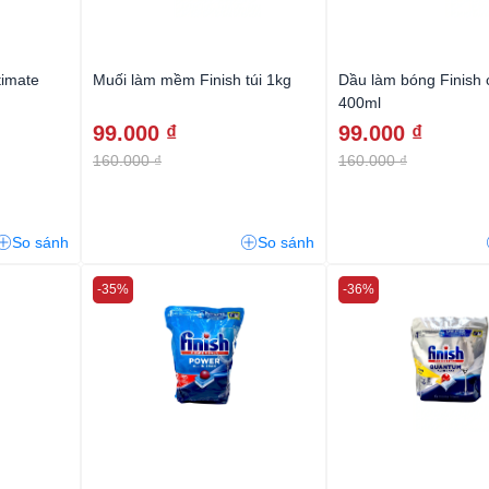
timate
Muối làm mềm Finish túi 1kg
Dầu làm bóng Finish 
400ml
99.000 ₫
99.000 ₫
160.000 ₫
160.000 ₫
So sánh
So sánh
-35%
-36%