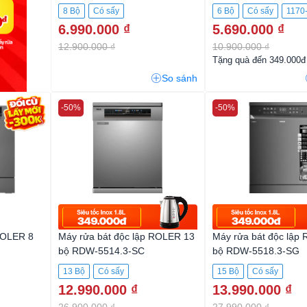
8 Bộ
Có sấy
6 Bộ
Có sấy
1170
6.990.000 ₫
5.690.000 ₫
12.900.000 ₫
10.900.000 ₫
Tặng quà đến 349.000đ
So sánh
-50%
-50%
ROLER 8
Máy rửa bát độc lập ROLER 13
Máy rửa bát độc lập
bộ RDW-5514.3-SC
bộ RDW-5518.3-SG
13 Bộ
Có sấy
15 Bộ
Có sấy
12.990.000 ₫
13.990.000 ₫
26.900.000 ₫
27.990.000 ₫