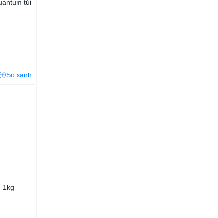
uantum túi
So sánh
n 1kg