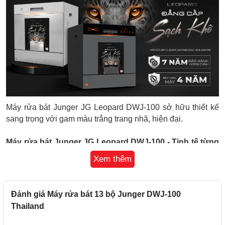
Máy rửa bát Junger JG Leopard DWJ-100 sở hữu thiết kế
sang trọng với gam màu trắng trang nhã, hiện đại.
Máy rửa bát Junger JG Leopard DWJ-100 - Tinh tế từng
chi tiết
Xem thêm
Junger Leopard DWJ-100 là dòng sản phẩm máy rửa bát
với thiết kế đặc biệt có thể lắp đặt độc lập hoặc âm tủ, gam
màu trắng trang nhã, hòa hợp với mọi phong cách nội thất,
Đánh giá Máy rửa bát 13 bộ Junger DWJ-100
góp phần tô điểm thêm vẻ đẹp cho không gian, mang đến
Thailand
sự tiện nghi và đẳng cấp cho phòng bếp gia đình.