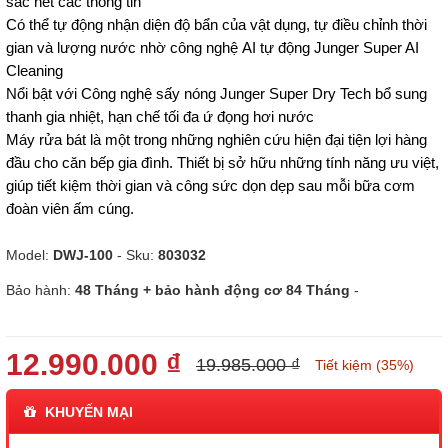
sắc nét các thông tin
Có thể tự động nhận diện độ bẩn của vật dụng, tự điều chỉnh thời
gian và lượng nước nhờ công nghệ AI tự động Junger Super AI
Cleaning
Nổi bật với Công nghệ sấy nóng Junger Super Dry Tech bổ sung
thanh gia nhiệt, hạn chế tối đa ứ đọng hơi nước
Máy rửa bát là một trong những nghiên cứu hiện đại tiện lợi hàng
đầu cho căn bếp gia đình. Thiết bị sở hữu những tính năng ưu việt,
giúp tiết kiệm thời gian và công sức dọn dẹp sau mỗi bữa cơm
đoàn viên ấm cúng.
Model:
DWJ-100
- Sku:
803032
Bảo hành:
48 Tháng + bảo hành động cơ 84 Tháng
-
12.990.000 ₫
19.985.000 ₫
Tiết kiệm (35%)
KHUYẾN MẠI