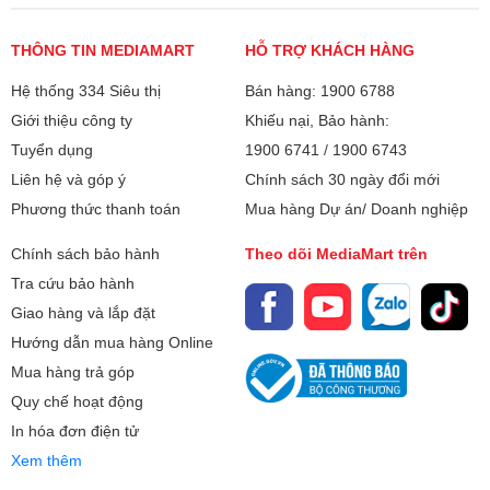
nhiều dụng cụ nấu nướng
Tự ngắt khi không có nước đầu vào
THÔNG TIN MEDIAMART
HỖ TRỢ KHÁCH HÀNG
3 giá để đồ
3. Chất liệu cao cấp - Bền bỉ theo thời gian
Hệ thống 334 Siêu thị
Bán hàng: 1900 6788
Có giỏ chứa muỗng, dao kéo
Máy rửa bát Junger JG Leopard DWJ-100 có khoang
Giới thiệu công ty
Khiếu nại, Bảo hành:
máy Inox 304 có khả năng chống oxy hóa trong môi trường
Ngăn chứa chất làm bóng
hơi nước, dễ dàng vệ sinh, bền bỉ và khả năng kháng
Tuyển dụng
1900 6741
/
1900 6743
Ngăn chứa chất tẩy rửa
khuẩn.
Liên hệ và góp ý
Chính sách 30 ngày đổi mới
Bảo hành
Phương thức thanh toán
Mua hàng Dự án/ Doanh nghiệp
48 Tháng + bảo hành động cơ 84
Tháng
Chính sách bảo hành
Theo dõi MediaMart trên
Tra cứu bảo hành
Xuất xứ
Thái Lan
Giao hàng và lắp đặt
Hướng dẫn mua hàng Online
Mua hàng trả góp
Quy chế hoạt động
In hóa đơn điện tử
Xem thêm
Khoang máy được làm từ Inox 304 chống oxy hóa