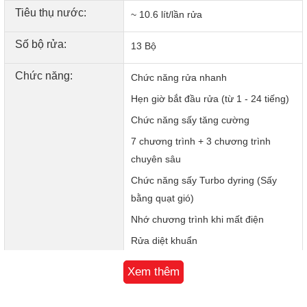
kế có sức chứa lên tới 12-13 bộ bát đĩa Châu Âu tương
Tiêu thụ nước:
~ 10.6 lít/lần rửa
đương 3-4 bữa ăn của gia đình Việt. Kèm theo đó là 3 giá
đỡ linh hoạt giúp dễ dàng xếp và dỡ bát đĩa trong quá trình
Số bộ rửa:
13 Bộ
sử dụng:
1 giá để xoong nồi, bát đĩa to
Chức năng:
Chức năng rửa nhanh
1 giá để bát, đĩa nhỏ
1 giỏ để thìa, đũa, đồ sắc nhọn
Hẹn giờ bắt đầu rửa (từ 1 - 24 tiếng)
Chức năng sấy tăng cường
7 chương trình + 3 chương trình
chuyên sâu
Chức năng sấy Turbo dyring (Sấy
bằng quạt gió)
Nhớ chương trình khi mất điện
Rửa diệt khuẩn
Chức năng ECO
Xem thêm
Tính năng an toàn chống tràn - báo rò
DWJ-100 có dung tích lên tới 12-13 bộ Châu Âu, tương
rỉ nước- khóa trẻ em
đương 3-4 bữa ăn Việt với 3 giá đỡ linh hoạt thoải mái xếp