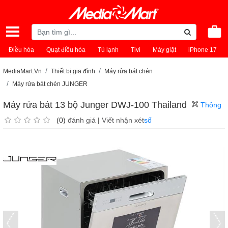
Điều hòa
Quạt điều hòa
Tủ lạnh
Tivi
Máy giặt
iPhone 17
MediaMart.Vn
Thiết bị gia đình
Máy rửa bát chén
Máy rửa bát chén JUNGER
Máy rửa bát 13 bộ Junger DWJ-100 Thailand
Thông
(0)
đánh giá
|
Viết nhận xét
số