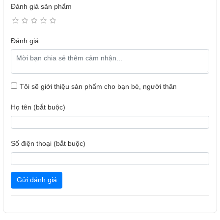
Đánh giá sản phẩm
Đánh giá
Tôi sẽ giới thiệu sản phẩm cho bạn bè, người thân
Họ tên (bắt buộc)
DWJ-100 với kích thước nhỏ gọn, có thể lắp âm tủ hoặc để
độc lập phù hợp với mọi gian bếp
Số điện thoại (bắt buộc)
1. Bảng điều khiển cảm ứng - Màn LED hiển thị
Máy rửa bát DWJ-100 được trang bị bảng điều khiển cảm
Gửi đánh giá
ứng trực quan, dễ hiểu với màn hình LED hiển thị rõ ràng
thông tin về chương trình, tính năng và các thông báo trong
quá trình sử dụng máy. Đồng thời, các thông tin và thời gian
còn lại của chương trình đang chạy, chỉ số muối, chất làm