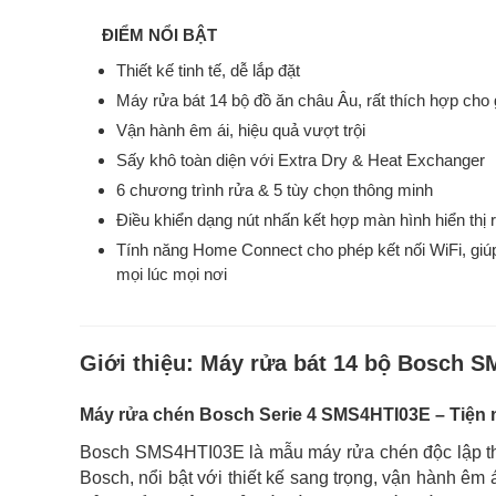
ĐIỂM NỔI BẬT
Thiết kế tinh tế, dễ lắp đặt
Máy rửa bát 14 bộ đồ ăn châu Âu, rất thích hợp cho 
Vận hành êm ái, hiệu quả vượt trội
Sấy khô toàn diện với Extra Dry & Heat Exchanger
6 chương trình rửa & 5 tùy chọn thông minh
Điều khiển dạng nút nhấn kết hợp màn hình hiển thị 
Tính năng Home Connect cho phép kết nối WiFi, giú
mọi lúc mọi nơi
Giới thiệu:
Máy rửa bát 14 bộ Bosch S
Máy rửa chén Bosch Serie 4 SMS4HTI03E – Tiện n
Bosch SMS4HTI03E là mẫu máy rửa chén độc lập thu
Bosch, nổi bật với thiết kế sang trọng, vận hành êm