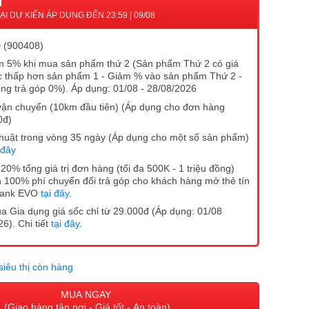
I
I DỰ KIẾN ÁP DỤNG ĐẾN 23:59 | 09/08
 (900408)
 5% khi mua sản phẩm thứ 2 (Sản phẩm Thứ 2 có giá
 thấp hơn sản phẩm 1 - Giảm % vào sản phẩm Thứ 2 -
ng trả góp 0%). Áp dụng: 01/08 - 28/08/2026
vận chuyển (10km đầu tiên) (Áp dụng cho đơn hàng
0đ)
ĩ thuật trong vòng 35 ngày (Áp dụng cho một số sản phẩm)
 đây
20% tổng giá trị đơn hàng (tối đa 500K - 1 triệu đồng)
 100% phí chuyển đổi trả góp cho khách hàng mở thẻ tín
Bank EVO
tại đây
.
 Gia dụng giá sốc chỉ từ 29.000đ (Áp dụng: 01/08
6). Chi tiết
tại đây
.
siêu thị còn hàng
MUA NGAY
(Giao hàng tận nơi - Giá tốt - An toàn)