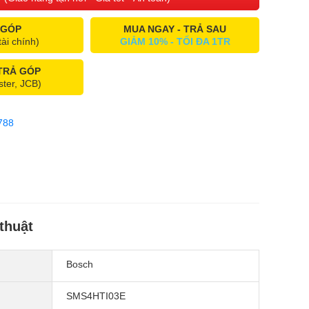
 GÓP
MUA NGAY - TRẢ SAU
tài chính)
GIẢM 10% - TỐI ĐA 1TR
 TRẢ GÓP
ster, JCB)
788
thuật
Bosch
SMS4HTI03E