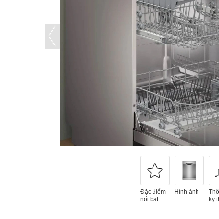
Đặc điểm
Hình ảnh
Thô
nổi bật
kỹ t