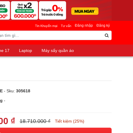
Đăng nhập
Đăng ký
Tin Khuyến mại
Tư vấn
ne 17
Laptop
Máy sấy quần áo
3E
- Sku:
305618
ng
-
00 ₫
18.710.000 ₫
Tiết kiệm (25%)