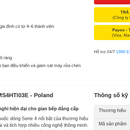
TRẢ
(Công ty 
gia đình có từ 4–6 thành viên
Payoo -
(Visa, Ma
Hỗ trợ 24/7:
1900 6
rõ ràng
p bạn điều khiển và giám sát máy rửa chén
MS4HTI03E - Poland
Thông số kỹ 
ghi hiện đại cho gian bếp đẳng cấp
Thương hiệu
ộc dòng Serie 4 nổi bật của thương hiệu
Mã sản phẩm
 ái và tích hợp nhiều công nghệ thông minh.