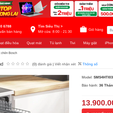
0 6788
Tìm Siêu Thị >
Giỏ hàng
vấn bán hàng
Mở cửa: 8:00 - 21:30
ạt điều hòa
Quạt mát
Tủ lạnh
Tivi
Máy giặt
iPho
t chén Bosch
nd
(0)
đánh giá
|
Viết nhận xét
Thông số
Model:
SMS4HTI0
Bảo hành:
36 Thá
13.900.0