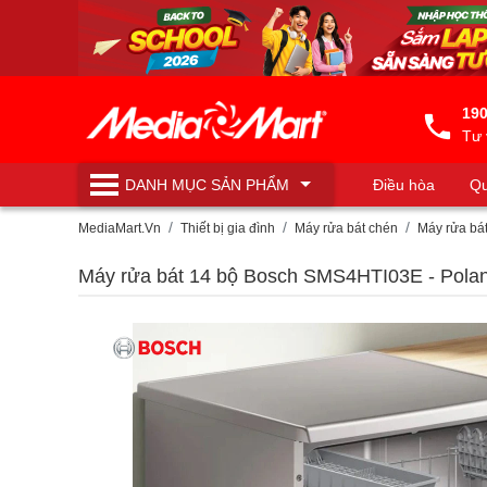
190
Tư 
DANH MỤC
SẢN PHẨM
Điều hòa
Qu
Máy lọc nước
MediaMart.Vn
Thiết bị gia đình
Máy rửa bát chén
Máy rửa bá
Máy rửa bát 14 bộ Bosch SMS4HTI03E - Pola