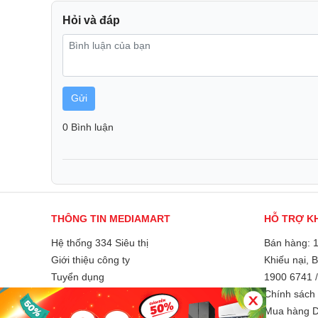
Khay dưới: Dành cho nồi, chảo và bát đĩa lớn, đi kè
Hỏi và đáp
Gửi
0 Bình luận
THÔNG TIN MEDIAMART
HỖ TRỢ K
Hệ thống 334 Siêu thị
Bán hàng: 
Giới thiệu công ty
Khiếu nại, 
Tuyển dụng
1900 6741
Liên hệ và góp ý
Chính sách 
Phương thức thanh toán
Mua hàng D