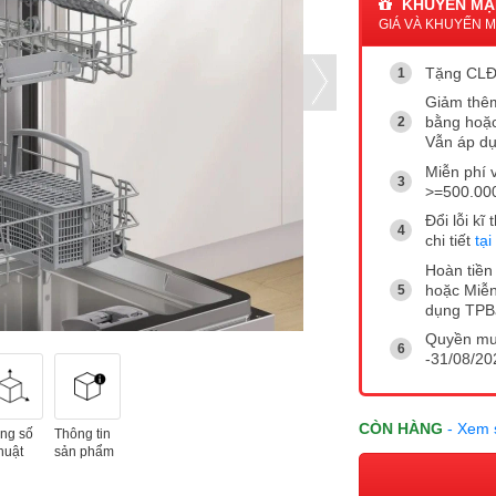
KHUYẾN MẠ
GIÁ VÀ KHUYẾN MẠ
Tặng CLĐ
Giảm thêm
bằng hoặc
Vẫn áp dụ
Miễn phí 
>=500.00
Đổi lỗi k
chi tiết
tại
Hoàn tiền 
hoặc Miễn
dụng TP
Quyền mua
-31/08/202
CÒN HÀNG
- Xem 
ng số
Thông tin
huật
sản phẩm