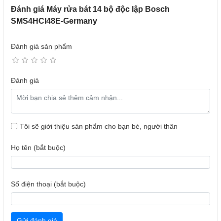
Đánh giá Máy rửa bát 14 bộ độc lập Bosch
SMS4HCI48E-Germany
Đánh giá sản phẩm
Đánh giá
Extra Dry: Sấy tăng cường
Tôi sẽ giới thiệu sản phẩm cho bạn bè, người thân
Chương trình diệt khuẩn của SMS4HCI48E sẽ tăng nhiệt
độ ở chu trình xả cuối cùng lên 70ºC và kéo dài trong 10
Họ tên (bắt buộc)
phút. Chương trình diệt khuẩn sẽ phù hợp với người sử
dụng ngạy cảm.
Số điện thoại (bắt buộc)
Gửi đánh giá