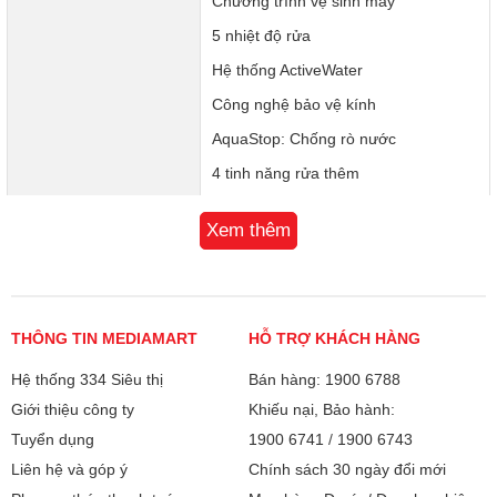
Chương trình vệ sinh máy
5 nhiệt độ rửa
Hệ thống ActiveWater
Công nghệ bảo vệ kính
AquaStop: Chống rò nước
4 tinh năng rửa thêm
Chương trình phù hợp
Động cơ EcoSilence
Việc lựa chọn chương trình phù hợp không phải lúc nào
Xem thêm
Cảm biến độ bẩn nước, cảm biến tải
cũng dễ dàng. Với tính năng Easy Start mội việc thật đơn
giản. Bạn chỉ cần nhập số lượng bát đĩa và mức độ bẩn,
Công nghệ trao đổi nhiệt
ứng dụng sẽ đưa cho bạn đề xuất chương trình rửa phù
Bộ lọc 3 lớp
hợp nhất để tối ưu hóa chu trình rửa bát
THÔNG TIN MEDIAMART
HỖ TRỢ KHÁCH HÀNG
Khóa trẻ em
Hệ thống 334 Siêu thị
Hỗ trợ phân phối viên rửa
Bán hàng: 1900 6788
Giới thiệu công ty
Khiếu nại, Bảo hành:
Chu trình đang chạy thực
Tuyển dụng
1900 6741
/
1900 6743
Chương trình yên lặng
Liên hệ và góp ý
Chính sách 30 ngày đổi mới
Công nghệ và cảm biến