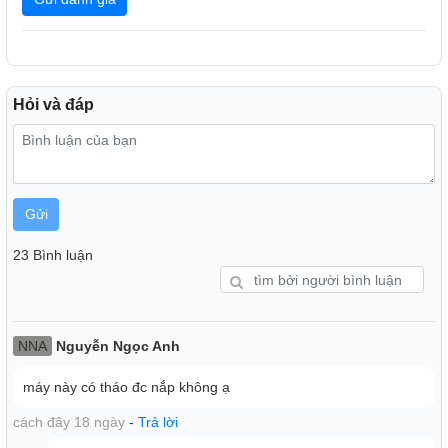
Hỏi và đáp
Hẹn giờ bật
Thời gian hẹn giờ lên tới 1-24 tiếng đồng hồ giúp bạn xử lý
việc rửa bát dễ dàng, rửa bát trong thời gian bạn đi làm
Gửi
hoặc trước khi bạn trở lại nhà.
23 Bình luận
NNA
Nguyễn Ngọc Anh
máy này có tháo đc nắp không ạ
cách đây 18 ngày
-
Trả lời