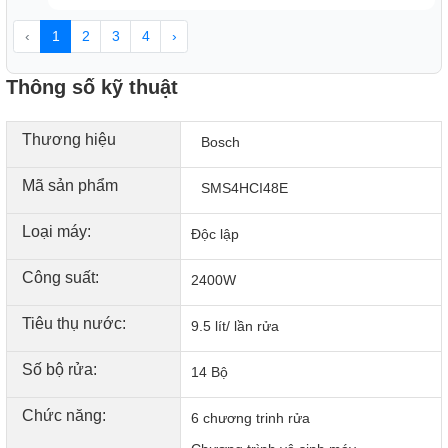
‹
1
2
3
4
›
Thông số kỹ thuật
Thương hiệu
Bosch
Tiêu thụ năng lượng như bạn mong muốn
Chức năng FlexStart của Home Connect cho phép các thiết
Mã sản phẩm
SMS4HCI48E
bị gia dụng Bosch tiết kiệm năng lượng hơn. Ví dụ bạn sử
dụng hệ thống quản lý năng lượng dựa trên EEBUS cho
Loại máy:
Độc lập
kết nối mạng và hệ thống điện của bạn và đặt mức mong
muốn tiêu thụ điện. Hệ thống sẽ tự động tìm kiếm mạng
Công suất:
2400W
điện phù hợp và rẻ nhất với thiết bị của bạn
Tiêu thụ nước:
9.5 lít/ lần rửa
Số bộ rửa:
14 Bộ
Chức năng:
6 chương trinh rửa