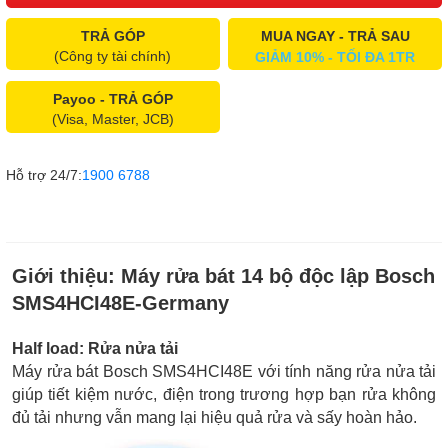
TRẢ GÓP
MUA NGAY - TRẢ SAU
(Công ty tài chính)
GIẢM 10% - TỐI ĐA 1TR
Payoo - TRẢ GÓP
(Visa, Master, JCB)
Hỗ trợ 24/7:
1900 6788
Giới thiệu:
Máy rửa bát 14 bộ độc lập Bosch
SMS4HCI48E-Germany
Half load: Rửa nửa tải
Máy rửa bát Bosch SMS4HCI48E với tính năng rửa nửa tải
giúp tiết kiệm nước, điện trong trương hợp bạn rửa không
đủ tải nhưng vẫn mang lại hiệu quả rửa và sấy hoàn hảo.