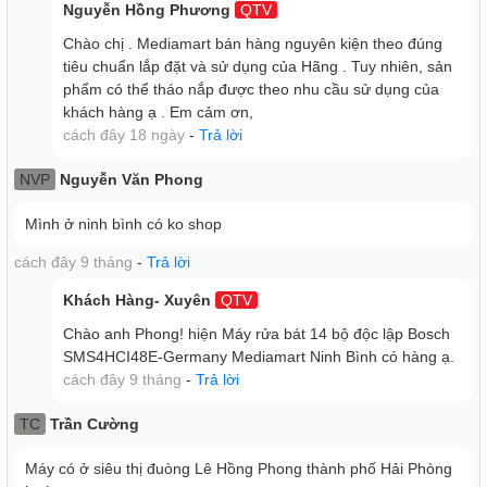
Nguyễn Hồng Phương
QTV
Chào chị . Mediamart bán hàng nguyên kiện theo đúng
tiêu chuẩn lắp đặt và sử dụng của Hãng . Tuy nhiên, sản
phẩm có thể tháo nắp được theo nhu cầu sử dụng của
khách hàng ạ . Em cảm ơn,
cách đây 18 ngày
-
Trả lời
TIỆN NGHI VÀ THƯ GIÃN
NVP
Nguyễn Văn Phong
Rackmatic: Khay điều chỉnh 3 nấc tới 5cm
Mình ở ninh bình có ko shop
Hệ thống điều chỉnh khay trên 3 tầng RackMatic, phục vụ
phù hợp với nhu cầu rửa hiện đại. Hệ thống cho phép bạn
cách đây 9 tháng
-
Trả lời
đặt giỏ trên ở 3 vị trí khác nhau và vị trí đã chọn có thể dễ
Khách Hàng- Xuyên
QTV
dàng thay đổi ngay cả khi đầy tải. Tăng không gian sử dụng
cho rổ dưới
Chào anh Phong! hiện Máy rửa bát 14 bộ độc lập Bosch
SMS4HCI48E-Germany Mediamart Ninh Bình có hàng ạ.
cách đây 9 tháng
-
Trả lời
TC
Trần Cường
Máy có ở siêu thị đuòng Lê Hồng Phong thành phố Hải Phòng