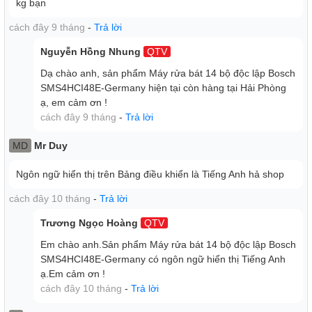
kg bạn
cách đây 9 tháng
-
Trả lời
Nguyễn Hồng Nhung
QTV
Dạ chào anh, sản phẩm Máy rửa bát 14 bộ độc lập Bosch
SMS4HCI48E-Germany hiện tại còn hàng tại Hải Phòng
ạ, em cảm ơn !
Auto 45º-65º: Chương trình tự động cho kết quả tốt
cách đây 9 tháng
-
Trả lời
nhất
Lượng nước, nhiệt độ của nước và thời gian xả cảu máy
MD
Mr Duy
SMS4HCI48E được xác định chính xác nhờ cảm biến độ
Ngôn ngữ hiển thị trên Bảng điều khiển là Tiếng Anh hả shop
bẩn của bát đĩa. Chương trình này giúp máy đặt hiệu quả
rửa cao nhất và cũng tiết kiệm thời gian và năng lượng
cách đây 10 tháng
-
Trả lời
Trương Ngọc Hoàng
QTV
Em chào anh.Sản phẩm Máy rửa bát 14 bộ độc lập Bosch
SMS4HCI48E-Germany có ngôn ngữ hiển thị Tiếng Anh
ạ.Em cảm ơn !
cách đây 10 tháng
-
Trả lời