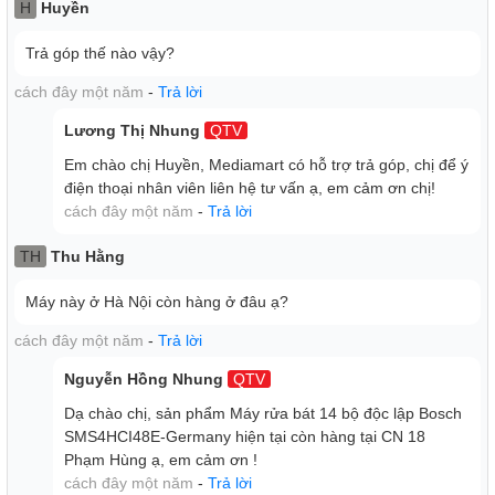
H
Huyền
Trả góp thế nào vậy?
cách đây một năm
-
Trả lời
Lương Thị Nhung
QTV
Em chào chị Huyền, Mediamart có hỗ trợ trả góp, chị để ý
KẾT NỐI INTERNET
điện thoại nhân viên liên hệ tư vấn ạ, em cảm ơn chị!
MÁY RỬA BÁT CUNG CẤP THÔNG TIN CẬP NHẬT
cách đây một năm
-
Trả lời
CHO BẠN
Ngồi đợi máy rửa bát hoàn thành chu trình chạy sẽ mất thời
TH
Thu Hằng
gian và mệt mỏi. Với homeconnect mọi chuyện thật dễ
dàng. Theo yêu cầu, thông báo sẽ được gửi từ máy rửa bát
Máy này ở Hà Nội còn hàng ở đâu ạ?
SMS4HCI48E tới điện thoại hoặc máy tính bảng của bạn.
cách đây một năm
-
Trả lời
Nguyễn Hồng Nhung
QTV
Dạ chào chị, sản phẩm Máy rửa bát 14 bộ độc lập Bosch
SMS4HCI48E-Germany hiện tại còn hàng tại CN 18
Phạm Hùng ạ, em cảm ơn !
cách đây một năm
-
Trả lời