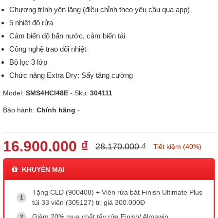
Chương trình yên lặng (điều chỉnh theo yêu cầu qua app)
5 nhiệt độ rửa
Cảm biến độ bẩn nước, cảm biến tải
Công nghệ trao đổi nhiệt
Bộ lọc 3 lớp
Chức năng Extra Dry: Sấy tăng cường
Model:
SMS4HCI48E
- Sku:
304111
Bảo hành:
Chính hãng
-
16.900.000 ₫
28.170.000 ₫
Tiết kiệm (40%)
KHUYẾN MẠI
Tặng CLĐ (900408) + Viên rửa bát Finish Ultimate Plus
túi 33 viên (305127) trị giá 300.000Đ
Giảm 20% mua chất tẩy rửa Finish/ Almawin