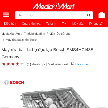
Điều hòa
Quạt điều hòa
Tủ lạnh
Tivi
Máy giặt
iPhone 17
MediaMart.Vn
Thiết bị gia đình
Máy rửa bát chén
Máy rửa bát chén Bosch
Máy rửa bát 14 bộ độc lập Bosch SMS4HCI48E-
Germany
(1)
đánh giá
|
Viết nhận xét
Thông số