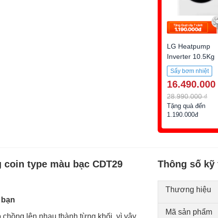
LG Heatpump
Inverter 10.5Kg
DVHP50W
Sấy bơm nhiệt
16.490.000
28.990.000 ₫
Tặng quà đến
1.190.000đ
g coin type màu bạc CDT29
Thông số kỹ 
Thương hiệu
 bạn
Mã sản phẩm
chồng lên nhau thành từng khối, vì vậy