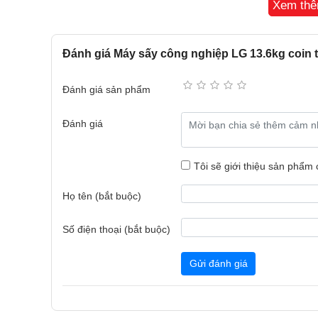
Xem th
Cửa thích ứng dễ dàng với nhu cầu của bạn
Đánh giá Máy sấy công nghiệp LG 13.6kg coin
Tùy vào cách bố trí tiệm hay sở thích cá nhân của 
mở sang trái hoặc phải để tận dụng tối đa không gian
Đánh giá sản phẩm
Đánh giá
Tôi sẽ giới thiệu sản phẩm
Họ tên (bắt buộc)
Số điện thoại (bắt buộc)
Gửi đánh giá