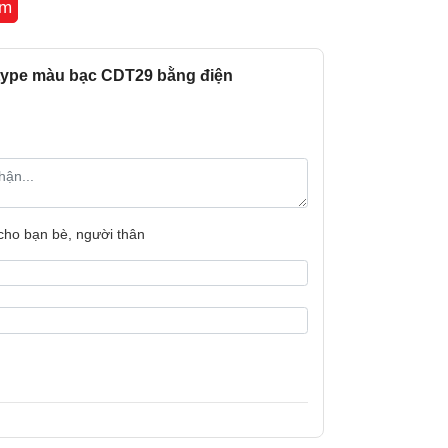
êm
 type màu bạc CDT29 bằng điện
bạn, bạn có thể dễ dàng chuyển hướng cửa
 bạn có.
 cho bạn bè, người thân