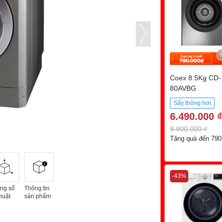
Coex 8.5Kg CD-
80AVBG
Sấy thông hơi
6.490.000 ₫
8.5 kg
9.900.000 ₫
Tặng quà đến 790
-43%
ng số
Thông tin
huật
sản phẩm