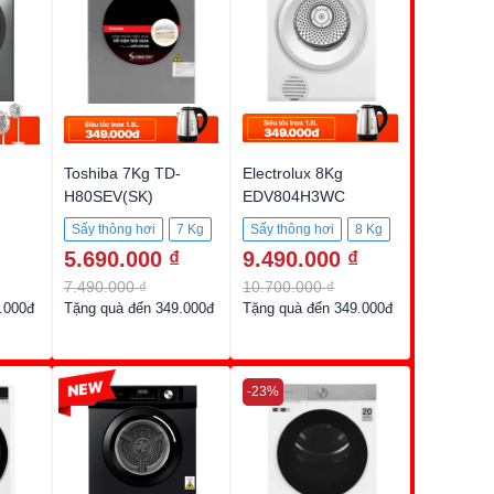
Toshiba 7Kg TD-
Electrolux 8Kg
H80SEV(SK)
EDV804H3WC
Sấy thông hơi
7 Kg
Sấy thông hơi
8 Kg
5.690.000 ₫
9.490.000 ₫
7.490.000 ₫
10.700.000 ₫
.000đ
Tặng quà đến 349.000đ
Tặng quà đến 349.000đ
-1%
-23%