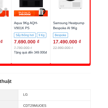
Aqua 9Kg AQH-
Samsung Heatpump
V901K PS
Bespoke AI 9Kg
DV90BB9440GHSV
Sấy thông hơi
9 Kg
Bespoke
 ₫
7.690.000 ₫
17.490.000 ₫
Sấy bơm nhiệt
7.790.000 ₫
22.990.000 ₫
9 Kg
Tặng quà đến 349.000đ
thuật
LG
CDT29MUOES