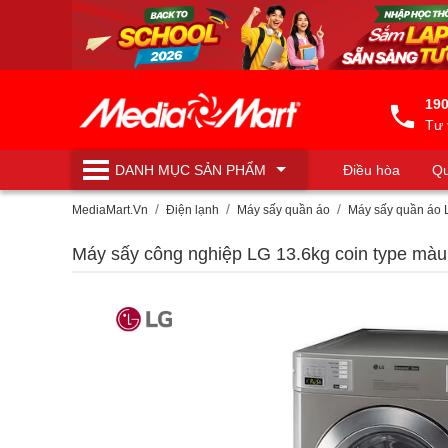
190
Tư 
DANH MỤC
SẢN PHẨM
Điều hòa
Qu
Máy lọc nước
MediaMart.Vn
Điện lạnh
Máy sấy quần áo
Máy sấy quần áo 
Máy sấy công nghiệp LG 13.6kg coin type mà