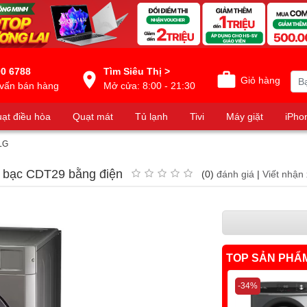
0 6788
Tìm Siêu Thị >
Giỏ hàng
vấn bán hàng
Mở cửa: 8:00 - 21:30
ạt điều hòa
Quạt mát
Tủ lạnh
Tivi
Máy giặt
iPho
LG
u bạc CDT29 bằng điện
(0)
đánh giá
|
Viết nhận 
TOP SẢN PHẨ
-34%