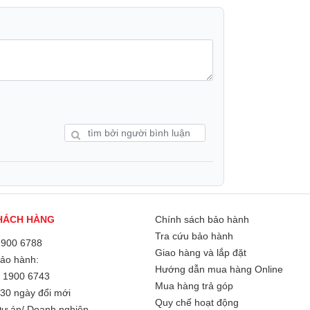
eo dõi độ ẩm của quần áo và điều chỉnh
ỗi lần sử dụng.
HÁCH HÀNG
Chính sách bảo hành
Tra cứu bảo hành
1900 6788
Giao hàng và lắp đặt
Bảo hành:
Hướng dẫn mua hàng Online
/
1900 6743
Mua hàng trả góp
30 ngày đổi mới
Quy chế hoạt động
ự án/ Doanh nghiệp