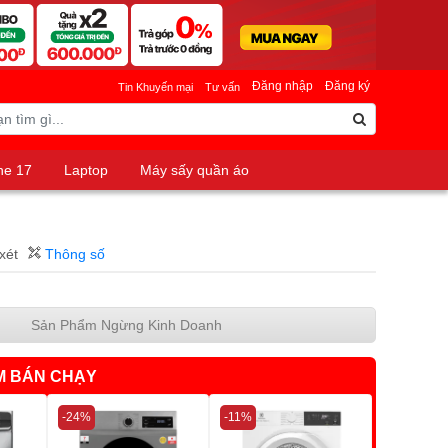
Đăng nhập
Đăng ký
Tin Khuyến mại
Tư vấn
ne 17
Laptop
Máy sấy quần áo
xét
Thông số
Sản Phẩm Ngừng Kinh Doanh
M BÁN CHẠY
-24%
-11%