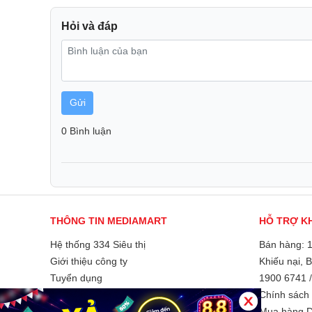
Hỏi và đáp
Cảm biến tự động để có mức độ khô hoàn hảo
Cảm biến điện cực của Cảm biến Sấy khô tự động th
tổng thời gian sấy nhằm mang lại kết quả tuyệt vời m
Gửi
0 Bình luận
THÔNG TIN MEDIAMART
HỖ TRỢ K
Hệ thống 334 Siêu thị
Bán hàng: 
Giới thiệu công ty
Khiếu nại, 
Tuyển dụng
1900 6741
Liên hệ và góp ý
Chính sách 
Sửa chữa dễ dàng và không phiền phức
Phương thức thanh toán
Mua hàng D