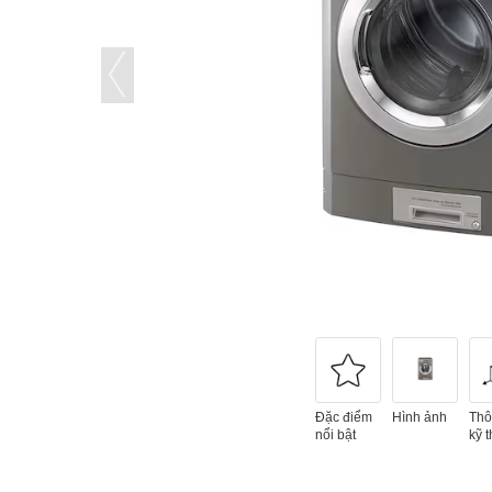
Đặc điểm
Hình ảnh
Thô
nổi bật
kỹ t