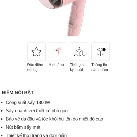
Đặc điểm
Hình ảnh
Thông số
Thông tin
nổi bật
kỹ thuật
sản phẩm
ĐIỂM NỔI BẬT
Công suất sấy 1800W
Sấy nhanh với thiết kế nhỏ gọn
Bảo vệ da đầu và tóc khỏi hư tổn do nhiệt độ cao
Nút bấm sấy mát
Thiết kế thời trang và đơn giản