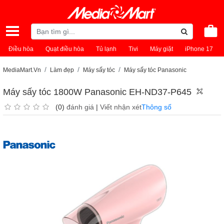
Điều hòa
Quạt điều hòa
Tủ lạnh
Tivi
Máy giặt
iPhone 17
MediaMart.Vn
Làm đẹp
Máy sấy tóc
Máy sấy tóc Panasonic
Máy sấy tóc 1800W Panasonic EH-ND37-P645
(0)
đánh giá
|
Viết nhận xét
Thông số