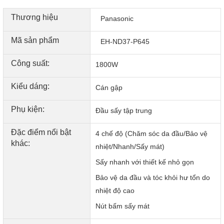
Thương hiệu
Panasonic
Mã sản phẩm
EH-ND37-P645
Công suất:
1800W
Kiểu dáng:
Cán gập
Phụ kiện:
Đầu sấy tập trung
Đặc điểm nổi bật
4 chế độ (Chăm sóc da đầu/Bảo vệ
khác:
nhiệt/Nhanh/Sấy mát)
Sấy nhanh với thiết kế nhỏ gọn
Bảo vệ da đầu và tóc khỏi hư tổn do
nhiệt độ cao
Thiết kế mang đến sự tiện lợi
Nút bấm sấy mát
Tóc vào nếp nhờ luồng khí lạnh
Nút bấm sấy lạnh tạo luồng khí lạnh chỉ với một lần nhấn.