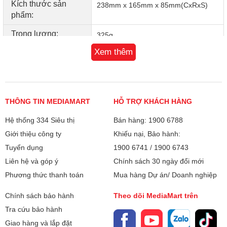
Kích thước sản
238mm x 165mm x 85mm(CxRxS)
Sử dụng chế độ này để duy trì kiểu tóc mong muốn với
phẩm:
luồng khí lạnh.
Trọng lượng:
325g
Xem thêm
Xuất xứ
Trung Quốc
THÔNG TIN MEDIAMART
HỖ TRỢ KHÁCH HÀNG
Hệ thống 334 Siêu thị
Bán hàng: 1900 6788
Giới thiệu công ty
Khiếu nại, Bảo hành:
Tuyển dụng
1900 6741
/
1900 6743
Liên hệ và góp ý
Chính sách 30 ngày đổi mới
Phương thức thanh toán
Mua hàng Dự án/ Doanh nghiệp
Chính sách bảo hành
Theo dõi MediaMart trên
Tra cứu bảo hành
Giao hàng và lắp đặt