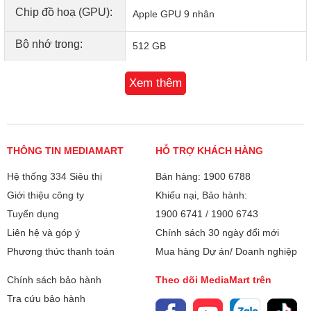
Chip đồ hoạ (GPU):
Apple GPU 9 nhân
Bộ nhớ trong:
512 GB
Thẻ nhớ ngoài:
Không
Xem thêm
Camera sau:
12 MP
Camera trước:
12 MP
THÔNG TIN MEDIAMART
HỖ TRỢ KHÁCH HÀNG
Tính năng camera:
Live Photos
Hệ thống 334 Siêu thị
Bán hàng: 1900 6788
Giới thiệu công ty
Video tua nhanh có chống rung
Khiếu nại, Bảo hành:
Tuyển dụng
1900 6741
/
1900 6743
HDR thông minh thế hệ 4
Liên hệ và góp ý
Chính sách 30 ngày đổi mới
Tự động lấy nét theo pha Focus
Phương thức thanh toán
Mua hàng Dự án/ Doanh nghiệp
Pixels
Định vị ảnh
Chính sách bảo hành
Theo dõi MediaMart trên
Tra cứu bảo hành
Tự động chống rung hình ảnh