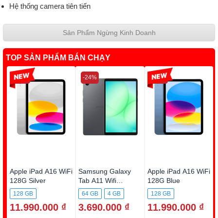
Hệ thống camera tiên tiến
Sản Phẩm Ngừng Kinh Doanh
TOP SẢN PHẨM BÁN CHẠY
-13%
-24%
-13%
Apple iPad A16 WiFi
Samsung Galaxy
Apple iPad A16 WiFi
128G Silver
Tab A11 Wifi
128G Blue
(4GB+64G) X133N
128 GB
64 GB
4 GB
128 GB
Xám
11.990.000 ₫
3.690.000 ₫
11.990.000 ₫