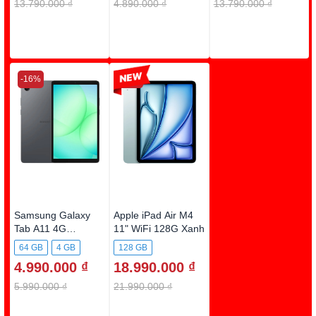
13.790.000 ₫
4.890.000 ₫
13.790.000 ₫
-16%
-13%
Samsung Galaxy
Apple iPad Air M4
Tab A11 4G
11" WiFi 128G Xanh
(4GB+64G) X135G
64 GB
4 GB
128 GB
Xám
4.990.000 ₫
18.990.000 ₫
5.990.000 ₫
21.990.000 ₫