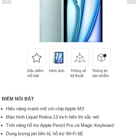
Đặc điểm
Hình ảnh
Thông số
Thông tin
nổi bật
kỹ thuật
sản phẩm
ĐIỂM NỔI BẬT
Hiệu năng mạnh mẽ với chip Apple M3
Màn hình Liquid Retina 13 inch hiển thị sắc nét
Tính năng hỗ trợ Apple Pencil Pro và Magic Keyboard
Dung lượng pin bền bỉ, hỗ trợ Wi-Fi 6E