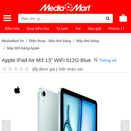
Điều hòa
Quạt điều hòa
Tủ lạnh
Tivi
Máy giặt
iPhone 17
MediaMart.Vn
Điện thoại - Máy tính bảng
Máy tính bảng
Máy tính bảng Apple
Apple iPad Air M3 13" WiFi 512G Blue
Thông số
(0)
đánh giá
|
Viết nhận xét