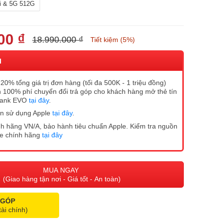
i & 5G 512G
00 ₫
18.990.000 ₫
Tiết kiệm (5%)
I
20% tổng giá trị đơn hàng (tối đa 500K - 1 triệu đồng)
 100% phí chuyển đổi trả góp cho khách hàng mở thẻ tín
Bank EVO
tại đây
.
n sử dụng Apple
tại đây
.
h hãng VN/A, bảo hành tiêu chuẩn Apple. Kiểm tra nguồn
ne chính hãng
tại đây
MUA NGAY
(Giao hàng tận nơi - Giá tốt - An toàn)
 GÓP
tài chính)