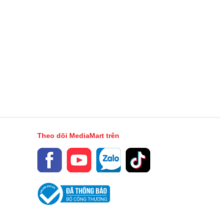
Toàn cảnh (Panorama)
Zoom kỹ thuật số
HDR
Tự động lấy nét (AF)
Góc rộng
Góc rộng
4K 2160p@60fps
Wifi & 5G
Theo dõi MediaMart trên
Face Time
Có
Dual-band
802.11 a/b/g/n/ac/ax