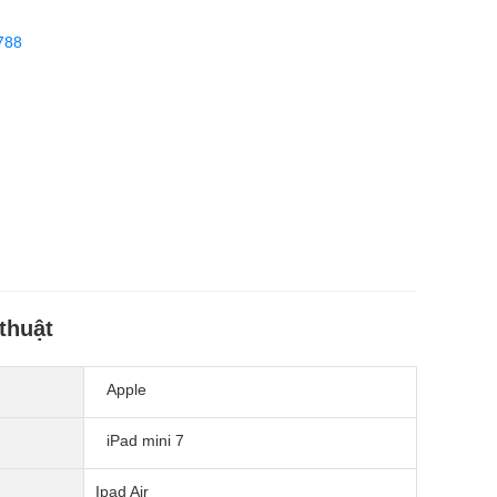
788
thuật
Apple
iPad mini 7
Ipad Air