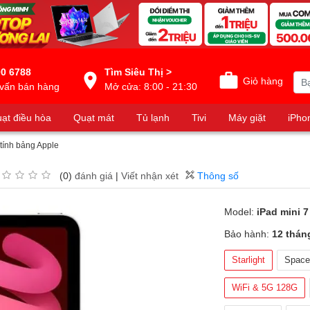
0 6788
Tìm Siêu Thị >
Giỏ hàng
vấn bán hàng
Mở cửa: 8:00 - 21:30
ạt điều hòa
Quạt mát
Tủ lạnh
Tivi
Máy giặt
iPho
tính bảng Apple
(0)
đánh giá
|
Viết nhận xét
Thông số
Model:
iPad mini 7
Bảo hành:
12 thán
Starlight
Space
WiFi & 5G 128G