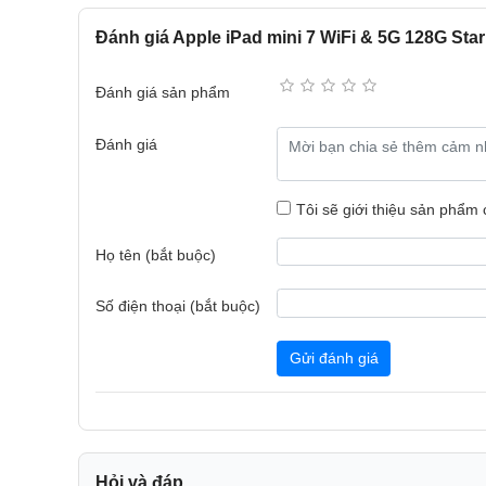
Đánh giá Apple iPad mini 7 WiFi & 5G 128G Star
Với kích thước 8.3 inch và khối lượng 293g, thiết bị 
phép người dùng sử dụng một tay thoải mái trong thời gi
Đánh giá sản phẩm
Viền máy được bo tròn nhẹ nhàng ở các góc, mang lại c
Đánh giá
kế viền mỏng tinh tế không chỉ tối ưu hóa không gian hiể
sắc nét. Đồng thời, kiểu dáng bo viền hiện đại này tăng t
kế đặc trưng của Apple.
Tôi sẽ giới thiệu sản phẩm
Họ tên (bắt buộc)
Số điện thoại (bắt buộc)
Gửi đánh giá
Hỏi và đáp