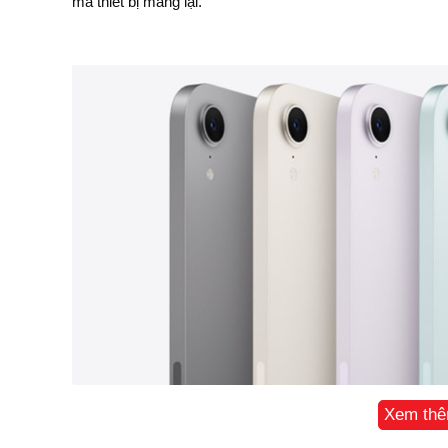
mà thiết bị mang lại.
Xem th