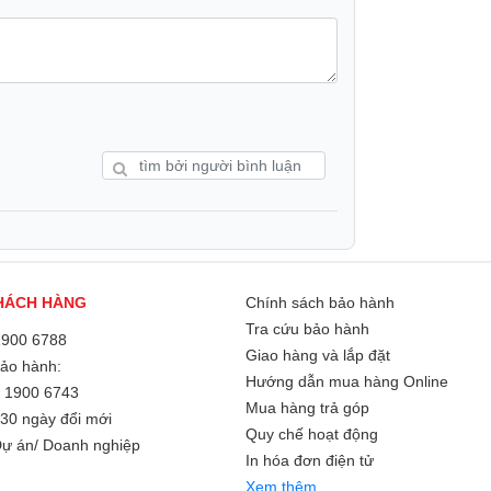
h trên, thuận tiện cho thao tác và giữ thiết kế
Quay phim:
sống động và hiệu ứng âm thanh vòm ấn tượng,
c âm nhạc.
Kết nối Mạng:
HÁCH HÀNG
Chính sách bảo hành
Tra cứu bảo hành
1900 6788
Đàm thoại:
Giao hàng và lắp đặt
 pixels là điểm nhấn nổi bật, mọi chi tiết hiển
Bảo hành:
Hướng dẫn mua hàng Online
g nghệ này, người dùng có thể thoải mái tận
/
1900 6743
5G:
Mua hàng trả góp
ản mà không bị mờ hay nhòe.
30 ngày đổi mới
Quy chế hoạt động
WiFi:
ự án/ Doanh nghiệp
In hóa đơn điện tử
Xem thêm