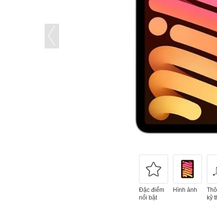
Đặc điểm
Hình ảnh
Thô
nổi bật
kỹ t