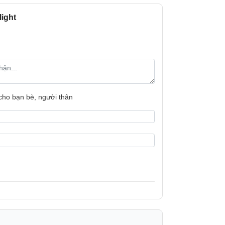
light
RAM:
cực kỳ dễ dàng để cầm nắm và mang theo, cho
an dài mà không cảm thấy mỏi.
Chip đồ hoạ (
ảm giác cầm nắm mềm mại và thoải mái. Thiết
Bộ nhớ trong:
n thị mà còn tạo trải nghiệm hình ảnh rộng rãi,
hêm vẻ sang trọng, hài hòa với phong cách thiết
Thẻ nhớ ngoài
 cho bạn bè, người thân
Camera sau:
Camera trước:
Tính năng cam