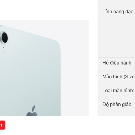
Tính năng đặc b
Hệ điều hành:
Màn hình (Size
Loại màn hình:
Độ phân giải:
CPU (Chipset):
êm
Số nhân CPU: