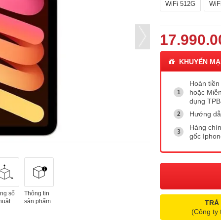
WiFi 512G
WiF
17.990.0
KHUYẾN MẠ
Hoàn tiền 
hoặc Miễn
dụng TP
Hướng dẫ
Hàng chín
gốc Ipho
ng số
Thông tin
huật
sản phẩm
TRẢ
(Công ty 