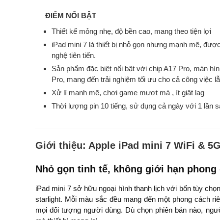
ĐIỂM NỔI BẬT
Thiết kế mỏng nhẹ, độ bền cao, mang theo tiện lợi
iPad mini 7 là thiết bị nhỏ gọn nhưng mạnh mẽ, được A
nghệ tiên tiến.
Sản phẩm đặc biệt nổi bật với chip A17 Pro, màn hình
Pro, mang đến trải nghiệm tối ưu cho cả công việc lẫn 
Xử lí mạnh mẽ, chơi game mượt mà , ít giật lag
Thời lượng pin 10 tiếng, sử dụng cả ngày với 1 lần 
Giới thiệu:
Apple iPad mini 7 WiFi & 5G
Nhỏ gọn tinh tế, không giới hạn phong
iPad mini 7 sở hữu ngoại hình thanh lịch với bốn tùy ch
starlight. Mỗi màu sắc đều mang đến một phong cách riê
mọi đối tượng người dùng. Dù chọn phiên bản nào, ng