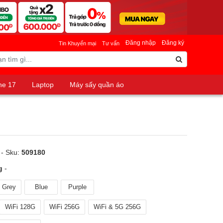
Đăng nhập
Đăng ký
Tin Khuyến mại
Tư vấn
ne 17
Laptop
Máy sấy quần áo
- Sku:
509180
g
-
 Grey
Blue
Purple
WiFi 128G
WiFi 256G
WiFi & 5G 256G