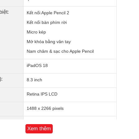
iệt:
Kết nối Apple Pencil 2
Kết nối bàn phím rời
Micro kép
Mở khóa bằng vân tay
Nam châm & sạc cho Apple Pencil
iPadOS 18
):
8.3 inch
Retina IPS LCD
1488 x 2266 pixels
Apple A17 Pro 6 nhân
Xem thêm
6 nhân