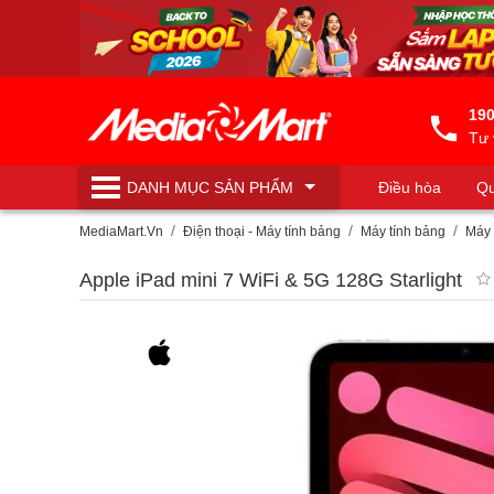
190
Tư 
DANH MỤC
SẢN PHẨM
Điều hòa
Qu
Máy lọc nước
MediaMart.Vn
Điện thoại - Máy tính bảng
Máy tính bảng
Máy 
Apple iPad mini 7 WiFi & 5G 128G Starlight