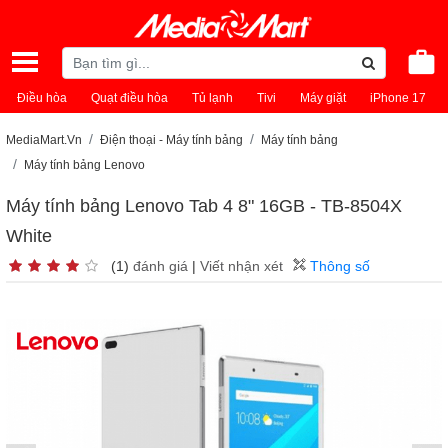
Điều hòa
Quạt điều hòa
Tủ lạnh
Tivi
Máy giặt
iPhone 17
MediaMart.Vn
Điện thoại - Máy tính bảng
Máy tính bảng
Máy tính bảng Lenovo
Máy tính bảng Lenovo Tab 4 8" 16GB - TB-8504X
White
(1)
đánh giá
|
Viết nhận xét
Thông số