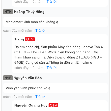
cách đây một năm
-
Trả lời
gián đoạn và dư sức đồng hành cùng bạn trong suốt 1 ngày
làm việc.
HTH
Hoàng Thuý Hằng
Mediamart kinh môn còn không ạ
cách đây một năm
-
Trả lời
Trang
QTV
Dạ em chào chị, Sản phẩm Máy tính bảng Lenovo Tab 4
8" 16GB - TB-8504X White hiện không còn hàng .Chị
tham khảo sang mã Điện thoại di động ZTE A35 (4GB +
64GB) đang có sẵn ạ.Thông tn đến chị.Em cảm ơn!
cách đây một năm
-
Trả lời
Camera độ phân giải cao
NVB
Nguyễn Văn Bảo
Camera sau của máy có độ phân giải 5 MP cho chất lượng
Vĩnh yên vĩnh phúc còn ko ạ
ảnh tốt với độ bão hòa màu sắc cao, độ và sắc nét và chi
tiết cũng rất ấn tượng so với các đối thủ khác trong cùng
cách đây một năm
-
Trả lời
tầm giá.
Nguyễn Quang Huy
QTV