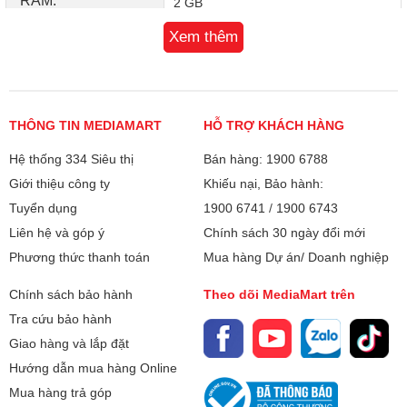
RAM:
2 GB
Xem thêm
Chip đồ hoạ (GPU):
Adreno 308
Bộ nhớ trong:
16 GB
THÔNG TIN MEDIAMART
Thẻ nhớ ngoài:
HỖ TRỢ KHÁCH HÀNG
Micro SD
Hệ thống 334 Siêu thị
Bán hàng: 1900 6788
Hỗ trợ thẻ tối đa:
128 GB
Giới thiệu công ty
Khiếu nại, Bảo hành:
Tuyển dụng
1900 6741
/
1900 6743
Camera sau:
5 MP
Liên hệ và góp ý
Chính sách 30 ngày đổi mới
Camera trước:
2 MP
Phương thức thanh toán
Mua hàng Dự án/ Doanh nghiệp
Tính năng camera:
Chính sách bảo hành
Theo dõi MediaMart trên
Tự động lấy nét
Tra cứu bảo hành
Chạm lấy nét
Giao hàng và lắp đặt
Quay phim:
Có
Hướng dẫn mua hàng Online
Mua hàng trả góp
3G:
Có