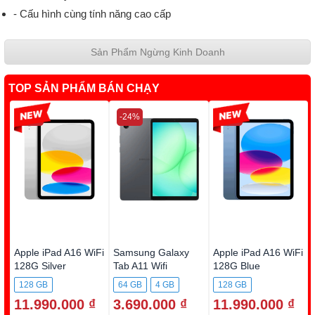
- Cấu hình cùng tính năng cao cấp
Sản Phẩm Ngừng Kinh Doanh
TOP SẢN PHẨM BÁN CHẠY
-13%
-24%
-13%
Apple iPad A16 WiFi
Samsung Galaxy
Apple iPad A16 WiFi
128G Silver
Tab A11 Wifi
128G Blue
(4GB+64G) X133N
128 GB
64 GB
4 GB
128 GB
Xám
11.990.000 ₫
3.690.000 ₫
11.990.000 ₫