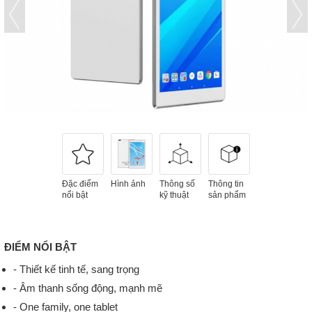
Đặc điểm
Hình ảnh
Thông số
Thông tin
nổi bật
kỹ thuật
sản phẩm
ĐIỂM NỔI BẬT
- Thiết kế tinh tế, sang trọng
- Âm thanh sống động, mạnh mẽ
- One family, one tablet