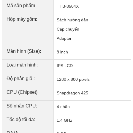
Mã sản phẩm
TB-8504X
Hộp máy gồm:
Sách hướng dẫn
Cáp chuyển
Adapter
Màn hình (Size):
8 inch
Loại màn hình:
IPS LCD
Tài khoản này cung cấp công cụ dành cho bậc cha mẹ kiểm
soát nội dung phù hợp trẻ nhỏ, đồng thời lập lịch bật và tắt
Độ phân giải:
1280 x 800 pixels
thời gian sử dụng cùng giao diện quản lý nội dung để có
thể kiểm soát những gì trẻ nhỏ xem hay chơi trên máy.
CPU (Chipset):
Snapdragon 425
Số nhân CPU:
4 nhân
Tốc độ tối đa:
1.4 GHz