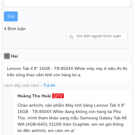
xem Youtube, chơi một vài tựa game nhẹ, thậm chí là mở
cùng lúc hơn 10 tab trên Google Chrome.
Gửi
4 Bình luận
H
Hai
Lenovo Tab 4 8" 16GB - TB-8504X White máy này ở siêu thị thị
trấn sông thao cẩm khê còn hàng ko ạ
cách đây một năm
-
Trả lời
Bộ trong lên đến 16 GB và có thể hỗ trợ tối đa thẻ nhớ 128
Hoàng Thu Hoài
QTV
GB giúp cho người dùng có thể thoải mái lưu trữ mà không
Chào anh/chị, sản phẩm Máy tính bảng Lenovo Tab 4 8"
sợ đầy bộ nhớ.
16GB - TB-8504X White đang không còn hàng tại Phú
Thọ, mình tham khảo sang mẫu Samsung Galaxy Tab A9
Thời lượng pin ấn tượng
Wifi (4GB+64G) X110N Xám Graphite, em xin gửi thông
Lenovo Tab 4 8" được trang bị viên pin dung lượng cao lên
tin đến anh/chị, em cảm ơn ạ!
đến 4.850 mAh khiến việc trải nghiệm của bạn không bị