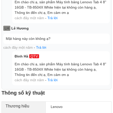
Em chào chị ạ, sản phẩm Máy tính bảng Lenovo Tab 4 8"
16GB - TB-8504X White hiện tại không còn hàng ạ,
Thông tin đến chị ạ, Em cảm ơn ạ
cách đây một năm
-
Trả lời
LH
Lê Hương
Mặt hàng này còn không ạ?
cách đây một năm
-
Trả lời
Đinh Hà
QTV
Camera trước có độ phân giải 2 MP sẽ hỗ trợ người dùng
Em chào chị ạ, sản phẩm Máy tính bảng Lenovo Tab 4 8"
khá tốt trong những cuộc gọi video call và cho ra những
16GB - TB-8504X White hiện tại không còn hàng ạ,
bức ảnh selife đẹp mắt.
Thông tin đến chị ạ, Em cảm ơn ạ
cách đây một năm
-
Trả lời
Quản lý nội dung trong máy với “Tài khoản Trẻ em”
Các bậc phụ huynh có thể dễ dàng chuyển đổi Lenovo Tab
Thông số kỹ thuật
4 8" của mình thành chiếc máy tính bảng hoàn hảo cho con
cái khi thiết lập khu vực riêng cho trẻ nhỏ với “Tài khoản Trẻ
Thương hiệu
Lenovo
em”.