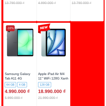
13.790.000 ₫
4.890.000 ₫
13.790.000 ₫
-16%
-13%
Samsung Galaxy
Apple iPad Air M4
Tab A11 4G
11" WiFi 128G Xanh
(4GB+64G) X135G
64 GB
4 GB
128 GB
Xám
4.990.000 ₫
18.990.000 ₫
5.990.000 ₫
21.990.000 ₫