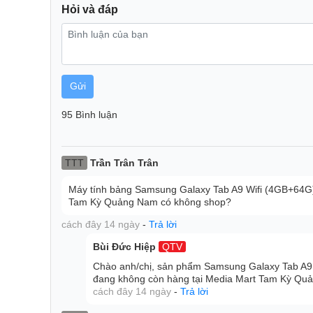
Hỏi và đáp
Gửi
95 Bình luận
TTT
Trần Trân Trân
Máy tính bảng Samsung Galaxy Tab A9 Wifi (4GB+64G)
Tam Kỳ Quảng Nam có không shop?
cách đây 14 ngày
-
Trả lời
Bùi Đức Hiệp
QTV
Không chỉ thay đổi về kích thước màn hình mà cả tỷ 
trên phiên bản mới. Chiếc máy tính bảng Samsung mới
Chào anh/chị, sản phẩm Samsung Galaxy Tab A9
đang không còn hàng tại Media Mart Tam Kỳ Qu
các khung hình trở nên rộng hơn để bạn đắm chìm một
cách đây 14 ngày
-
Trả lời
phim, game trên màn hình 60Hz.