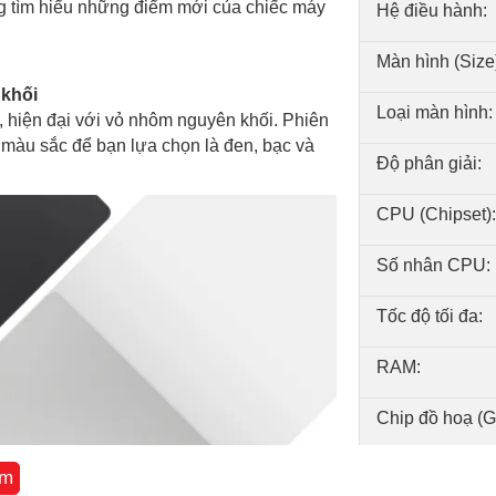
g tìm hiểu những điểm mới của chiếc máy
Hệ điều hành:
Màn hình (Size
 khối
Loại màn hình:
 hiện đại với vỏ nhôm nguyên khối. Phiên
màu sắc để bạn lựa chọn là đen, bạc và
Độ phân giải:
CPU (Chipset):
Số nhân CPU:
Tốc độ tối đa:
RAM:
Chip đồ hoạ (
Bộ nhớ trong:
êm