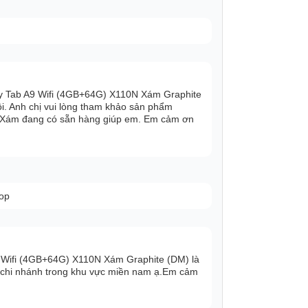
y sẽ được cải thiện rất nhiều với con
con chip mới nhưng chip Helio G99 sẽ giúp
 với chip Helio G96 cũ.
y Tab A9 Wifi (4GB+64G) X110N Xám Graphite
p Helio G99 có thể hoạt động được tốt
i. Anh chị vui lòng tham khảo sản phẩm
 RAM từ 4GB RAM và ROM 64GB.
Xám đang có sẵn hàng giúp em. Em cảm ơn
ợc cải thiện cả về “chất” và “lượng”.
ây đã bao gồm một ống kính chính 8MP có
hop
o FHD.
sung Galaxy Tab A9 cũng được nâng cấp.
P để mang tới chất lượng chụp selfie, gọi
Wifi (4GB+64G) X110N Xám Graphite (DM) là
ó chi nhánh trong khu vực miền nam ạ.Em cảm