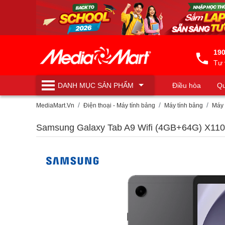
190
Tư 
DANH MỤC
SẢN PHẨM
Điều hòa
Qu
Máy lọc nước
MediaMart.Vn
Điện thoại - Máy tính bảng
Máy tính bảng
Máy 
Samsung Galaxy Tab A9 Wifi (4GB+64G) X110