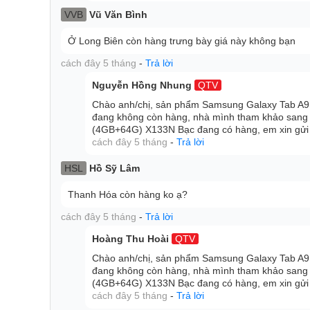
Để thiết bị có thể hoạt động ổn định, Samsung còn t
VVB
Vũ Văn Bình
A9 của mình một viên pin lớn với dung lượng đạt đ
Ở Long Biên còn hàng trưng bày giá này không bạn
hoàn toàn có thể sử dụng thiết bị cho hỗn hợp các t
nhanh hết pin.
cách đây 5 tháng
-
Trả lời
Kể cả khi hết pin thì với công suất sạc lớn, thời gia
Nguyễn Hồng Nhung
QTV
cũng được rút ngắn đi đáng kể để quá trình sử dụng
Chào anh/chị, sản phẩm Samsung Galaxy Tab A9
đang không còn hàng, nhà mình tham khảo sang
Với những nâng cấp lớn về hiệu năng, chất lượng hiển
(4GB+64G) X133N Bạc đang có hàng, em xin gửi t
năng kết nối wifi, tablet cùng giá bán không quá c
cách đây 5 tháng
-
Trả lời
tính bảng mới, được nhiều người cân nhắc lựa chọn t
HSL
Hồ Sỹ Lâm
Thanh Hóa còn hàng ko ạ?
cách đây 5 tháng
-
Trả lời
Hoàng Thu Hoài
QTV
Chào anh/chị, sản phẩm Samsung Galaxy Tab A9
đang không còn hàng, nhà mình tham khảo sang
(4GB+64G) X133N Bạc đang có hàng, em xin gửi t
cách đây 5 tháng
-
Trả lời