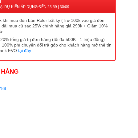
I
I DỰ KIẾN ÁP DỤNG ĐẾN 23:59 | 30/09
 khi mua đèn bàn Roler bất kỳ (Trừ 100k vào giá đèn
 đãi mua củ sạc 25W chính hãng giá 299k + Giảm 10%
hớ
20% tổng giá trị đơn hàng (tối đa 500K - 1 triệu đồng)
 100% phí chuyển đổi trả góp cho khách hàng mở thẻ tín
Bank EVO
tại đây
.
 HÀNG
788