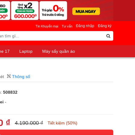
Đăng nhập
Đăng ký
Tin Khuyến mại
Tư vấn
ne 17
Laptop
Máy sấy quần áo
xét
Thông số
u:
508832
ei
-
0 ₫
4.190.000 ₫
Tiết kiệm (50%)