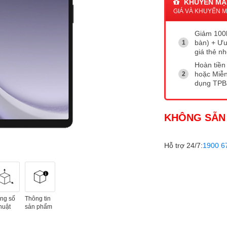
KHUYẾN MẠ
GIÁ VÀ KHUYẾN MẠ
Giảm 100k
bàn) + Ưu
giá thẻ n
Hoàn tiền 
hoặc Miễn
dụng TP
KHÔNG SẴN
Hỗ trợ 24/7:
1900 6
ng số
Thông tin
huật
sản phẩm