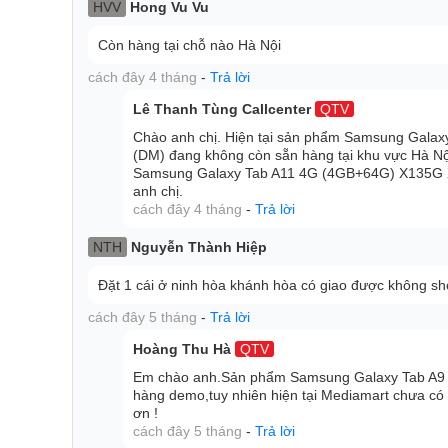
HVV
Hong Vu Vu
Nâng cấp hiệu năng với chip Helio G99
Còn hàng tại chỗ nào Hà Nội
Hiệu năng của máy tính bảng Samsung Galaxy mới nà
cách đây 4 tháng
-
Trả lời
chip Helio G99 tới từ MediaTek. Tuy không phải là 
Lê Thanh Tùng Callcenter
QTV
thiết bị cải thiện thời lượng pin tới 30% hiệu năng so
Chào anh chị. Hiện tại sản phẩm Samsung Galax
Để cho các tác vụ được mượt mà, ổn định và con chi
(DM) đang không còn sẵn hàng tại khu vực Hà Nộ
nhất, Samsung còn đồng thời sở hữu dung lượng
Samsung Galaxy Tab A11 4G (4GB+64G) X135G 
anh chị.
cách đây 4 tháng
-
Trả lời
Cải thiện hệ thống camera
NTH
Nguyễn Thành Hiệp
Hệ thống camera trên Samsung Galaxy Tab A9 cũng đư
Camera sau của máy tính bảng Galaxy Tab A9 giờ đ
Đặt 1 cái ở ninh hòa khánh hòa có giao được không s
tính năng tự động lấy nét với độ phân giải quay vide
cách đây 5 tháng
-
Trả lời
Không chỉ camera sau mà cả camera selfie của Sam
Hoàng Thu Hà
QTV
Camera trước của thiết bị được trang bị cảm biến 2M
Em chào anh.Sản phẩm Samsung Galaxy Tab A9 
video call chất lượng hơn.
hàng demo,tuy nhiên hiện tại Mediamart chưa c
ơn !
cách đây 5 tháng
-
Trả lời
Thời lượng sử dụng thoải mái hơn