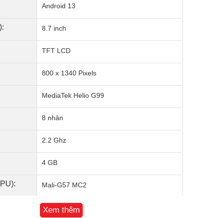
Android 13
):
8.7 inch
TFT LCD
800 x 1340 Pixels
MediaTek Helio G99
8 nhân
2.2 Ghz
4 GB
GPU):
Mali-G57 MC2
64 GB
Xem thêm