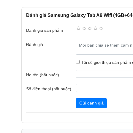
Đánh giá Samsung Galaxy Tab A9 Wifi (4GB+64
Đánh giá sản phẩm
Đánh giá
Chất liệu nhôm được sử dụng để sản xuất vỏ thiết bị 
mỹ cao mà còn đồng thời có tác dụng rất lớn trong quá
Tôi sẽ giới thiệu sản phẩm
Tab A9 luôn hoạt động một cách ổn định, tránh tình trạ
dài.
Họ tên (bắt buộc)
Màn hình lớn hơn, đáp ứng nhu cầu giải trí tốt hơ
Số điện thoại (bắt buộc)
Để đáp ứng nhu cầu giải trí của người dùng thì trên
nghiệm giải trí tốt nhờ kích thước màn hình IPS nằm 
Gửi đánh giá