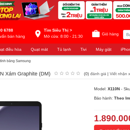
0 6788
Tìm Siêu Thị >
Giỏ hàng
vấn bán hàng
Mở cửa: 8:00 - 21:30
ạt điều hòa
Quạt mát
Tủ lạnh
Tivi
Máy giặt
iPho
tính bảng Samsung
N Xám Graphite (DM)
(0)
đánh giá
|
Viết nhận 
Model:
X110N
- Sk
Bảo hành:
Theo Im
1.890.00