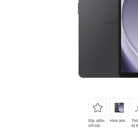
Đặc điểm
Hình ảnh
Thô
nổi bật
kỹ t