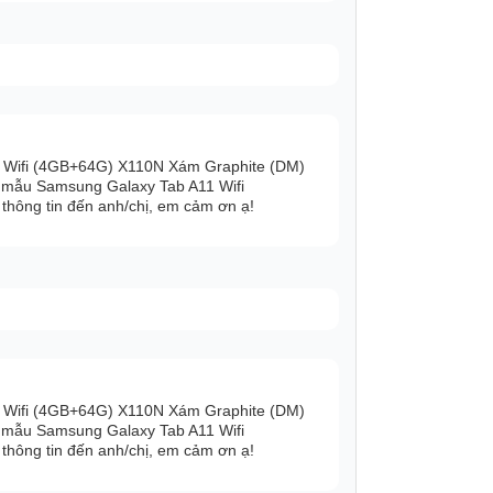
rang bị cho mẫu máy tính bảng Galaxy Tab
ến 5100 mAh. Với dung lượng này, bạn
ác vụ mà không cần lo lắng về vấn đề máy
n sạc đầy pin của mẫu máy tính bảng này
 không gặp gián đoạn.
 Wifi (4GB+64G) X110N Xám Graphite (DM)
 mẫu Samsung Galaxy Tab A11 Wifi
 thị, chụp hình, đặc biệt là sở hữu khả
hông tin đến anh/chị, em cảm ơn ạ!
ao, Samsung Galaxy Tab A9 sẽ là mẫu máy
hay cho những thiết bị khác.
 Wifi (4GB+64G) X110N Xám Graphite (DM)
 mẫu Samsung Galaxy Tab A11 Wifi
hông tin đến anh/chị, em cảm ơn ạ!