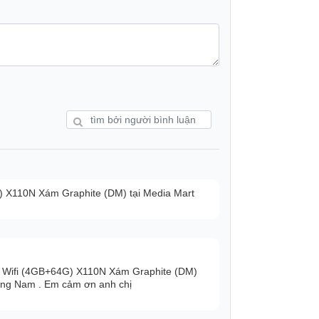
 X110N Xám Graphite (DM) tại Media Mart
lệ hiển thị cũng được Samsung thay đổi
 này đã áp dụng tỷ lệ tối ưu, giúp cho
 Wifi (4GB+64G) X110N Xám Graphite (DM)
ảng Nam . Em cảm ơn anh chị
 cách trọn vẹn nhất vào thế giới trong