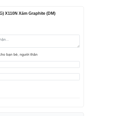
Camera sau:
G) X110N Xám Graphite (DM)
Camera trước:
Loại pin:
Pin (mAh):
không chỉ mang tới sự trang nhã, tính thẩm
 trình tản nhiệt, giúp cho chiếc Galaxy
Bảo hành
 cho bạn bè, người thân
ng giật, lag khi hoạt động trong thời gian
Xuất xứ
n
 phiên bản Samsung Galaxy Tab A9, trải
ở mức 8.7 inch.