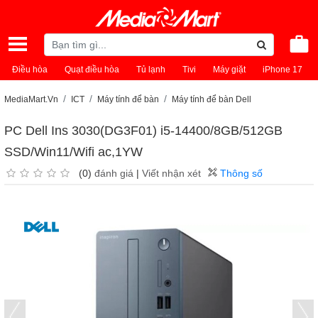
Điều hòa
Quạt điều hòa
Tủ lạnh
Tivi
Máy giặt
iPhone 17
MediaMart.Vn
ICT
Máy tính để bàn
Máy tính để bàn Dell
PC Dell Ins 3030(DG3F01) i5-14400/8GB/512GB
SSD/Win11/Wifi ac,1YW
(0)
đánh giá
|
Viết nhận xét
Thông số