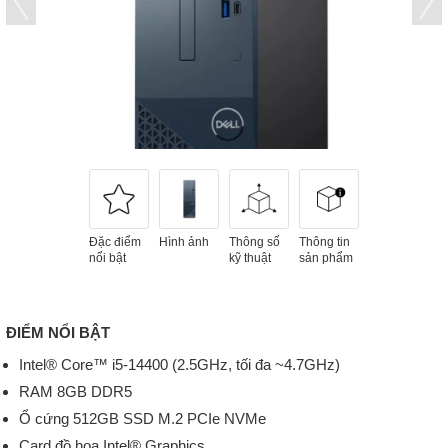
Đặc điểm
Hình ảnh
Thông số
Thông tin
nổi bật
kỹ thuật
sản phẩm
ĐIỂM NỔI BẬT
Intel® Core™ i5-14400 (2.5GHz, tối đa ~4.7GHz)
RAM 8GB DDR5
Ổ cứng 512GB SSD M.2 PCIe NVMe
Card đồ họa Intel® Graphics