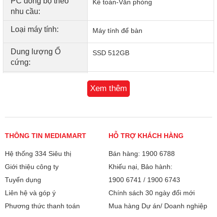
PC đồng bộ theo
Kế toán-Văn phòng
nhu cầu:
Loại máy tính:
Máy tính để bàn
Dung lượng Ổ
SSD 512GB
cứng:
Thông số khác:
Wifi ac
Xem thêm
Bảo hành
12 tháng
Xuất xứ
Malaysia
THÔNG TIN MEDIAMART
HỖ TRỢ KHÁCH HÀNG
Hệ thống 334 Siêu thị
Bán hàng: 1900 6788
Giới thiệu công ty
Khiếu nại, Bảo hành:
Tuyển dụng
1900 6741
/
1900 6743
Liên hệ và góp ý
Chính sách 30 ngày đổi mới
Phương thức thanh toán
Mua hàng Dự án/ Doanh nghiệp