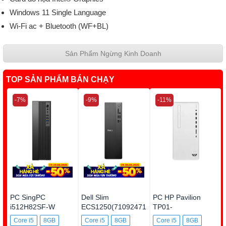
Windows 11 Single Language
Wi-Fi ac + Bluetooth (WF+BL)
Sản Phẩm Ngừng Kinh Doanh
TOP SẢN PHẨM BÁN CHẠY
-7%
-9%
-11%
PC SingPC
Dell Slim
PC HP Pavilion
i512H82SF-W
ECS1250(71092471
TP01-
)
4010d(8C5T2PA)
Core i5
8GB
Core i5
8GB
Core i5
8GB