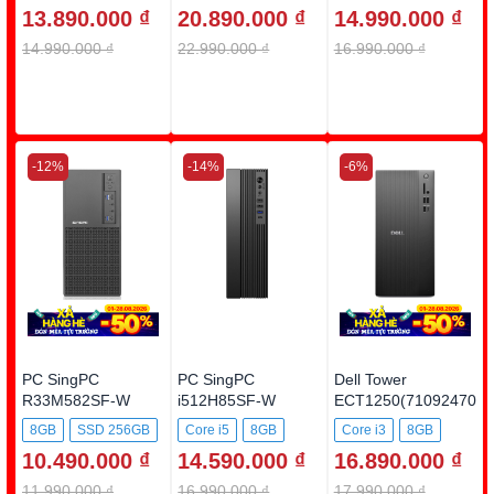
i5-
13.890.000 ₫
20.890.000 ₫
14.990.000 ₫
SSD 256GB
SSD 512GB
13400/8GB/256GB
SSD
14.990.000 ₫
22.990.000 ₫
16.990.000 ₫
-12%
-14%
-6%
PC SingPC
PC SingPC
Dell Tower
R33M582SF-W
i512H85SF-W
ECT1250(71092470
)
8GB
SSD 256GB
Core i5
8GB
Core i3
8GB
10.490.000 ₫
14.590.000 ₫
16.890.000 ₫
SSD 512GB
SSD 512GB
11.990.000 ₫
16.990.000 ₫
17.990.000 ₫