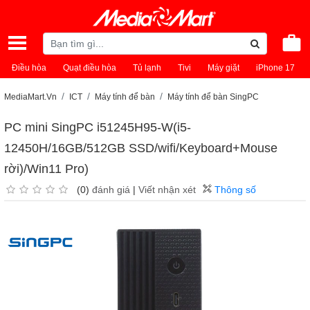
Điều hòa
Quạt điều hòa
Tủ lạnh
Tivi
Máy giặt
iPhone 17
MediaMart.Vn
ICT
Máy tính để bàn
Máy tính để bàn SingPC
PC mini SingPC i51245H95-W(i5-
12450H/16GB/512GB SSD/wifi/Keyboard+Mouse
rời)/Win11 Pro)
(0)
đánh giá
|
Viết nhận xét
Thông số