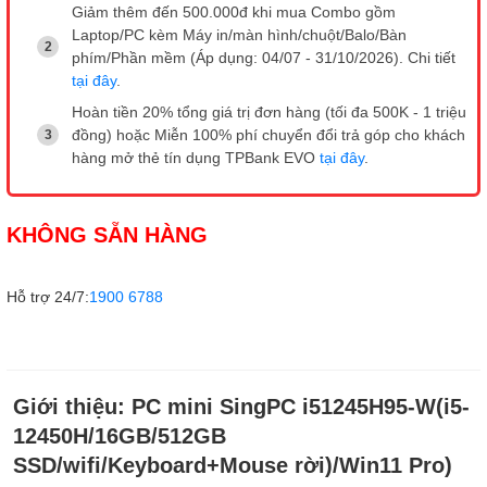
Giảm thêm đến 500.000đ khi mua Combo gồm
Laptop/PC kèm Máy in/màn hình/chuột/Balo/Bàn
phím/Phần mềm (Áp dụng: 04/07 - 31/10/2026). Chi tiết
tại đây
.
Hoàn tiền 20% tổng giá trị đơn hàng (tối đa 500K - 1 triệu
đồng) hoặc Miễn 100% phí chuyển đổi trả góp cho khách
hàng mở thẻ tín dụng TPBank EVO
tại đây
.
KHÔNG SẴN HÀNG
Hỗ trợ 24/7:
1900 6788
Giới thiệu:
PC mini SingPC i51245H95-W(i5-
12450H/16GB/512GB
SSD/wifi/Keyboard+Mouse rời)/Win11 Pro)