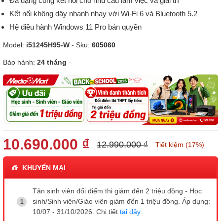
Đa dạng cổng kết nối cho nhu cầu làm việc và giải trí
Kết nối không dây nhanh nhạy với Wi-Fi 6 và Bluetooth 5.2
Hệ điều hành Windows 11 Pro bản quyền
Model:
i51245H95-W
- Sku:
605060
Bảo hành:
24 tháng
-
10.690.000 ₫
12.990.000 ₫
Tiết kiệm (17%)
KHUYẾN MẠI
Tân sinh viên đổi điểm thi giảm đến 2 triệu đồng - Học
sinh/Sinh viên/Giáo viên giảm đến 1 triệu đồng. Áp dụng:
10/07 - 31/10/2026. Chi tiết
tại đây.