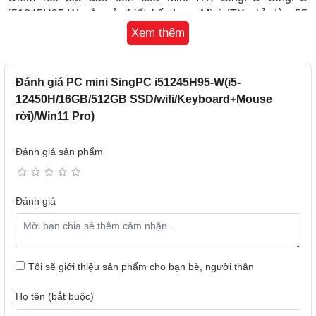
i51245H95-W nằm ở thiết kế dạng Mini ITX chỉ dày 55
mm và nặng khoảng 2,2 kg. Vỏ máy làm từ kim loại cứng
Xem thêm
cáp, giúp bảo vệ các linh kiện bên trong khỏi va đập.
Đánh giá PC mini SingPC i51245H95-W(i5-
12450H/16GB/512GB SSD/wifi/Keyboard+Mouse
rời)/Win11 Pro)
Đánh giá sản phẩm
Đánh giá
Với kích thước chỉ 193 x 55 x 205 mm, bạn có thể dễ dàng
đặt máy trên bàn làm việc, phòng khách hay bất cứ nơi nào
Tôi sẽ giới thiệu sản phẩm cho bạn bè, người thân
mà không lo tốn quá nhiều diện tích.
Họ tên (bắt buộc)