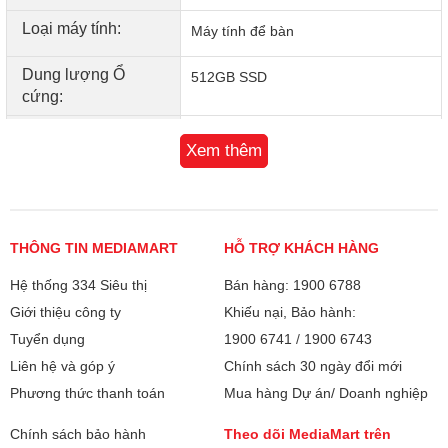
dễ dàng hơn bao giờ hết.
Loại máy tính:
Máy tính để bàn
Dung lượng Ổ
512GB SSD
cứng:
Thông số khác:
Wifi, Bluetooth
Xem thêm
Bảo hành
24 tháng
Xuất xứ
Trung Quốc
THÔNG TIN MEDIAMART
HỖ TRỢ KHÁCH HÀNG
Kết nối không dây nhanh nhạy với Wi-Fi 6 và Bluetooth
Hệ thống 334 Siêu thị
Bán hàng: 1900 6788
5.2
Giới thiệu công ty
Khiếu nại, Bảo hành:
Không còn những dây cáp rườm rà, Mini ITX SingPC
Tuyển dụng
1900 6741
/
1900 6743
SingPC i51245H95-W hỗ trợ Wi-Fi 6 hiện đại cho tốc độ kết
Liên hệ và góp ý
Chính sách 30 ngày đổi mới
nối Internet ổn định, nhanh hơn nhiều so với thế hệ cũ.
Phương thức thanh toán
Mua hàng Dự án/ Doanh nghiệp
Thêm vào đó, Bluetooth 5.2 giúp bạn ghép nối chuột, bàn
phím hay tai nghe không dây chỉ trong tích tắc. Tất cả đều
Chính sách bảo hành
Theo dõi MediaMart trên
được thiết kế để mang đến sự tiện lợi tối đa cho người