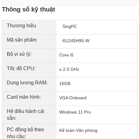
ngày.
Thông số kỹ thuật
Thương hiệu
SingPC
Mã sản phẩm
i51245H95-W
Bộ vi xử lý:
Core i5
Tốc độ CPU:
≥ 2.0 GHz
Dung lượng RAM:
16GB
Đa dạng cổng kết nối cho nhu cầu làm việc và giải trí
Card màn hình:
Dù sở hữu kích thước nhỏ gọn, Mini ITX SingPC vẫn được
VGA Onboard
trang bị loạt cổng kết nối đầy đủ ở cả mặt trước và sau. Bạn
Hệ điều hành cài
sẽ tìm thấy cổng USB 3.2, USB Type C, HDMI, LAN (RJ45),
Windows 11 Pro
sẵn:
jack âm thanh, thậm chí cả cổng
VGA/COM và khóa Kensington. Nhờ đó, việc kết nối với
PC đồng bộ theo
Kế toán-Văn phòng
màn hình, máy in, tai nghe hay các thiết bị lưu trữ trở nên
nhu cầu: