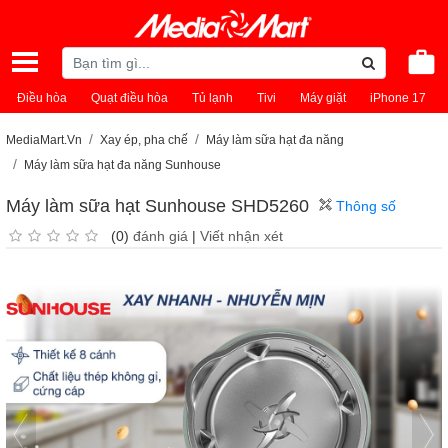
Điều hòa
Quạt điều hòa
Tủ lạnh
Tivi
Máy giặt
iPhone 17
MediaMart.Vn
Xay ép, pha chế
Máy làm sữa hạt đa năng
Máy làm sữa hạt đa năng Sunhouse
Máy làm sữa hạt Sunhouse SHD5260
Thông số
(0)
đánh giá
|
Viết nhận xét