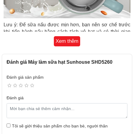
Lưu ý: Để sữa nấu được mịn hơn, bạn nên sơ chế trước
khi tiến hành nấu bằng cách tách vỏ hạt và có thời gian
ngâm ủ cho hạt.
Xem thêm
Bảng điều khiển - Chương trình cài đặt sẵn
- Máy làm sữa hạt Sunhouse được trang bị bảng điều khiển
cảm ứng nhanh nhạy, các chức năng bố trí hợp lý kèm màn
Đánh giá Máy làm sữa hạt Sunhouse SHD5260
hình hiển thị rõ nét, trực quan giúp bạn dễ dàng thao tác và
điều chỉnh các chức năng của máy.
Đánh giá sản phẩm
- 7 menu cài đặt sẵn ở máy bao gồm: sữa hạt, cháo hạt,
sữa ngô, cháo dinh dưỡng, sinh tố, sữa lắc, đun nước phù
hợp với đa dạng nhu cầu sử dụng trong gia đình.
Đánh giá
Hình ảnh chỉ mang tính chất minh họa
Tôi sẽ giới thiệu sản phẩm cho bạn bè, người thân