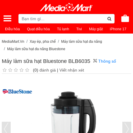
Điều hòa
Quạt điều hòa
Tủ lạnh
Tivi
Máy giặt
iPhone 17
MediaMart.Vn
Xay ép, pha chế
Máy làm sữa hạt đa năng
Máy làm sữa hạt đa năng Bluestone
Máy làm sữa hạt Bluestone BLB6035
Thông số
(0)
đánh giá
|
Viết nhận xét