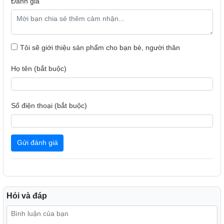
Đánh giá
Tôi sẽ giới thiệu sản phẩm cho bạn bè, người thân
Họ tên (bắt buộc)
Xay nhuyễn mịn với lưỡi dao 8 cánh chất liệu thép không gỉ
bền bỉ và tốc độ xay 35,000 vòng/phút
Số điện thoại (bắt buộc)
Máy sở hữu lưỡi dao 8 cánh sắc bén và tốc độ xay 35.000
vòng/phút mang lại hiệu quả xay tối ưu, giúp xay thực phẩm
nhuyễn mịn dễ dàng, không thừa cặn.
Gửi đánh giá
Hỏi và đáp