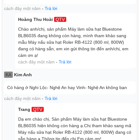
cách đây một năm
-
Trả lời
Hoàng Thu Hoài
QTV
Chào anh/chị, sản phẩm Máy làm sữa hạt Bluestone
BLB6035 đang không còn hàng, mình tham khảo sang
Bảng điều khiển cảm ứng tiếng Việt dễ dàng sử dụng
mẫu Máy nấu sữa hạt Roler RB-4122 (800 ml, 800W)
đang có hàng sẵn, em xin gửi thông tin đến anh/chị, em
cảm ơn ạ!
cách đây một năm
-
Trả lời
KA
Kim Anh
Có hàng ở Nghi Lộc- Nghệ An hay Vinh- Nghệ An không bạn
cách đây một năm
-
Trả lời
Trang
QTV
Dạ em chào chị, Sản phẩm Máy làm sữa hạt Bluestone
BLB6035 hiện không còn hàng ạ.Chị tham khảo sang mã
Thiết kế chân đế chống trượt, giữ cho máy đứng thẳng, ổn
Máy nấu sữa hạt Roler RB-4122 (800 ml, 800W) đang có
định, không bị ngã nghiêng trong khi máy hoạt động.
sẵn hàng ạ.Thông tin đến chị.Em cảm ơn!