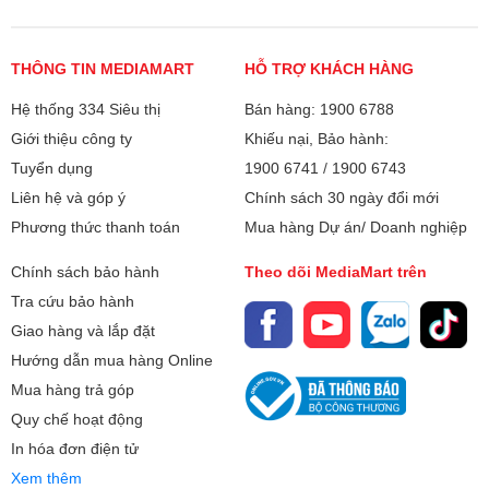
Chân đế chống trượt
Hẹn giờ lên đến 12 tiếng
THÔNG TIN MEDIAMART
HỖ TRỢ KHÁCH HÀNG
Kích thước:
Cao 32.7 cm - Ngang 44.8 cm - Sâu
Hệ thống 334 Siêu thị
Bán hàng: 1900 6788
25.6 cm
Giới thiệu công ty
Khiếu nại, Bảo hành:
Bảo hành
24 tháng
Tuyển dụng
1900 6741
/
1900 6743
Liên hệ và góp ý
Chính sách 30 ngày đổi mới
Xuất xứ
Trung Quốc
Phương thức thanh toán
Mua hàng Dự án/ Doanh nghiệp
Chính sách bảo hành
Theo dõi MediaMart trên
Tra cứu bảo hành
Giao hàng và lắp đặt
Hướng dẫn mua hàng Online
Mua hàng trả góp
Quy chế hoạt động
In hóa đơn điện tử
Xem thêm