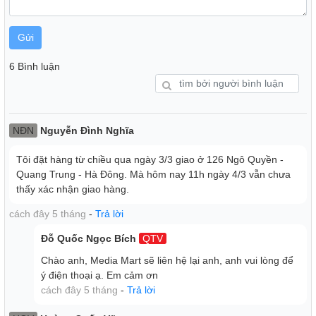
Gửi
6 Bình luận
Dung tích cối xay lên đến 1.75 lít bằng thuỷ tính, đáp ứng
nhu cầu sử dụng cho gia đình từ 4 - 5 người
Chất liệu cối xay chính bằng thủy tinh cao cấp, kháng vỡ,
dễ quan sát bên trong, dễ vệ sinh.
NĐN
Nguyễn Đình Nghĩa
Tôi đặt hàng từ chiều qua ngày 3/3 giao ở 126 Ngô Quyền -
Quang Trung - Hà Đông. Mà hôm nay 11h ngày 4/3 vẫn chưa
thấy xác nhận giao hàng.
cách đây 5 tháng
-
Trả lời
Đỗ Quốc Ngọc Bích
QTV
Chào anh, Media Mart sẽ liên hệ lại anh, anh vui lòng để
ý điện thoại ạ. Em cảm ơn
cách đây 5 tháng
-
Trả lời
Máy xay sinh tố Bluestone có thiết kế sang trọng, màu kem