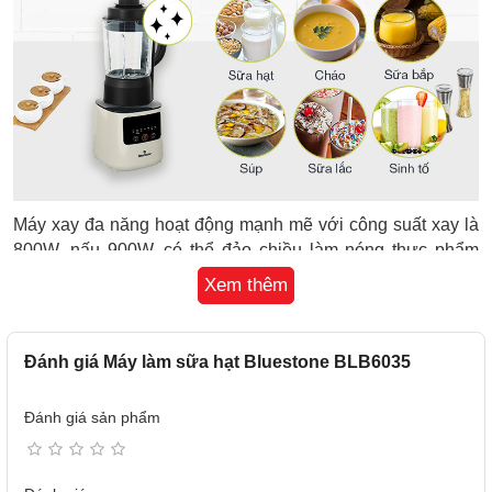
Máy xay đa năng hoạt động mạnh mẽ với công suất xay là
800W, nấu 900W, có thể đảo chiều làm nóng thực phẩm
360 độ
Xem thêm
Công suất xay 800W, nấu 900W giúp việc nấu nướng trở
nên nhanh chóng hơn, ngoài ra còn có chế độ đảo chiều
làm nóng 360 độ sẽ giúp thực phẩm chín đồng đều khi nấu
Đánh giá Máy làm sữa hạt Bluestone BLB6035
hoặc khi xay nhuyễn mịn hơn.
Đánh giá sản phẩm