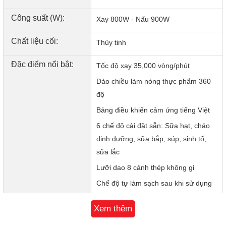
Công suất (W):
Xay 800W - Nấu 900W
Chất liệu cối:
Thủy tinh
Đặc điểm nổi bật:
Tốc độ xay 35,000 vòng/phút
Đảo chiều làm nóng thực phẩm 360
độ
Bảng điều khiển cảm ứng tiếng Việt
Máy được hỗ trợ phụ kiện đi kèm là cốc đong và bàn chải
6 chế độ cài đặt sẵn: Sữa hạt, cháo
vệ sinh tiện lợi
dinh dưỡng, sữa bắp, súp, sinh tố,
sữa lắc
Lưỡi dao 8 cánh thép không gỉ
Chế độ tự làm sạch sau khi sử dụng
Vận hành khi lắp đúng khớp, tự ngắt
Xem thêm
điện khi quá tải