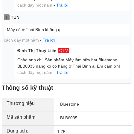
Bạn có thể yên tâm hơn trong quá trình máy hoạt động với
cách đây một năm
-
Trả lời
chân đế chống trượt, giúp máy cố định dù hoạt động ở công
T
TUN
suất xay cao.
Máy có ở Thái Bình không ạ
cách đây một năm
-
Trả lời
Đinh Thị Thuý Liên
QTV
Chào anh chị. Sản phẩm Máy làm sữa hạt Bluestone
BLB6035 đang ko có hàng ở Thái Bình ạ. Em cảm ơn!
cách đây một năm
-
Trả lời
Thông số kỹ thuật
Máy chỉ hoạt động khi lắp cối vừa thân máy và có chế độ tự
Thương hiệu
Bluestone
ngắt khi máy hoạt động quá nhiệt.
Tiết kiệm điện năng, giảm thiểu các nguy cơ gây hỏng hóc
Mã sản phẩm
BLB6035
động cơ và đảm bảo an toàn cho người dùng.
Dung tích:
1.75L