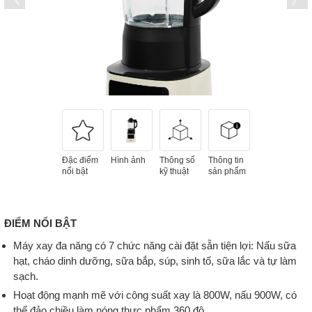
Đặc điểm
Hình ảnh
Thông số
Thông tin
nổi bật
kỹ thuật
sản phẩm
ĐIỂM NỔI BẬT
Máy xay đa năng có 7 chức năng cài đặt sẵn tiện lợi: Nấu sữa
hạt, cháo dinh dưỡng, sữa bắp, súp, sinh tố, sữa lắc và tự làm
sạch.
Hoạt động mạnh mẽ với công suất xay là 800W, nấu 900W, có
thể đảo chiều làm nóng thực phẩm 360 độ.