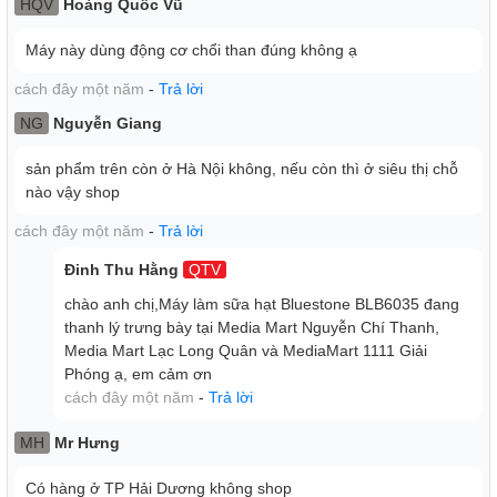
HQV
Hoàng Quốc Vũ
đẹp mắt, dễ bố trí ở nhiều nơi trong căn bếp gia đình
Máy này dùng động cơ chổi than đúng không ạ
cách đây một năm
-
Trả lời
NG
Nguyễn Giang
sản phẩm trên còn ở Hà Nội không, nếu còn thì ở siêu thị chỗ
nào vậy shop
cách đây một năm
-
Trả lời
Đinh Thu Hằng
QTV
chào anh chị,Máy làm sữa hạt Bluestone BLB6035 đang
thanh lý trưng bày tại Media Mart Nguyễn Chí Thanh,
Thiết kế tay cầm bọc nhựa cách nhiệt an toàn khi sử dụng
Media Mart Lạc Long Quân và MediaMart 1111 Giải
Phóng ạ, em cảm ơn
cách đây một năm
-
Trả lời
MH
Mr Hưng
Có hàng ở TP Hải Dương không shop