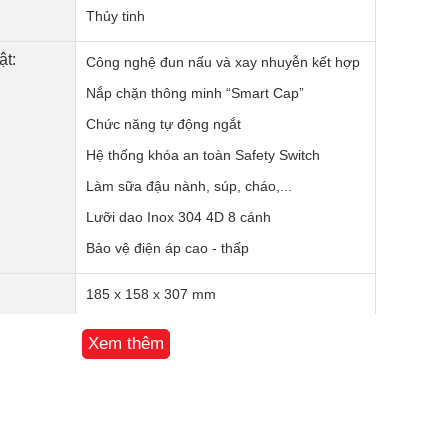
Thủy tinh
ật:
Công nghệ đun nấu và xay nhuyễn kết hợp
Nắp chặn thông minh “Smart Cap”
Chức năng tự động ngắt
Hệ thống khóa an toàn Safety Switch
Làm sữa đậu nành, súp, cháo,...
Lưỡi dao Inox 304 4D 8 cánh
Bảo vệ điện áp cao - thấp
185 x 158 x 307 mm
2,75 kg
Xem thêm
12 tháng
Trung Quốc