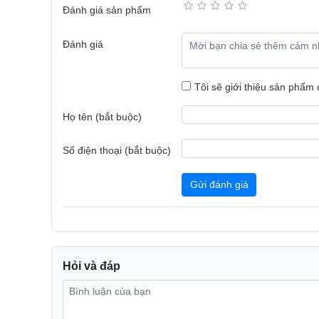
Đánh giá sản phẩm
Đánh giá
CÔNG SUẤT 800W
DUNG TÍCH TỐI ƯU
Tôi sẽ giới thiệu sản phẩm
Máy làm sữa hạt đa năng SMH-175 có công suất vượt 
biến các loại hạt một cách nhanh chóng và hiệu q
Họ tên (bắt buộc)
phép bạn chuẩn bị một lượng lớn sữa hạt trong một
đình, giúp bạn tiết kiệm thời gian, biến việc làm s
Số điện thoại (bắt buộc)
giờ hết.
Gửi đánh giá
Hỏi và đáp