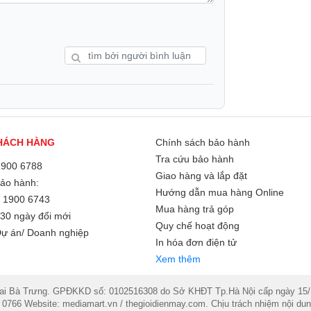
HÁCH HÀNG
Chính sách bảo hành
Tra cứu bảo hành
1900 6788
Giao hàng và lắp đặt
Bảo hành:
Hướng dẫn mua hàng Online
/
1900 6743
Mua hàng trả góp
30 ngày đổi mới
Quy chế hoạt động
ự án/ Doanh nghiệp
In hóa đơn điện tử
bị thiết kế lưỡi dao 4D theo công nghệ
Xem thêm
 304 không gỉ đa hướng. Thiết kế này không
hóng và đồng đều, mà còn đảm bảo tận dụng
Bà Trưng. GPĐKKD số: 0102516308 do Sở KHĐT Tp.Hà Nội cấp ngày 15/11/2
và bền bỉ, kết hợp răng cưa trên lưỡi dao,
 0766 Website: mediamart.vn / thegioidienmay.com. Chịu trách nhiệm nội 