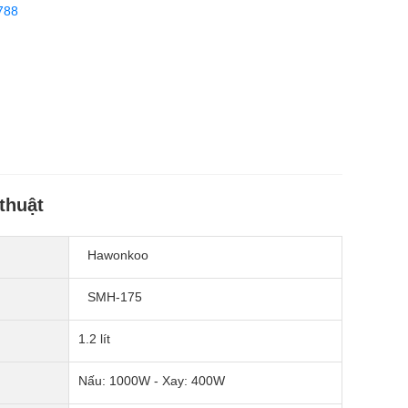
788
thuật
Hawonkoo
SMH-175
1.2 lít
Nấu: 1000W - Xay: 400W