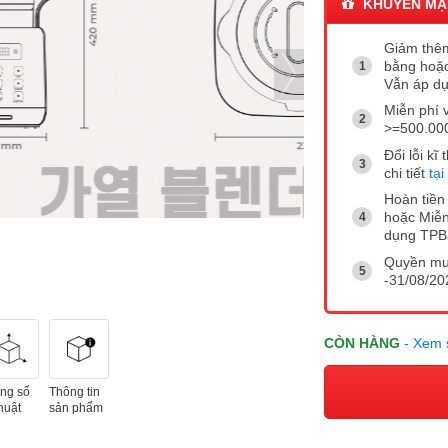
KHUYẾN MẠ
Giảm thêm
bằng hoặc
Vẫn áp dụ
Miễn phí 
>=500.00
Đổi lỗi k
chi tiết
tại
Hoàn tiền 
hoặc Miễn
dụng TP
Quyền mua
-31/08/202
CÒN HÀNG
- Xem 
ng số
Thông tin
huật
sản phẩm