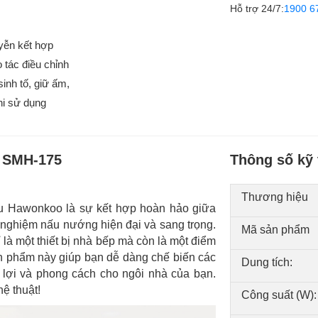
Hỗ trợ 24/7:
1900 6
yễn kết hợp
 tác điều chỉnh
inh tố, giữ ấm,
hi sử dụng
 SMH-175
Thông số kỹ 
Thương hiệu
u Hawonkoo là sự kết hợp hoàn hảo giữa
i nghiệm nấu nướng hiện đại và sang trọng.
Mã sản phẩm
 là một thiết bị nhà bếp mà còn là một điểm
n phẩm này giúp bạn dễ dàng chế biến các
Dung tích:
n lợi và phong cách cho ngôi nhà của bạn.
ệ thuật!
Công suất (W):