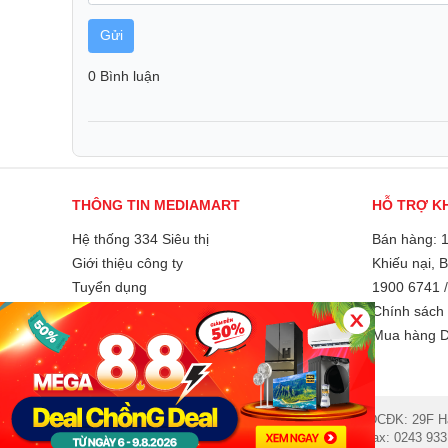
Gửi
0 Bình luận
THÔNG TIN MEDIAMART
HỖ TRỢ K
Hệ thống 334 Siêu thị
Bán hàng: 
Giới thiệu công ty
Khiếu nại, 
Tuyển dụng
1900 6741
Liên hệ và góp ý
Chính sách 
Phương thức thanh toán
Mua hàng D
8 LƯỠI DAO 4D PERFECT CUT SMH -175 được trang 
Perfect Cut, gồm 8 lưỡi dao sử dụng chất liệu inox
chỉ giúp xay nhuyễn các loại hạt một cách nhanh c
© 2007 Công ty Cổ phần MEDIAMART Việt Nam - ĐCĐK: 29F Hai 
tối đa dinh dưỡng từ nguyên liệu. Lưỡi dao sắc bén 
hotro@mediamart.com.vn. Điện thoại: 1900 6741. Fax: 0243 933