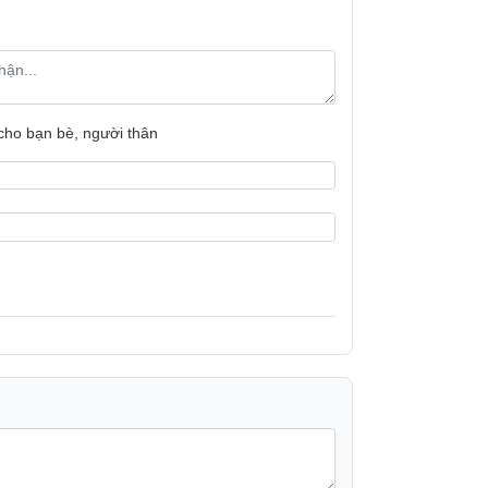
 cho bạn bè, người thân
trội lên tới 800W, giúp xay nhuyễn và chế
uả. Với dung tích tối ưu 1750ml, máy cho
 lần sử dụng, đáp ứng nhu cầu của cả gia
ữa hạt trở nên đơn giản và dễ dàng hơn bao