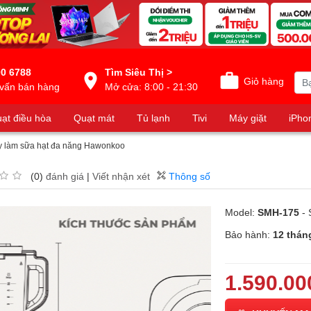
0 6788
Tìm Siêu Thị >
Giỏ hàng
vấn bán hàng
Mở cửa: 8:00 - 21:30
ạt điều hòa
Quạt mát
Tủ lạnh
Tivi
Máy giặt
iPho
 làm sữa hạt đa năng Hawonkoo
(0)
đánh giá
|
Viết nhận xét
Thông số
Model:
SMH-175
- 
Bảo hành:
12 thán
1.590.00