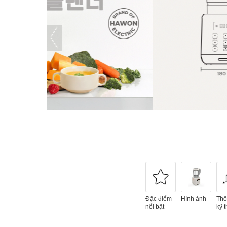
Đặc điểm
Hình ảnh
Thô
nổi bật
kỹ t