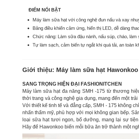
ĐIỂM NỔI BẬT
Máy làm sữa hạt với công nghệ đun nấu và xay nhu
Bảng điều khiển cảm ứng, hiển thị LED, dễ dàng thao
Chức năng: Làm sữa đậu nành, nấu súp, cháo, làm s
Tự làm sạch, cảm biến tự ngắt khi quá tải, an toàn k
Giới thiệu:
Máy làm sữa hạt Hawonkoo
SANG TRỌNG HIỆN ĐẠI FASHIONITCHEN
Máy làm sữa hạt đa năng SMH -175 từ thương hiệ
thời trang và công nghệ gia dụng, mang đến một trả
Với thiết kế tinh tế và đẳng cấp, SMH - 175 không chỉ
nhấn thẩm mỹ, phù hợp với mọi không gian bếp. Sả
loại sữa hạt tươi ngon, bổ dưỡng, mang lại sự tiệ
Hãy để Hawonkoo biến mỗi bữa ăn trở thành một ngh