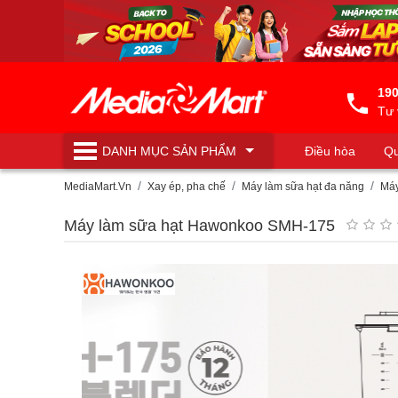
190
Tư 
DANH MỤC
SẢN PHẨM
Điều hòa
Qu
Máy lọc nước
MediaMart.Vn
Xay ép, pha chế
Máy làm sữa hạt đa năng
Máy
Máy làm sữa hạt Hawonkoo SMH-175