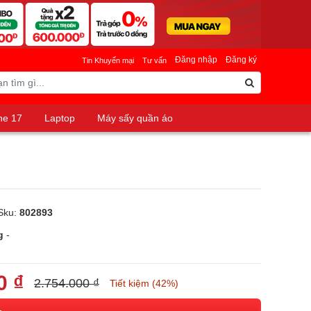
Đăng nhập
Đăng ký
Tin Khuyến mại
Tư vấn
ne 17
Laptop
Máy sấy quần áo
Sku:
802893
g
-
0 ₫
2.754.000 ₫
Tiết kiệm (42%)